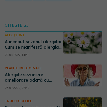
CITEȘTE ȘI
AFECȚIUNI
A început sezonul alergiilor.
Cum se manifestă alergia
la POLEN
02.04.2022, 14:50
PLANTE MEDICINALE
Alergiile sezoniere,
ameliorate odată cu
înaintarea în vârstă
05.09.2020, 07:40
TRUCURI UTILE