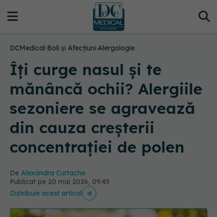
DCMedical
›
Boli și Afecțiuni
›
Alergologie
Îți curge nasul și te
mănâncă ochii? Alergiile
sezoniere se agravează
din cauza creșterii
concentrației de polen
De
Alexandra Curtache
Publicat pe 20 mai 2026, 09:45
Distribuie acest articol