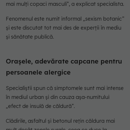
mai mulți copaci masculi”, a explicat specialista.
Fenomenul este numit informal „sexism botanic”
și este discutat tot mai des de experții în mediu
și sănătate publică.
Orașele, adevărate capcane pentru
persoanele alergice
Specialiștii spun că simptomele sunt mai intense
în mediul urban și din cauza așa-numitului
„efect de insulă de căldură”.
Clădirile, asfaltul și betonul rețin căldura mai
mult decât zonele rurale, ceea ce duce la