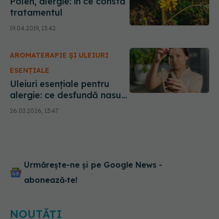
Polen, alergie: în ce constă
tratamentul
19.04.2019, 13:42
AROMATERAPIE ȘI ULEIURI
ESENȚIALE
Uleiuri esențiale pentru
alergie: ce desfundă nasul
și ce ajută la rinita alergică
26.03.2026, 13:47
Urmărește-ne și pe Google News -
abonează‑te!
NOUTĂȚI