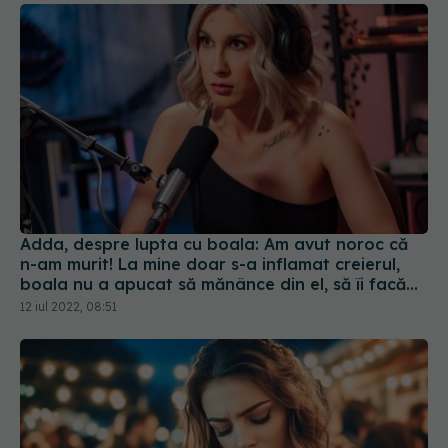
Adda, despre lupta cu boala: Am avut noroc că
n-am murit! La mine doar s-a inflamat creierul,
boala nu a apucat să mănânce din el, să îi facă
găurele
12 iul 2022, 08:51