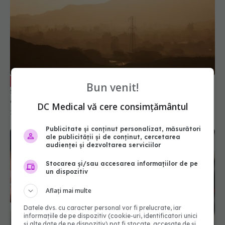
Cine este la risc din cauza prafului
EXCLUSIV
Bun venit!
saharian. Dr. Adrian Marinescu: E vorba de
acutizarea unor afecțiuni
DC Medical vă cere consimțământul
24 apr 2024, 19:32
Publicitate și conținut personalizat, măsurători
ale publicității și de conținut, cercetarea
audienței și dezvoltarea serviciilor
Stocarea și/sau accesarea informațiilor de pe
un dispozitiv
Aflați mai multe
Datele dvs. cu caracter personal vor fi prelucrate, iar
informațiile de pe dispozitiv (cookie-uri, identificatori unici
și alte date de pe dispozitiv) pot fi stocate, accesate de și