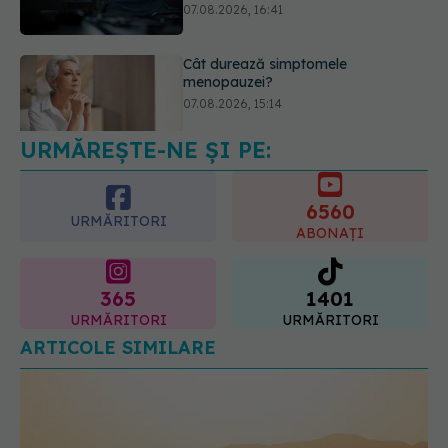
EXCLUSIV
Cancerele care pot fi
prevenite. Dr. Sorin Bogdan
(SANADOR): Au metode de
prevenție
07.08.2026, 20:09
URMĂREȘTE-NE ȘI PE:
6560
URMĂRITORI
ABONAȚI
365
1401
URMĂRITORI
URMĂRITORI
ARTICOLE SIMILARE