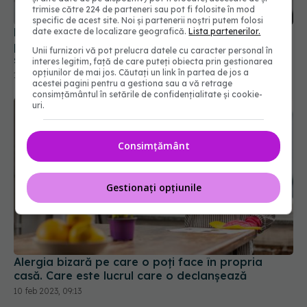
trimise către 224 de parteneri sau pot fi folosite în mod
specific de acest site. Noi și partenerii noștri putem folosi
La ce temperatură trebuie spălate lenjeriile de
date exacte de localizare geografică.
Lista partenerilor.
pat. De să nu folosești balsam de rufe. Cum să
Unii furnizori vă pot prelucra datele cu caracter personal în
scapi de acarieni și bacterii
interes legitim, față de care puteți obiecta prin gestionarea
opțiunilor de mai jos. Căutați un link în partea de jos a
19 feb 2024, 13:18
acestei pagini pentru a gestiona sau a vă retrage
consimțământul în setările de confidențialitate și cookie-
uri.
Consimțământ
Gestionați opțiunile
Alergia bizară pe care o poți face în propria
casă. Care este lucrul care o declanșează
10 feb 2023, 09:13