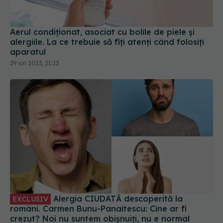
Aerul condiționat, asociat cu bolile de piele și
alergiile. La ce trebuie să fiți atenți când folosiți
aparatul
29 iun 2023, 21:23
Alergia CIUDATĂ descoperită la
EXCLUSIV
români. Carmen Bunu-Panaitescu: Cine ar fi
crezut? Noi nu suntem obișnuiți, nu e normal