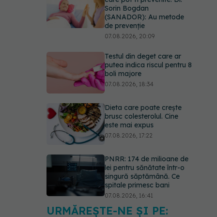
Sorin Bogdan
(SANADOR): Au metode
de prevenție
07.08.2026, 20:09
Testul din deget care ar
putea indica riscul pentru 8
boli majore
07.08.2026, 18:34
Dieta care poate crește
brusc colesterolul. Cine
este mai expus
07.08.2026, 17:22
PNRR: 174 de milioane de
lei pentru sănătate într-o
singură săptămână. Ce
spitale primesc bani
07.08.2026, 16:41
URMĂREȘTE-NE ȘI PE:
Ce spune culoarea ta