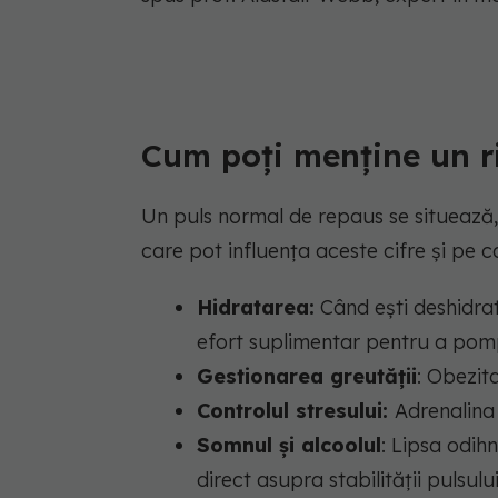
Cum poți menține un r
Un puls normal de repaus se situează, î
care pot influența aceste cifre și pe ca
Hidratarea:
Când ești deshidra
efort suplimentar pentru a pom
Gestionarea greutății
: Obezit
Controlul stresului:
Adrenalina 
Somnul și alcoolul
: Lipsa odih
direct asupra stabilității pulsului