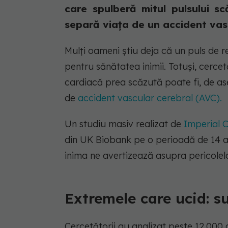
care spulberă mitul pulsului sc
separă viața de un accident vasc
Mulți oameni știu deja că un puls de 
pentru sănătatea inimii. Totuși, cercet
cardiacă prea scăzută poate fi, de as
de
accident vascular cerebral (AVC).
Un studiu masiv realizat de
Imperial 
din UK Biobank pe o perioadă de 14 a
inima ne avertizează asupra pericolel
Extremele care ucid: s
Cercetătorii au analizat peste 12.000 