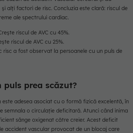
și alți factori de risc. Concluzia este clară: riscul de
reme ale spectrului cardiac.
rește riscul de AVC cu 45%.
ește riscul de AVC cu 25%.
 risc a fost observat la persoanele cu un puls de
n puls prea scăzut?
) este adesea asociat cu o formă fizică excelentă, în
e semnala o circulație deficitară. Atunci când inima
ient sânge oxigenat către creier. Acest deficit
de accident vascular provocat de un blocaj care