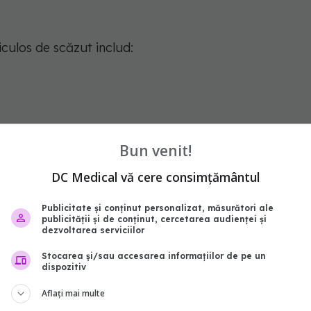
culos de scăzut includ:
Bun venit!
DC Medical vă cere consimțământul
Publicitate și conținut personalizat, măsurători ale
cat asupra vaselor de sânge
publicității și de conținut, cercetarea audienței și
dezvoltarea serviciilor
ridicată pune o presiune constantă pe pereții
Stocarea și/sau accesarea informațiilor de pe un
dispozitiv
izează ateroscleroza (acumularea de grăsimi în
Aflați mai multe