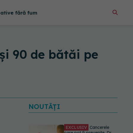
native fără fum
și 90 de bătăi pe
NOUTĂȚI
EXCLUSIV
Cancerele
care pot fi prevenite. Dr.