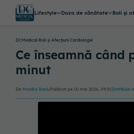
Lifestyle
Doza de sănătate
Boli și a
DCMedical
›
Boli și Afecțiuni
›
Cardiologie
Ce înseamnă când pu
minut
De
Monika Baciu
Publicat pe 10 mai 2026, 09:51
Distribuie a