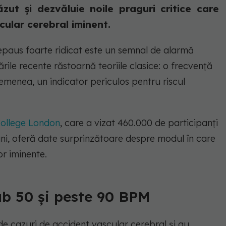
ăzut și dezvăluie noile praguri critice care
ular cerebral iminent.
repaus foarte ridicat este un semnal de alarmă
ările recente răstoarnă teoriile clasice: o frecvență
emenea, un indicator periculos pentru riscul
College London
, care a vizat 460.000 de participanți
ni, oferă date surprinzătoare despre modul în care
or iminente.
ub 50 și peste 90 BPM
de cazuri de accident vascular cerebral și au