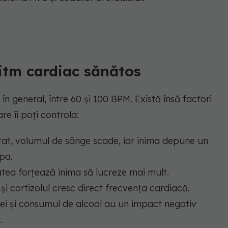
itm cardiac sănătos
n general, între 60 și 100 BPM. Există însă factori
re îi poți controla:
tat, volumul de sânge scade, iar inima depune un
pa.
atea forțează inima să lucreze mai mult.
și cortizolul cresc direct frecvența cardiacă.
nei și consumul de alcool au un impact negativ
.