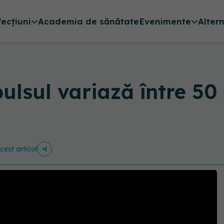
fecțiuni
Academia de sănătate
Evenimente
Alter
lsul variază între 50 
cest articol