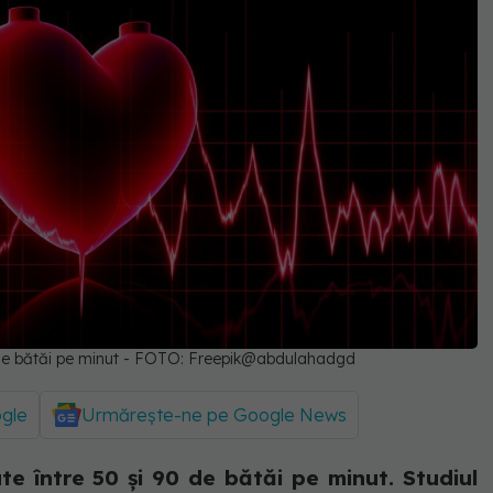
0 de bătăi pe minut - FOTO: Freepik@abdulahadgd
ogle
Urmărește-ne pe Google News
te între 50 și 90 de bătăi pe minut. Studiul