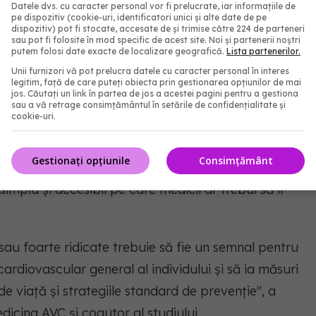
Datele dvs. cu caracter personal vor fi prelucrate, iar informațiile de
pe dispozitiv (cookie-uri, identificatori unici și alte date de pe
iv în cazul persoanelor fără fibrilație atrială, unde
dispozitiv) pot fi stocate, accesate de și trimise către 224 de parteneri
sau pot fi folosite în mod specific de acest site. Noi și partenerii noștri
aloros pentru identificarea și stratificarea riscului
putem folosi date exacte de localizare geografică.
Lista partenerilor.
rolog și autor principal al studiului.
Unii furnizori vă pot prelucra datele cu caracter personal în interes
legitim, față de care puteți obiecta prin gestionarea opțiunilor de mai
jos. Căutați un link în partea de jos a acestei pagini pentru a gestiona
sau a vă retrage consimțământul în setările de confidențialitate și
cookie-uri.
e prevenție
Gestionați opțiunile
Consimțământ
 de risc major (crește riscul de AVC de cinci ori),
mplu și accesibil pe care medicii ar trebui să îl
sau foarte ridicate trebuie să fie un semnal pentru
 cardiovascular general al individului și să ia măsuri
de viață și strategiile standard de prevenție"
, a
dicina AVC și coautor al studiului.