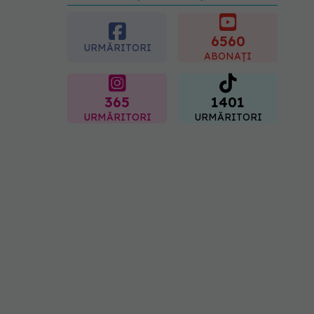
preferată despre vârsta
pe care o ai. Care este
"codul cromatic" al
6560
URMĂRITORI
generațiilor
ABONAȚI
07.08.2026, 21:29
365
1401
URMĂRITORI
URMĂRITORI