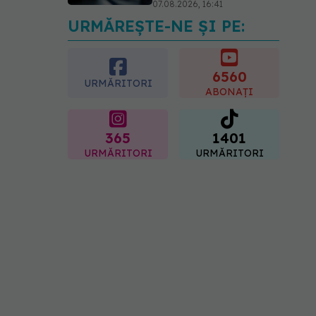
07.08.2026, 16:41
URMĂREȘTE-NE ȘI PE:
Ce spune culoarea ta
preferată despre vârsta
pe care o ai. Care este
"codul cromatic" al
6560
URMĂRITORI
generațiilor
ABONAȚI
07.08.2026, 21:29
365
1401
URMĂRITORI
URMĂRITORI