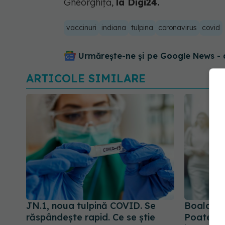
Gheorghiță,
la Digi24.
vaccinuri
indiana
tulpina
coronavirus
covid
Urmărește-ne și pe Google News - 
ARTICOLE SIMILARE
JN.1, noua tulpină COVID. Se
Boala fa
răspândește rapid. Ce se știe
Poate fi 