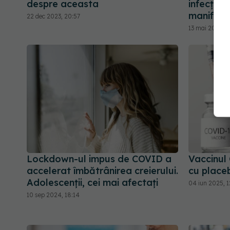
despre aceasta
infecțiil
manifest
22 dec 2023, 20:57
13 mai 2024, 
Lockdown-ul impus de COVID a
Vaccinul
accelerat îmbătrânirea creierului.
cu place
Adolescenții, cei mai afectați
04 iun 2025, 1
10 sep 2024, 18:14