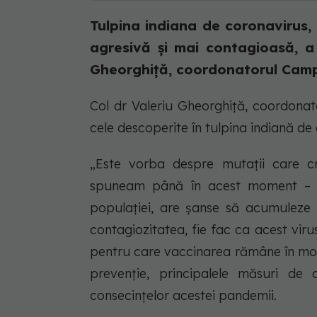
Tulpina indiana de coronavirus,
agresivă și mai contagioasă, a 
Gheorghiță, coordonatorul Campa
Col dr Valeriu Gheorghiță, coordonat
cele descoperite în tulpina indiană de
„Este vorba despre mutații care cr
spuneam până în acest moment – a
populației, are șanse să acumuleze n
contagiozitatea, fie fac ca acest virus
pentru care vaccinarea rămâne în mom
prevenție, principalele măsuri de 
consecințelor acestei pandemii.