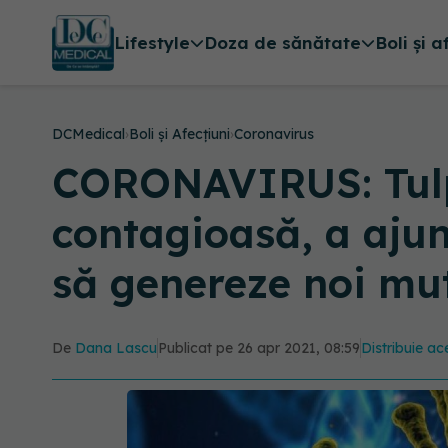
Lifestyle
Doza de sănătate
Boli și a
DCMedical
›
Boli și Afecțiuni
›
Coronavirus
CORONAVIRUS: Tulpi
contagioasă, a ajun
să genereze noi mut
De
Dana Lascu
Publicat pe 26 apr 2021, 08:59
Distribuie ace