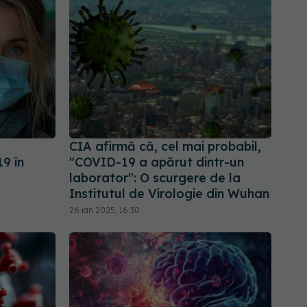
a
CIA afirmă că, cel mai probabil,
9 în
"COVID-19 a apărut dintr-un
laborator": O scurgere de la
Institutul de Virologie din Wuhan
26 ian 2025, 16:30