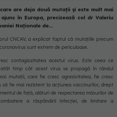
 care are deja două mutații și este mult mai
ajuns în Europa, precizează col dr Valeriu
niei Naționale de...
orul CNCAV, a explicat faptul că mutațiile precum
 coronavirus sunt extrem de periculoase.
esc contagiozitatea acestui virus. Este ceea ce
tât timp cât acest virus se propagă în rândul
oi mutații, care fie cresc agresivitatea, fie cresc
 să fie mai rezistent la acțiunea vaccinurilor, drept
entul de față, alături de respectarea măsurilor de
combatere a răspândirii infecției, de limitare a