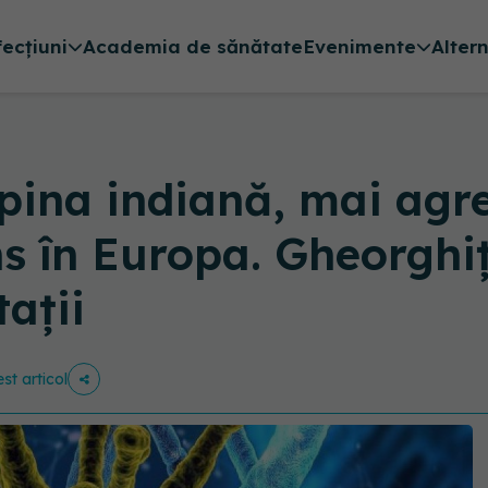
fecțiuni
Academia de sănătate
Evenimente
Alter
na indiană, mai agre
s în Europa. Gheorghi
ații
st articol