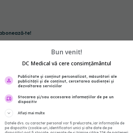
abonează‑te!
Bun venit!
DC Medical vă cere consimțământul
Publicitate și conținut personalizat, măsurători ale
publicității și de conținut, cercetarea audienței și
dezvoltarea serviciilor
Stocarea și/sau accesarea informațiilor de pe un
dispozitiv
Aflați mai multe
tală asociată cu COVID.
Long-COVID, subdiagnos
Datele dvs. cu caracter personal vor fi prelucrate, iar informațiile de
declanșată și de
Simptomele infecției pe
pe dispozitiv (cookie-uri, identificatori unici și alte date de pe
dispozitiv) pot fi stocate, accesate de și trimise către 224 de parteneri