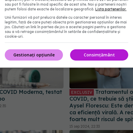
e ușoare. Cum se
lung, ignorate
sau pot fi folosite în mod specific de acest site. Noi și partenerii noștri
ă
putem folosi date exacte de localizare geografică.
Lista partenerilor.
18 aug 2024, 13:32
08:44
Unii furnizori vă pot prelucra datele cu caracter personal în interes
legitim, față de care puteți obiecta prin gestionarea opțiunilor de mai
jos. Căutați un link în partea de jos a acestei pagini pentru a gestiona
sau a vă retrage consimțământul în setările de confidențialitate și
cookie-uri.
Gestionați opțiunile
Consimțământ
 COVID Moderna, testat
Tratamentul or
EXCLUSIV
bo
COVID, ce trebuie să știi.
Aysel Florescu: Este d
2:35
ca eficiență virală. A re
foarte mult riscul de spi
15 sep 2024, 22:33