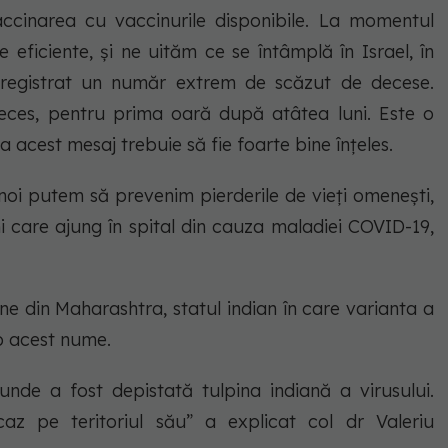
accinarea cu vaccinurile disponibile. La momentul
 eficiente, și ne uităm ce se întâmplă în Israel, în
înregistrat un număr extrem de scăzut de decese.
n deces, pentru prima oară după atâtea luni. Este o
 acest mesaj trebuie să fie foarte bine înțeles.
oi putem să prevenim pierderile de vieți omenești,
are ajung în spital din cauza maladiei COVID-19,
vine din Maharashtra, statul indian în care varianta a
b acest nume.
nde a fost depistată tulpina indiană a virusului.
az pe teritoriul său” a explicat col dr Valeriu