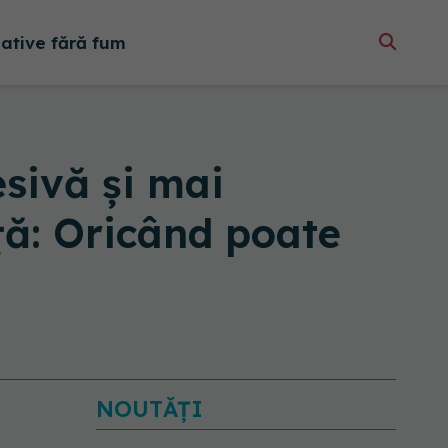
native fără fum
sivă și mai
ță: Oricând poate
NOUTĂȚI