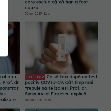
care exclud că Wuhan a fost
cauza
30 apr 2025, 22:14
al anti-
Ce să faci după un test
EXCLUSIV
 Prof. dr.
pozitiv COVID-19. Cât timp mai
emonstrat
trebuie să te izolezi. Prof. dr.
dus
Simin Aysel Florescu explică
talizare
08 ian 2025, 09:55