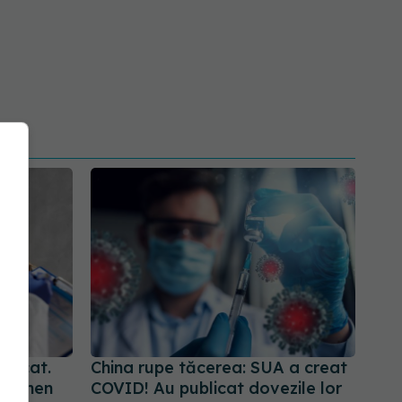
ticat.
China rupe tăcerea: SUA a creat
 termen
COVID! Au publicat dovezile lor