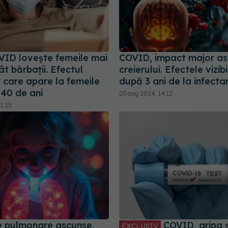
ID lovește femeile mai
COVID, impact major a
t bărbații. Efectul
creierului. Efectele vizibi
 care apare la femeile
după 3 ani de la infecta
 40 de ani
03 aug 2024, 14:12
1:25
 pulmonare ascunse,
COVID, gripa și
EXCLUSIV