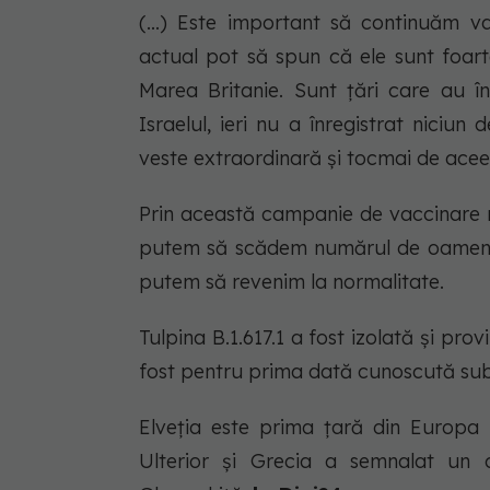
(...) Este important să continuăm v
actual pot să spun că ele sunt foarte
Marea Britanie. Sunt țări care au 
Israelul, ieri nu a înregistrat niciu
veste extraordinară și tocmai de aceea
Prin această campanie de vaccinare n
putem să scădem numărul de oameni c
putem să revenim la normalitate.
Tulpina B.1.617.1 a fost izolată și pro
fost pentru prima dată cunoscută su
Elveția este prima țară din Europa u
Ulterior și Grecia a semnalat un c