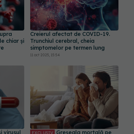
supra
Creierul afectat de COVID-19.
le chiar și
Trunchiul cerebral, cheia
re
simptomelor pe termen lung
11 oct 2025, 15:54
 virusul
Greșeala mortală pe
EXCLUSIV