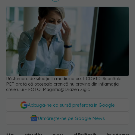
Răsturnare de situație în medicina post-COVID. Scanările
PET arată că oboseala cronică nu provine din inflamația
creierului - FOTO: Magnific@Drazen Zigic
Adaugă-ne ca sursă preferată în Google
Urmărește-ne pe Google News