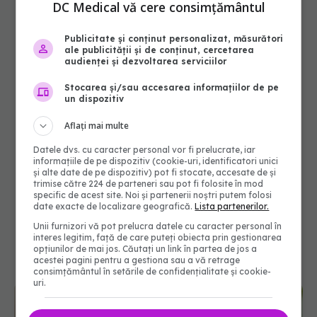
DC Medical vă cere consimțământul
Publicitate și conținut personalizat, măsurători
ale publicității și de conținut, cercetarea
audienței și dezvoltarea serviciilor
Stocarea și/sau accesarea informațiilor de pe
un dispozitiv
Aflați mai multe
Datele dvs. cu caracter personal vor fi prelucrate, iar
informațiile de pe dispozitiv (cookie-uri, identificatori unici
și alte date de pe dispozitiv) pot fi stocate, accesate de și
trimise către 224 de parteneri sau pot fi folosite în mod
specific de acest site. Noi și partenerii noștri putem folosi
date exacte de localizare geografică.
Lista partenerilor.
Unii furnizori vă pot prelucra datele cu caracter personal în
interes legitim, față de care puteți obiecta prin gestionarea
opțiunilor de mai jos. Căutați un link în partea de jos a
acestei pagini pentru a gestiona sau a vă retrage
consimțământul în setările de confidențialitate și cookie-
uri.