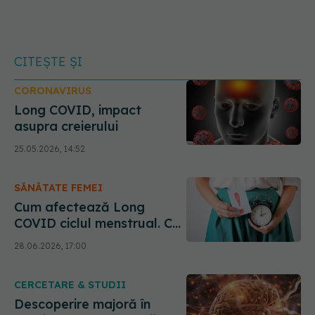
CITEȘTE ȘI
CORONAVIRUS
Long COVID, impact
asupra creierului
25.05.2026, 14:52
SĂNĂTATE FEMEI
Cum afectează Long
COVID ciclul menstrual. Ce
arată noile date
28.06.2026, 17:00
CERCETARE & STUDII
Descoperire majoră în