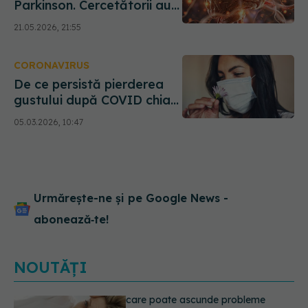
Parkinson. Cercetătorii au
găsit "scutul" care
21.05.2026, 21:55
salvează neuronii, dar
funcționează doar la sexul
CORONAVIRUS
feminin
De ce persistă pierderea
gustului după COVID chiar
și după mult timp?
05.03.2026, 10:47
Urmărește-ne și pe Google News -
abonează‑te!
NOUTĂȚI