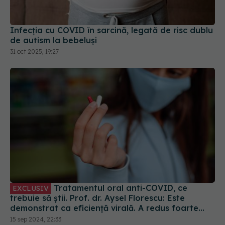
Infecția cu COVID în sarcină, legată de risc dublu
de autism la bebeluși
31 oct 2025, 19:27
Tratamentul oral anti-COVID, ce
EXCLUSIV
trebuie să știi. Prof. dr. Aysel Florescu: Este
demonstrat ca eficiență virală. A redus foarte
mult riscul de spitalizare
15 sep 2024, 22:33