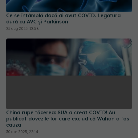
Ce se întâmplă dacă ai avut COVID. Legătura
dură cu AVC și Parkinson
25 aug 2025, 12:58
China rupe tăcerea: SUA a creat COVID! Au
publicat dovezile lor care exclud că Wuhan a fost
cauza
30 apr 2025, 22:14