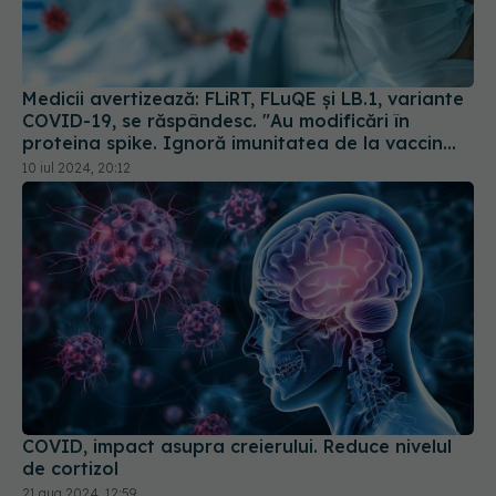
Medicii avertizează: FLiRT, FLuQE și LB.1, variante
COVID-19, se răspândesc. "Au modificări în
proteina spike. Ignoră imunitatea de la vaccin
sau infectarea anterioară
10 iul 2024, 20:12
COVID, impact asupra creierului. Reduce nivelul
de cortizol
21 aug 2024, 12:59