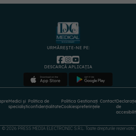
URMĂREȘTE-NE PE:
DESCARCĂ APLICAȚIA
spre
Medici și
Politica de
Politica
Gestionați
Contact
Declarați
specialiști
confidențialitate
Cookies
preferințele
de
accesibili
© 2026 PRESS MEDIA ELECTRONIC S.R.L. Toate drepturile rezervate