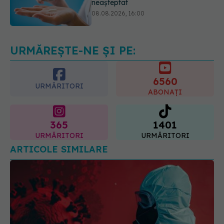
Transpirații nocturne: semnul ignorat
care poate ascunde probleme
serioase de sănătate
08.08.2026, 20:00
URMĂREȘTE-NE ȘI PE:
6560
URMĂRITORI
ABONAȚI
365
1401
URMĂRITORI
URMĂRITORI
ARTICOLE SIMILARE