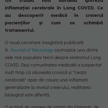
Un studiu nou dărâmă ipoteza
inflamației cerebrale în Long COVID. Ce
au descoperit medicii în creierul
pacienților și cum se schimbă
tratamentul.
O nouă cercetare imagistică publicată
în
Journal of Neurology
contrazice una dintre
cele mai populare teorii despre sindromul Long
COVID. Deși comunitatea medicală a suspectat
mult timp că oboseala cronică și "ceața
cerebrală" apar din cauza unei inflamații
generalizate la nivelul creierului, realitatea
biologică este diferită.
O echipă de oameni de știință din Finlanda, de