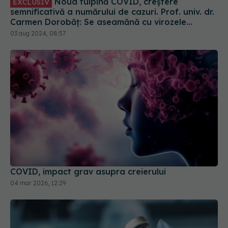
Noua tulpină COVID, creștere
EXCLUSIV
semnificativă a numărului de cazuri. Prof. univ. dr.
Carmen Dorobăț: Se aseamănă cu virozele
respiratorii. Nu necesită tratament simptomatic
03 aug 2024, 08:57
COVID, impact grav asupra creierului
04 mar 2026, 12:29