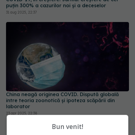
puțin 300% a cazurilor noi și a deceselor
31 aug 2025, 22:37
China neagă originea COVID. Dispută globală
între teoria zoonotică și ipoteza scăpării din
laborator
23 apr 2025, 22:38
Bun venit!