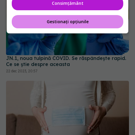
Consimțământ
Gestionați opțiunile
JN.1, noua tulpină COVID. Se răspândește rapid.
Ce se știe despre aceasta
22 dec 2023, 20:57