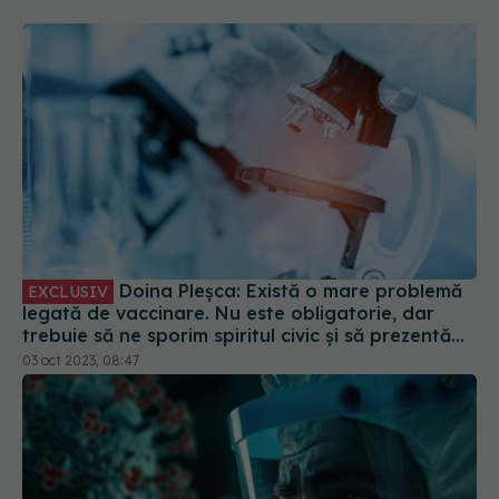
Doina Pleșca: Există o mare problemă
EXCLUSIV
legată de vaccinare. Nu este obligatorie, dar
trebuie să ne sporim spiritul civic și să prezentăm
corect minusurile și plusurile fiecărui vaccin
03 oct 2023, 08:47