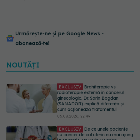
fii atent
Urmărește-ne și pe Google News -
abonează‑te!
NOUTĂȚI
EXCLUSIV
De ce unele paciente
cu cancer de col uterin nu mai ajung
la operație. Dr. Sorin Bogdan
(SANADOR): Intervenția
chirurgicală, doar în situații
particulare
06.08.2026, 20:45
Alertă în Europa după un nou caz