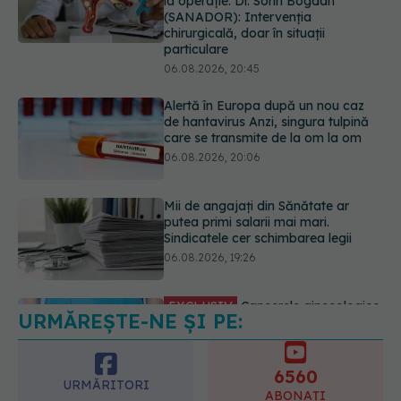
de hantavirus Anzi, singura tulpină
care se transmite de la om la om
06.08.2026, 20:06
Mii de angajați din Sănătate ar
putea primi salarii mai mari.
Sindicatele cer schimbarea legii
06.08.2026, 19:26
EXCLUSIV
Cancerele ginecologice
care pot fi tratate fără operație. Dr.
Sorin Bogdan (SANADOR): Chirurgia
este indicată doar punctual, pentru
anumite categorii de paciente
06.08.2026, 19:05
URMĂREȘTE-NE ȘI PE:
EXCLUSIV
Brahiterapie vs
radioterapie externă în cancerul
ginecologic. Dr. Sorin Bogdan
6560
(SANADOR) explică diferența și
URMĂRITORI
cum acționează tratamentul
ABONAȚI
06.08.2026, 22:49