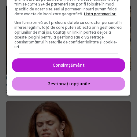
trimise către 224 de parteneri sau pot fi folosite în mod
specific de acest site. Noi și partenerii noștri putem folosi
date exacte de localizare geografică.
Lista partenerilor.
Unii furnizori vă pot prelucra datele cu caracter personal în
interes legitim, față de care puteți obiecta prin gestionarea
opțiunilor de mai jos. Căutați un link în partea de jos a
acestei pagini pentru a gestiona sau a vă retrage
consimțământul în setările de confidențialitate și cookie-
uri.
Consimțământ
Un fruct banal ar putea ajuta pielea să se apere
de soare
Gestionați opțiunile
26 iun 2026, 12:11