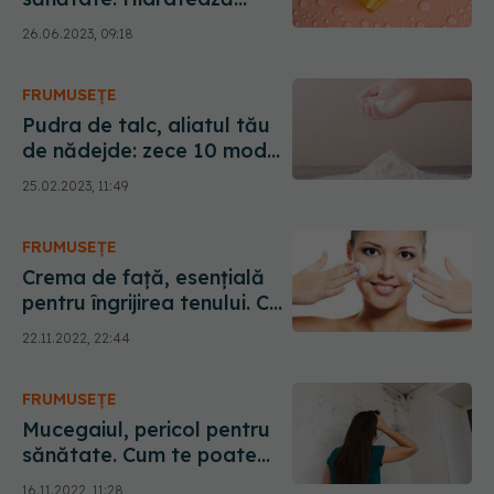
pielea, vindecă rănile,
26.06.2023, 09:18
protejează sistemul
imunitar
FRUMUSEȚE
Pudra de talc, aliatul tău
de nădejde: zece 10 moduri
în care o poți folosi.
25.02.2023, 11:49
Descoperă-le pe toate
FRUMUSEȚE
Crema de față, esențială
pentru îngrijirea tenului. Ce
se întâmplă dacă aplici
22.11.2022, 22:44
prea multă
FRUMUSEȚE
Mucegaiul, pericol pentru
sănătate. Cum te poate
îmbolnăvi. La ce semne să
16.11.2022, 11:28