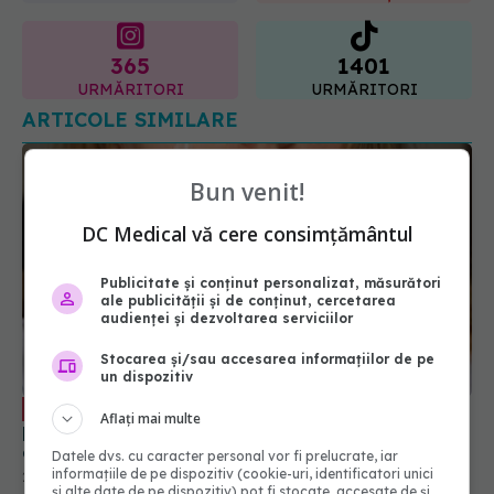
365
1401
URMĂRITORI
URMĂRITORI
ARTICOLE SIMILARE
Bun venit!
DC Medical vă cere consimțământul
Publicitate și conținut personalizat, măsurători
ale publicității și de conținut, cercetarea
audienței și dezvoltarea serviciilor
Stocarea și/sau accesarea informațiilor de pe
Crema ta de față s-ar putea să-ți
un dispozitiv
EXCLUSIV
provoace ocluzie. Dr. Alin Nicolescu, despre
Aflați mai multe
greșeala cu tenul uscat și tenul gras
22 dec 2025, 20:37
Datele dvs. cu caracter personal vor fi prelucrate, iar
informațiile de pe dispozitiv (cookie-uri, identificatori unici
și alte date de pe dispozitiv) pot fi stocate, accesate de și