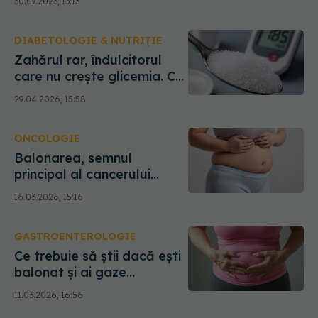
30.07.2023, 13:13
probleme îți arată
balonarea
DIABETOLOGIE & NUTRIȚIE
Zahărul rar, îndulcitorul
care nu crește glicemia. Ce
este, de fapt
29.04.2026, 15:58
ONCOLOGIE
Balonarea, semnul
principal al cancerului
ovarian
16.03.2026, 15:16
GASTROENTEROLOGIE
Ce trebuie să știi dacă ești
balonat și ai gaze
intestinale
11.03.2026, 16:56