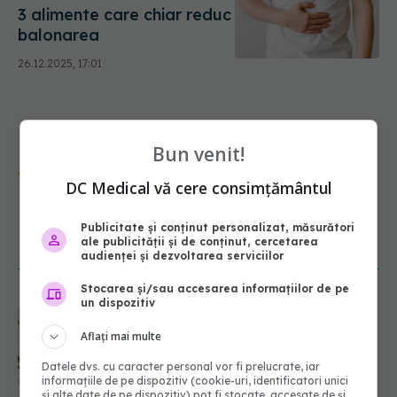
3 alimente care chiar reduc
balonarea
26.12.2025, 17:01
Bun venit!
Urmărește-ne și pe Google News -
DC Medical vă cere consimțământul
abonează‑te!
Publicitate și conținut personalizat, măsurători
ale publicității și de conținut, cercetarea
NOUTĂȚI
audienței și dezvoltarea serviciilor
Stocarea și/sau accesarea informațiilor de pe
un dispozitiv
Hobby-ul pe care îl alegi îți poate
schimba sănătatea. Patru reguli
Aflați mai multe
simple ca să găsești activitatea
potrivită
Datele dvs. cu caracter personal vor fi prelucrate, iar
10.08.2026, 11:40
informațiile de pe dispozitiv (cookie-uri, identificatori unici
și alte date de pe dispozitiv) pot fi stocate, accesate de și