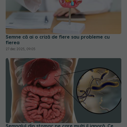
Semne că ai o criză de fiere sau probleme cu
fierea
27 dec 2025, 09:05
Semnalul din stomac pe care mulți îl ignoră. Ce
înseamnă cu adevărat un test pozitiv pentru
Helicobacter pylori și greșeala care poate face
tratamentul mult mai dificil
05 aug 2026, 15:18