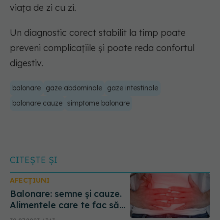
viața de zi cu zi.
Un diagnostic corect stabilit la timp poate
preveni complicațiile și poate reda confortul
digestiv.
balonare
gaze abdominale
gaze intestinale
balonare cauze
simptome balonare
CITEȘTE ȘI
AFECȚIUNI
Balonare: semne și cauze.
Alimentele care te fac să
te simți balonat și ce