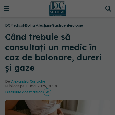
DCMedical
›
Boli și Afecțiuni
›
Gastroenterologie
Când trebuie să
consultați un medic în
caz de balonare, dureri
și gaze
De
Alexandra Curtache
Publicat pe 11 mai 2026, 20:18
Distribuie acest articol