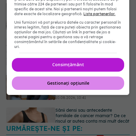
trimise către 224 de parteneri sau pot fi folosite în mod
Alimentul neașteptat care reglează
specific de acest site. Noi și partenerii noștri putem folosi
glicemia. Impactul unui avocado
date exacte de localizare geografică.
Lista partenerilor.
asupra zahărului din sânge
Unii furnizori vă pot prelucra datele cu caracter personal în
10.08.2026, 11:03
interes legitim, față de care puteți obiecta prin gestionarea
opțiunilor de mai jos. Căutați un link în partea de jos a
acestei pagini pentru a gestiona sau a vă retrage
Reglarea emoțională,
consimțământul în setările de confidențialitate și cookie-
„superputerea” pe care copiii o
uri.
învață în timp. Psiholog: „Nu poți
regla ceea ce nu poți numi”
10.08.2026, 10:41
Consimțământ
Sânii densi sau antecedente
familiale de cancer mamar? De ce
Gestionați opțiunile
riscul ar putea conta mai mult decât
vârsta
10.08.2026, 09:43
URMĂREȘTE-NE ȘI PE:
Antrenamentul de forță după 40 de
ani: ce recomandă medicii și
specialiștii în nutriție
6560
10.08.2026, 12:20
URMĂRITORI
ABONAȚI