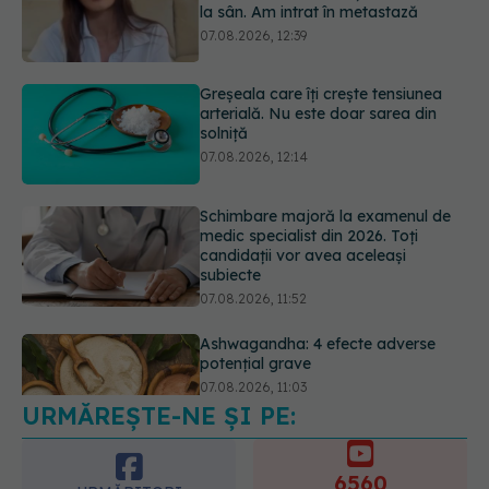
solniță
07.08.2026, 12:14
Schimbare majoră la examenul de
medic specialist din 2026. Toți
candidații vor avea aceleași
subiecte
07.08.2026, 11:52
Ashwagandha: 4 efecte adverse
potențial grave
07.08.2026, 11:03
URMĂREȘTE-NE ȘI PE:
Ți-ai mărit buzele? Cele 4 greșeli
care pot strica rezultatul după
injectarea cu acid hialuronic
6560
07.08.2026, 13:54
URMĂRITORI
ABONAȚI