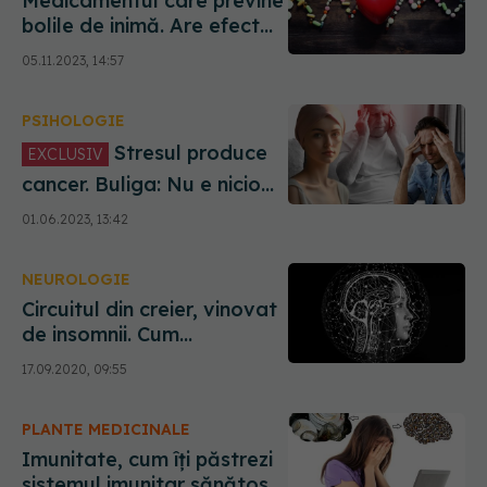
Medicamentul care previne
bolile de inimă. Are efect
antidepresiv și ajută la
05.11.2023, 14:57
pierderea în greutate. Se
eliberează fără prescripție
PSIHOLOGIE
medicală
Stresul produce
EXCLUSIV
cancer. Buliga: Nu e nicio
glumă! Sunt din ce în ce
01.06.2023, 13:42
mai frecvente cazurile. Eu
îmi întreb toți pacienții
NEUROLOGIE
dacă au pățit asta în ultimii
2 ani
Circuitul din creier, vinovat
de insomnii. Cum
reacționează la stres
17.09.2020, 09:55
PLANTE MEDICINALE
Imunitate, cum îți păstrezi
sistemul imunitar sănătos