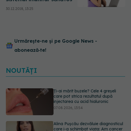
30.12.2018, 13:25
Urmărește-ne și pe Google News -
abonează‑te!
NOUTĂȚI
Alina Pușcău dezvăluie diagnosticul
care i-a schimbat viața: Am cancer
la sân. Am intrat în metastază
07.08.2026, 12:39
Greșeala care îți crește tensiunea
arterială. Nu este doar sarea din