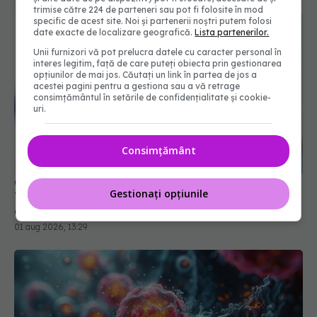
trimise către 224 de parteneri sau pot fi folosite în mod
specific de acest site. Noi și partenerii noștri putem folosi
date exacte de localizare geografică.
Lista partenerilor.
Unii furnizori vă pot prelucra datele cu caracter personal în
interes legitim, față de care puteți obiecta prin gestionarea
opțiunilor de mai jos. Căutați un link în partea de jos a
acestei pagini pentru a gestiona sau a vă retrage
consimțământul în setările de confidențialitate și cookie-
uri.
Cancerul care ucide cel mai mult în România.
Testul simplu care poate salva vieți înainte să
Consimțământ
apară simptomele cancerului pulmonar
01 aug 2026, 13:29
Gestionați opțiunile