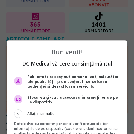
365
1401
URMĂRITORI
URMĂRITORI
ARTICOLE SIMILARE
Bun venit!
DC Medical vă cere consimțământul
Publicitate și conținut personalizat, măsurători
ale publicității și de conținut, cercetarea
audienței și dezvoltarea serviciilor
Virusul West Nile, confirmat la o tânără de 22 de
Stocarea și/sau accesarea informațiilor de pe
ani. Alte două cazuri suspecte, investigate la Iași
un dispozitiv
01 aug 2026, 10:54
Aflați mai multe
Datele dvs. cu caracter personal vor fi prelucrate, iar
informațiile de pe dispozitiv (cookie-uri, identificatori unici
și alte date de pe dispozitiv) pot fi stocate, accesate de și