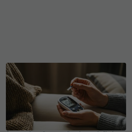
Cum se măsoară corect glicemia acasă. Cinci
greșeli care pot modifica rezultatul
03 aug 2026, 18:24