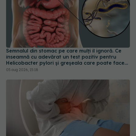
Semnalul din stomac pe care mulți îl ignoră. Ce
înseamnă cu adevărat un test pozitiv pentru
Helicobacter pylori și greșeala care poate face
tratamentul mult mai dificil
05 aug 2026, 15:18
Tranzitul intestinal lent poate fi asociat cu un risc
mai mare de cancer, Alzheimer și Parkinson