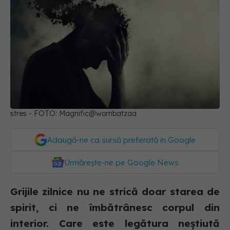
stres - FOTO: Magnific@wombatzaa
Adaugă-ne ca sursă preferată în Google
Urmărește-ne pe Google News
Grijile zilnice nu ne strică doar starea de
spirit, ci ne îmbătrânesc corpul din
interior. Care este legătura neștiută