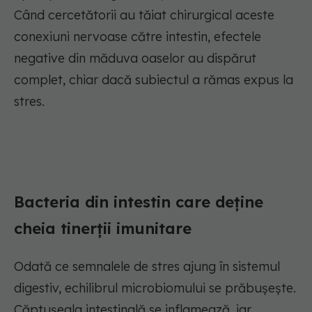
Când cercetătorii au tăiat chirurgical aceste
conexiuni nervoase către intestin, efectele
negative din măduva oaselor au dispărut
complet, chiar dacă subiectul a rămas expus la
stres.
Bacteria din intestin care deține
cheia tinerții imunitare
Odată ce semnalele de stres ajung în sistemul
digestiv, echilibrul microbiomului se prăbușește.
Căptușeala intestinală se inflamează, iar