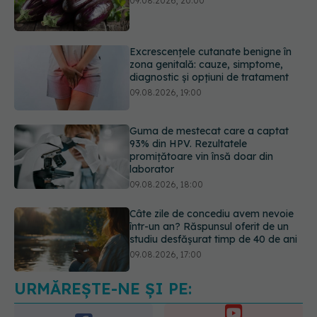
zona genitală: cauze, simptome,
diagnostic și opțiuni de tratament
09.08.2026, 19:00
Guma de mestecat care a captat
93% din HPV. Rezultatele
promițătoare vin însă doar din
laborator
09.08.2026, 18:00
Câte zile de concediu avem nevoie
într-un an? Răspunsul oferit de un
studiu desfășurat timp de 40 de ani
09.08.2026, 17:00
Reclamele din platformele medicale
AI pot influența prescrierea
medicamentelor
09.08.2026, 21:00
URMĂREȘTE-NE ȘI PE: