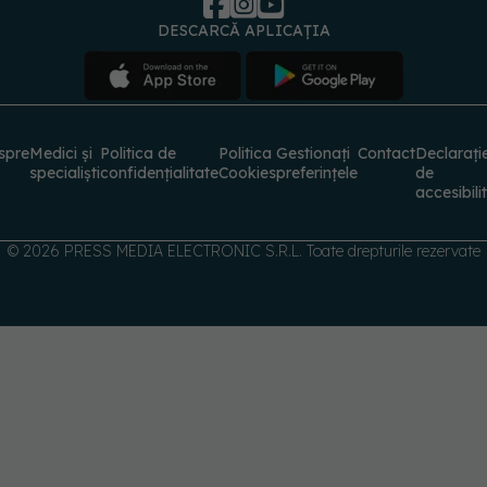
DESCARCĂ APLICAȚIA
spre
Medici și
Politica de
Politica
Gestionați
Contact
Declarați
specialiști
confidențialitate
Cookies
preferințele
de
accesibili
© 2026 PRESS MEDIA ELECTRONIC S.R.L. Toate drepturile rezervate