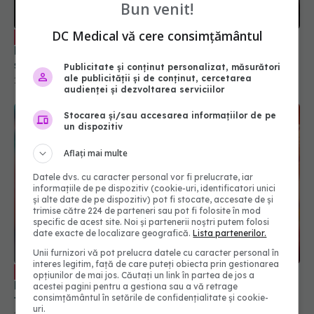
Bun venit!
DC Medical vă cere consimțământul
În cât timp se vindecă infecțiile cu HPV.
EXCLUSIV
Dr. Ciprian Cristescu: Ajung să facă leziuni pe col
și cancer
Publicitate și conținut personalizat, măsurători
ale publicității și de conținut, cercetarea
14 iun 2024, 12:03
audienței și dezvoltarea serviciilor
Stocarea și/sau accesarea informațiilor de pe
un dispozitiv
Aflați mai multe
Datele dvs. cu caracter personal vor fi prelucrate, iar
informațiile de pe dispozitiv (cookie-uri, identificatori unici
și alte date de pe dispozitiv) pot fi stocate, accesate de și
trimise către 224 de parteneri sau pot fi folosite în mod
specific de acest site. Noi și partenerii noștri putem folosi
date exacte de localizare geografică.
Lista partenerilor.
Unii furnizori vă pot prelucra datele cu caracter personal în
interes legitim, față de care puteți obiecta prin gestionarea
Chlamydia, impact asupra fertilității.
EXCLUSIV
opțiunilor de mai jos. Căutați un link în partea de jos a
Dr. Ciprian Cristescu: Influențează. Nu e factor
acestei pagini pentru a gestiona sau a vă retrage
favorizant pentru cancer
consimțământul în setările de confidențialitate și cookie-
uri.