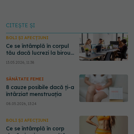
CITEȘTE ȘI
BOLI ȘI AFECȚIUNI
Ce se întâmplă în corpul
tău dacă lucrezi la birou
mai mult de 8 ore pe zi
13.05.2026, 11:38
SĂNĂTATE FEMEI
8 cauze posibile dacă ți-a
întârziat menstruația
08.05.2026, 13:24
BOLI ȘI AFECȚIUNI
Ce se întâmplă în corp