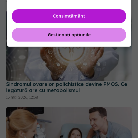
14 ian 2025, 20:58
Consimțământ
Gestionați opțiunile
Sindromul ovarelor polichistice devine PMOS. Ce
legătură are cu metabolismul
15 mai 2026, 12:38