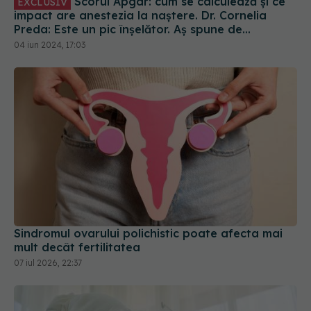
Scorul Apgar: cum se calculează și ce
EXCLUSIV
impact are anestezia la naștere. Dr. Cornelia
Preda: Este un pic înșelător. Aș spune de
anestezia peridurală
04 iun 2024, 17:03
Sindromul ovarului polichistic poate afecta mai
mult decât fertilitatea
07 iul 2026, 22:37