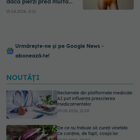
dacă pierzi prea multă
grăsime
15.04.2026, 11:21
Urmărește-ne și pe Google News -
abonează‑te!
NOUTĂȚI
De ce nu trebuie să cureți vinetele.
Ce conține, de fapt, coaja lor
09.08.2026, 20:00
Excrescențele cutanate benigne în