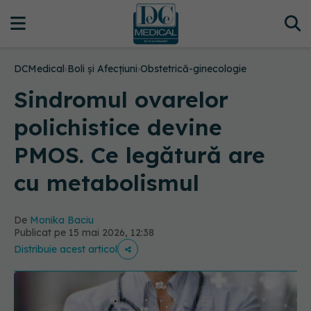
DCMedical
›
Boli și Afecțiuni
›
Obstetrică-ginecologie
Sindromul ovarelor
polichistice devine
PMOS. Ce legătură are
cu metabolismul
De
Monika Baciu
Publicat pe 15 mai 2026, 12:38
Distribuie acest articol