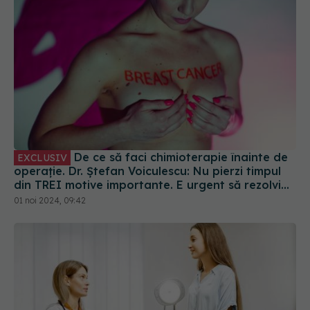
De ce să faci chimioterapie înainte de
EXCLUSIV
operație. Dr. Ștefan Voiculescu: Nu pierzi timpul
din TREI motive importante. E urgent să rezolvi
metastazele
01 noi 2024, 09:42