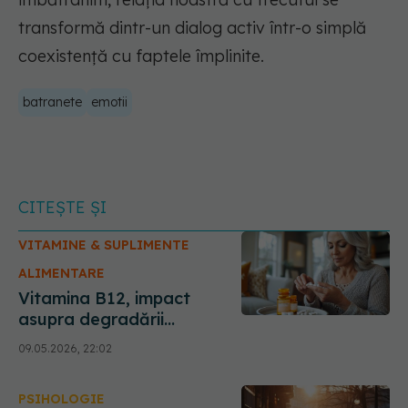
transformă dintr-un dialog activ într-o simplă
coexistență cu faptele împlinite.
batranete
emotii
CITEȘTE ȘI
VITAMINE & SUPLIMENTE
ALIMENTARE
Vitamina B12, impact
asupra degradării
musculare provocate de
09.05.2026, 22:02
bătrânețe
PSIHOLOGIE