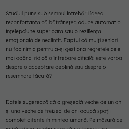
Studiul pune sub semnul întrebării ideea
reconfortantă că bătrânețea aduce automat o
înțelepciune superioară sau o reziliență
emoțională de neclintit. Faptul că mulți seniori
nu fac nimic pentru a-și gestiona regretele cele
mai adânci ridică o întrebare dificilă: este vorba
despre o acceptare deplină sau despre o
resemnare tăcută?
Datele sugerează că o greșeală veche de un an
și una veche de treizeci de ani ocupă spații
complet diferite în mintea umană. Pe măsură ce
îmbătrânim, relația noastră cu trecutul se