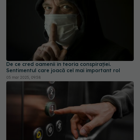
De ce cred oamenii în teoria conspirației.
Sentimentul care joacă cel mai important rol
05 mar 2025, 09:58
Ce ne dezvăluie butoanele de lift despre mintea