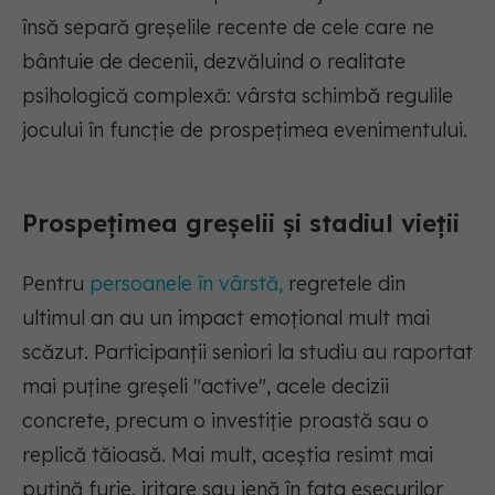
însă separă greșelile recente de cele care ne
bântuie de decenii, dezvăluind o realitate
psihologică complexă: vârsta schimbă regulile
jocului în funcție de prospețimea evenimentului.
Prospețimea greșelii și stadiul vieții
Pentru
persoanele în vârstă,
regretele din
ultimul an au un impact emoțional mult mai
scăzut. Participanții seniori la studiu au raportat
mai puține greșeli "active", acele decizii
concrete, precum o investiție proastă sau o
replică tăioasă. Mai mult, aceștia resimt mai
puțină furie, iritare sau jenă în fața eșecurilor