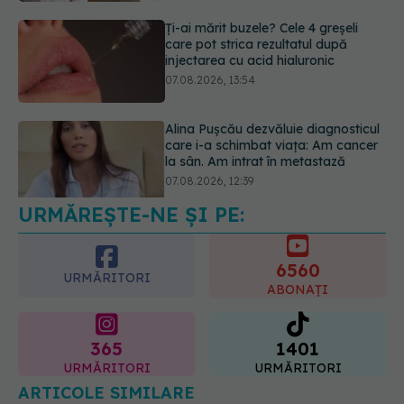
07.08.2026, 13:54
Alina Pușcău dezvăluie diagnosticul
care i-a schimbat viața: Am cancer
la sân. Am intrat în metastază
07.08.2026, 12:39
URMĂREȘTE-NE ȘI PE:
Dieta care poate crește brusc
colesterolul. Cine este mai expus
07.08.2026, 17:22
6560
URMĂRITORI
ABONAȚI
365
1401
URMĂRITORI
URMĂRITORI
ARTICOLE SIMILARE