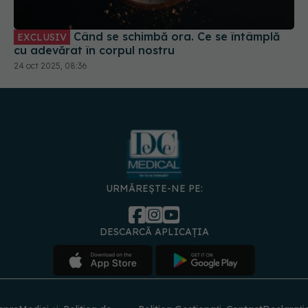
cu adevărat în corpul nostru
24 oct 2025, 08:36
URMĂREȘTE-NE PE:
DESCARCĂ APLICAȚIA
spre
Medici și
Politica de
Politica
Gestionați
Contact
Declarați
specialiști
confidențialitate
Cookies
preferințele
de
accesibili