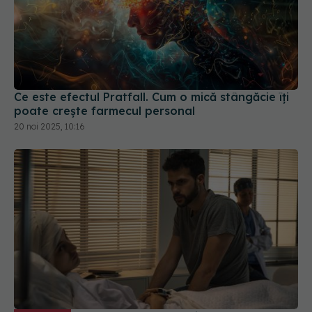
Ce este efectul Pratfall. Cum o mică stângăcie îți
poate crește farmecul personal
20 noi 2025, 10:16
Tratamentul oncologic, efecte
EXCLUSIV
negative. Ramona Schenker: Profund invalidante
01 iul 2025, 17:26