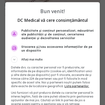
Bun venit!
DC Medical vă cere consimțământul
Publicitate și conținut personalizat, măsurători
ale publicității și de conținut, cercetarea
audienței și dezvoltarea serviciilor
Stocarea și/sau accesarea informațiilor de pe
un dispozitiv
Aflați mai multe
Datele dvs. cu caracter personal vor fi prelucrate, iar
informațiile de pe dispozitiv (cookie-uri, identificatori unici
și alte date de pe dispozitiv) pot fi stocate, accesate de și
trimise către 224 de parteneri sau pot fi folosite în mod
specific de acest site. Noi și partenerii noștri putem folosi
date exacte de localizare geografică.
Lista partenerilor.
Unii furnizori vă pot prelucra datele cu caracter personal în
interes legitim, față de care puteți obiecta prin gestionarea
opțiunilor de mai jos. Căutați un link în partea de jos a
acestei pagini pentru a gestiona sau a vă retrage