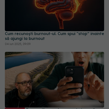
Cum recunoști burnout-ul. Cum spui "stop” înainte
să ajungi la burnout
04 iun 2025, 09:09
De ce milioane de oameni ajung să
EXCLUSIV
creadă teoriile conspirației. Psihologul Radu Leca
explică ce se întâmplă în creier