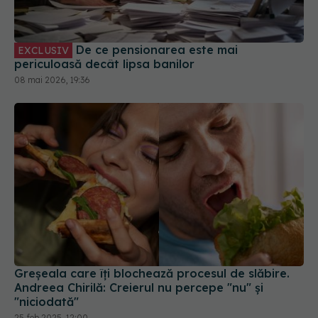
De ce pensionarea este mai
EXCLUSIV
periculoasă decât lipsa banilor
08 mai 2026, 19:36
Greșeala care îți blochează procesul de slăbire.
Andreea Chirilă: Creierul nu percepe "nu" și
"niciodată"
25 feb 2025, 12:00