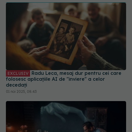
Radu Leca, mesaj dur pentru cei care
EXCLUSIV
folosesc aplicațiile AI de "înviere" a celor
decedați
01 noi 2025, 08:43