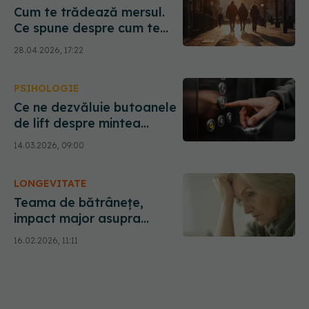
Cum te trădează mersul.
Ce spune despre cum te
simți
28.04.2026, 17:22
PSIHOLOGIE
Ce ne dezvăluie butoanele
de lift despre mintea
umană și emoții
14.03.2026, 09:00
LONGEVITATE
Teama de bătrânețe,
impact major asupra
corpului
16.02.2026, 11:11