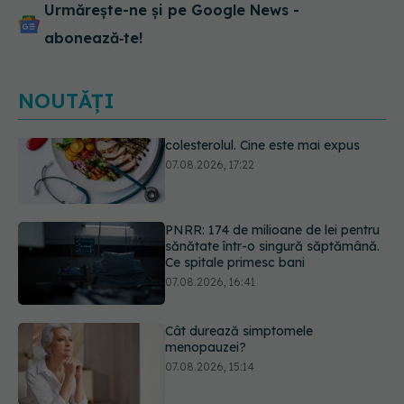
Urmărește-ne și pe Google News -
abonează‑te!
NOUTĂȚI
PNRR: 174 de milioane de lei pentru
sănătate într-o singură săptămână.
Ce spitale primesc bani
07.08.2026, 16:41
Cât durează simptomele
menopauzei?
07.08.2026, 15:14
Ți-ai mărit buzele? Cele 4 greșeli
care pot strica rezultatul după
injectarea cu acid hialuronic