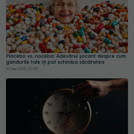
Placebo vs. nocebo: Adevărul șocant despre cum
gândurile tale îți pot schimba sănătatea
22 sep 2025, 20:09
Când se schimbă ora. Ce se întâmplă
EXCLUSIV