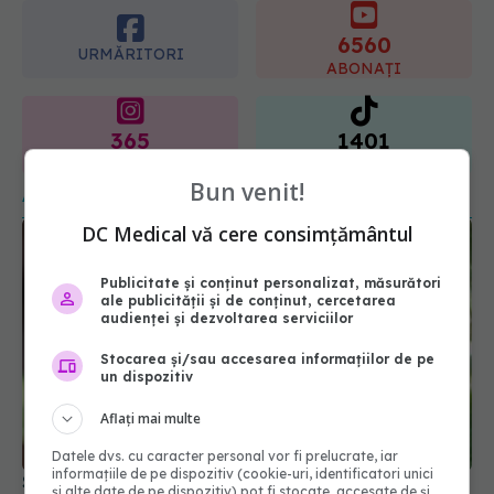
ABONAȚI
365
1401
URMĂRITORI
URMĂRITORI
ARTICOLE SIMILARE
Bun venit!
DC Medical vă cere consimțământul
Publicitate și conținut personalizat, măsurători
ale publicității și de conținut, cercetarea
audienței și dezvoltarea serviciilor
Stocarea și/sau accesarea informațiilor de pe
un dispozitiv
Aflați mai multe
Salvia, aliatul împotriva bacteriilor gingivale. Cum
o poți folosi pentru a scăpa de durerile de
Datele dvs. cu caracter personal vor fi prelucrate, iar
măsele
informațiile de pe dispozitiv (cookie-uri, identificatori unici
și alte date de pe dispozitiv) pot fi stocate, accesate de și