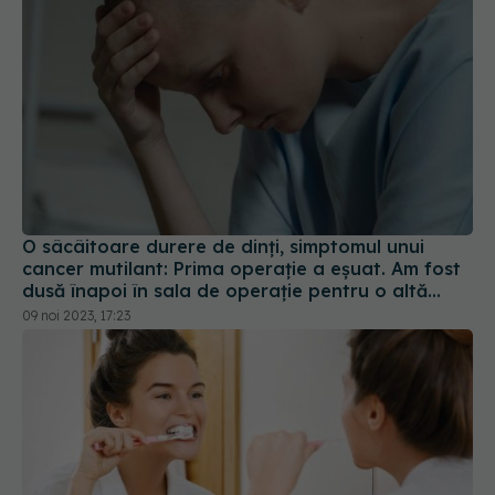
O sâcâitoare durere de dinți, simptomul unui
cancer mutilant: Prima operație a eșuat. Am fost
dusă înapoi în sala de operație pentru o altă
intervenție de 10 ore
09 noi 2023, 17:23