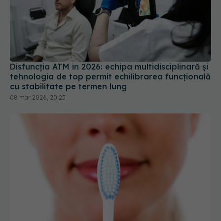
Disfuncția ATM în 2026: echipa multidisciplinară și
tehnologia de top permit echilibrarea funcțională
cu stabilitate pe termen lung
08 mar 2026, 20:25
În România lui 2025 sunt familii care se spală cu o
singură periuţă de dinţi. Stomatolog: E imposibil