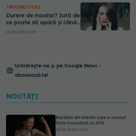
TRUCURI UTILE
Durere de maxilar? Iată de
ce poate să apară și când
poate fi grav
16.06.2019, 14:09
Urmărește-ne și pe Google News -
abonează‑te!
NOUTĂȚI
5 mituri despre menstruație pe care
să nu le mai crezi
08.08.2026, 13:00