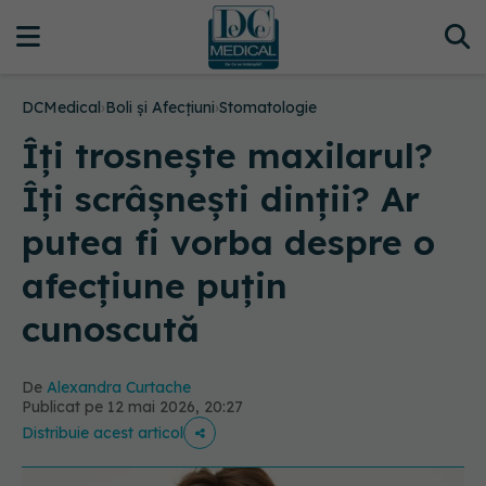
DCMedical
›
Boli și Afecțiuni
›
Stomatologie
Îți trosnește maxilarul?
Îți scrâșnești dinții? Ar
putea fi vorba despre o
afecțiune puțin
cunoscută
De
Alexandra Curtache
Publicat pe 12 mai 2026, 20:27
Distribuie acest articol