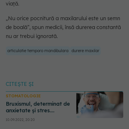
viață.
„Nu orice pocnitură a maxilarului este un semn
de boală”, spun medicii, însă durerea constantă
nu ar trebui ignorată.
articulatie temporo mandibulara
durere maxilar
CITEȘTE ȘI
STOMATOLOGIE
Bruxismul, determinat de
anxietate și stres.
Ortodont: Tratamentul
10.09.2022, 20:20
este unul pluridisciplinar