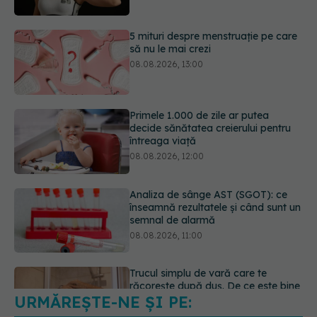
Primele 1.000 de zile ar putea
decide sănătatea creierului pentru
întreaga viață
08.08.2026, 12:00
Analiza de sânge AST (SGOT): ce
înseamnă rezultatele și când sunt un
semnal de alarmă
08.08.2026, 11:00
Trucul simplu de vară care te
răcorește după duș. De ce este bine
să nu te ștergi imediat
08.08.2026, 10:37
URMĂREȘTE-NE ȘI PE:
Bacteria din intestin care a crescut
forța musculară cu 30%
08.08.2026, 14:00
6560
URMĂRITORI