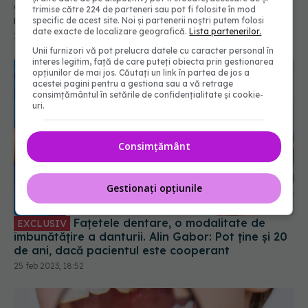
18 ian 2024, 09:31
trimise către 224 de parteneri sau pot fi folosite în mod
specific de acest site. Noi și partenerii noștri putem folosi
date exacte de localizare geografică.
Lista partenerilor.
Unii furnizori vă pot prelucra datele cu caracter personal în
interes legitim, față de care puteți obiecta prin gestionarea
opțiunilor de mai jos. Căutați un link în partea de jos a
acestei pagini pentru a gestiona sau a vă retrage
consimțământul în setările de confidențialitate și cookie-
uri.
Consimțământ
Fațetele dentare, o modalitate de
Gestionați opțiunile
EXCLUSIV
îmbunătățire a danturii. Alin Gabor: Pot ține și 20
de ani, dacă pacientul este cooperant
25 feb 2023, 18:52