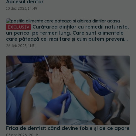
Curățarea dinților cu remedii naturiste,
EXCLUSIV
un pericol pe termen lung. Care sunt alimentele
care pătează cel mai tare și cum putem preveni
acest lucru. Gabor: Ar trebui folosit maximum de
26 feb 2023, 11:51
două ori pe an
Frica de dentist: când devine fobie și de ce apare
03 apr 2026, 20:18