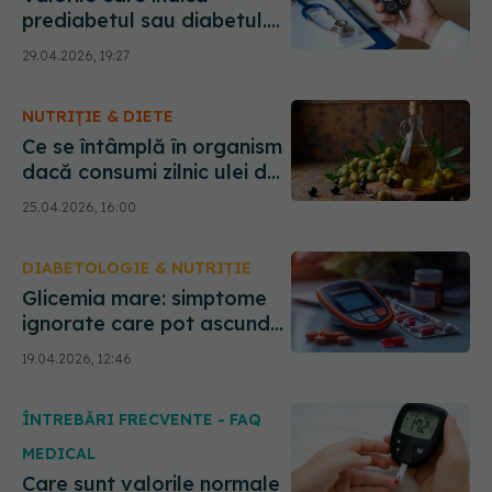
prediabetul sau diabetul.
De ce hemoglobina
29.04.2026, 19:27
glicozilată este necesară
dacă ai rude cu diabet în
NUTRIȚIE & DIETE
familie
Ce se întâmplă în organism
dacă consumi zilnic ulei de
măsline
25.04.2026, 16:00
DIABETOLOGIE & NUTRIȚIE
Glicemia mare: simptome
ignorate care pot ascunde
un risc serios
19.04.2026, 12:46
ÎNTREBĂRI FRECVENTE - FAQ
MEDICAL
Care sunt valorile normale