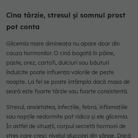
Cina târzie, stresul și somnul prost
pot conta
Glicemia mare dimineața nu apare doar din
cauza hormonilor. O cină bogată în pâine,
paste, orez, cartofi, dulciuri sau băuturi
îndulcite poate influența valorile de peste
noapte. La fel se poate întâmpla dacă masa de
seară este foarte târzie sau foarte consistentă.
Stresul, anxietatea, infecțiile, febra, inflamațiile
sau nopțile nedormite pot ridica și ele glicemia.
În astfel de situații, corpul secretă hormoni de
stres care cresc nivelul glucozei din sânge. Dacă