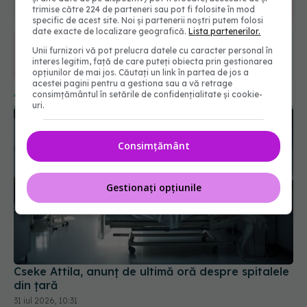
URMĂRITORI
trimise către 224 de parteneri sau pot fi folosite în mod
ABONAȚI
specific de acest site. Noi și partenerii noștri putem folosi
date exacte de localizare geografică.
Lista partenerilor.
Unii furnizori vă pot prelucra datele cu caracter personal în
365
1401
interes legitim, față de care puteți obiecta prin gestionarea
opțiunilor de mai jos. Căutați un link în partea de jos a
URMĂRITORI
URMĂRITORI
acestei pagini pentru a gestiona sau a vă retrage
ARTICOLE SIMILARE
consimțământul în setările de confidențialitate și cookie-
uri.
Consimțământ
Gestionați opțiunile
Cseke Attila, anunț de ultimă oră despre spitalele
din țară
31 iul 2026, 10:31