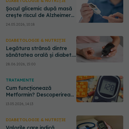
DIABETOLOGIE & NUTRIȚIE
Șocul glicemic după masă
crește riscul de Alzheimer
cu 70%. De ce testul de
24.05.2026, 10:18
dimineață nu mai este
suficient
DIABETOLOGIE & NUTRIȚIE
Legătura strânsă dintre
sănătatea orală și diabet.
Ce trebuie să știi
28.06.2026, 15:00
TRATAMENTE
Cum funcționează
Metformin? Descoperirea
care schimbă tratamentul
13.05.2026, 14:13
diabetului de tip 2
DIABETOLOGIE & NUTRIȚIE
Valorile care indică