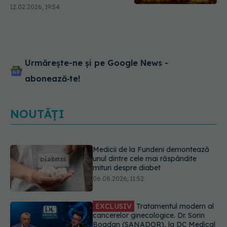
12.02.2026, 19:54
Urmărește-ne și pe Google News -
abonează‑te!
NOUTĂȚI
EXCLUSIV
Tratamentul modern al
cancerelor ginecologice. Dr. Sorin
Bogdan (SANADOR), la DC Medical
și DC News
06.08.2026, 10:29
Pepenele roșu sau cel galben: care
crește glicemia mai repede.