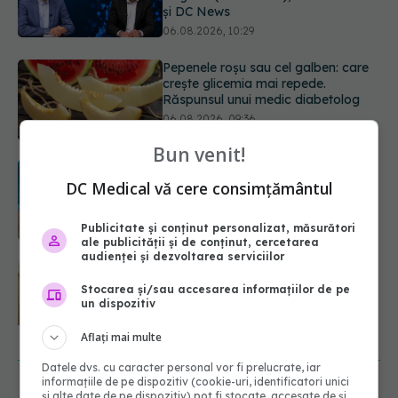
Răspunsul unui medic diabetolog
06.08.2026, 09:36
Adevărul despre tratamentul cu
doze mari de Vitamina D în cancerul
colorectal
06.08.2026, 08:06
Bun venit!
Gabriela Cristea, manifest pentru
respect și acceptare: Corpul
DC Medical vă cere consimțământul
fiecăruia spune o poveste
05.08.2026, 21:23
Publicitate și conținut personalizat, măsurători
ale publicității și de conținut, cercetarea
audienței și dezvoltarea serviciilor
Medicii de la Fundeni demontează
unul dintre cele mai răspândite
Stocarea și/sau accesarea informațiilor de pe
mituri despre diabet
un dispozitiv
06.08.2026, 11:52
Aflați mai multe
URMĂREȘTE-NE ȘI PE:
Datele dvs. cu caracter personal vor fi prelucrate, iar
informațiile de pe dispozitiv (cookie-uri, identificatori unici
6560
și alte date de pe dispozitiv) pot fi stocate, accesate de și