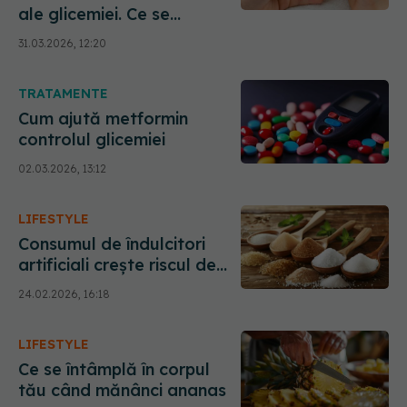
ale glicemiei. Ce se
întâmplă când glicemia
31.03.2026, 12:20
este prea mică sau prea
mare
TRATAMENTE
Cum ajută metformin
controlul glicemiei
02.03.2026, 13:12
LIFESTYLE
Consumul de îndulcitori
artificiali crește riscul de
declin cognitiv cu 62%
24.02.2026, 16:18
LIFESTYLE
Ce se întâmplă în corpul
tău când mănânci ananas