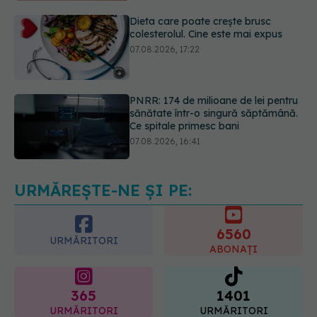
PNRR: 174 de milioane de lei pentru
sănătate într-o singură săptămână.
Ce spitale primesc bani
07.08.2026, 16:41
Ce spune culoarea ta preferată
despre vârsta pe care o ai. Care
este "codul cromatic" al generațiilor
07.08.2026, 21:29
URMĂREȘTE-NE ȘI PE:
6560
URMĂRITORI
ABONAȚI
365
1401
URMĂRITORI
URMĂRITORI