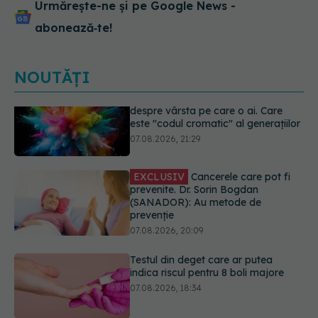
Urmărește-ne și pe Google News -
abonează‑te!
NOUTĂȚI
EXCLUSIV
Cancerele care pot fi
prevenite. Dr. Sorin Bogdan
(SANADOR): Au metode de
prevenție
07.08.2026, 20:09
Testul din deget care ar putea
indica riscul pentru 8 boli majore
07.08.2026, 18:34
Dieta care poate crește brusc
colesterolul. Cine este mai expus
07.08.2026, 17:22