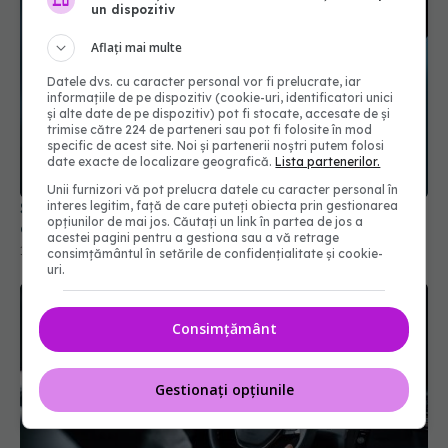
un dispozitiv
Aflați mai multe
Datele dvs. cu caracter personal vor fi prelucrate, iar
informațiile de pe dispozitiv (cookie-uri, identificatori unici
și alte date de pe dispozitiv) pot fi stocate, accesate de și
trimise către 224 de parteneri sau pot fi folosite în mod
specific de acest site. Noi și partenerii noștri putem folosi
date exacte de localizare geografică.
Lista partenerilor.
Unii furnizori vă pot prelucra datele cu caracter personal în
Siguranța pe termen lung a tratamentelor pentru
interes legitim, față de care puteți obiecta prin gestionarea
opțiunilor de mai jos. Căutați un link în partea de jos a
colon iritabil
acestei pagini pentru a gestiona sau a vă retrage
16 mai 2026, 16:00
consimțământul în setările de confidențialitate și cookie-
uri.
Consimțământ
Gestionați opțiunile