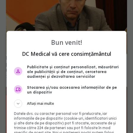
Bun venit!
DC Medical vă cere consimțământul
HEALTH ROMÂNIA II: Cristian Vlădescu, despre
politica medicamentului; „Trebuie o
Publicitate și conținut personalizat, măsurători
restructurare”
ale publicității și de conținut, cercetarea
11 oct 2019, 11:19
audienței și dezvoltarea serviciilor
Stocarea și/sau accesarea informațiilor de pe
un dispozitiv
Aflați mai multe
Datele dvs. cu caracter personal vor fi prelucrate, iar
informațiile de pe dispozitiv (cookie-uri, identificatori unici
și alte date de pe dispozitiv) pot fi stocate, accesate de și
trimise către 224 de parteneri sau pot fi folosite în mod
specific de acest site. Noi și partenerii noștri putem folosi