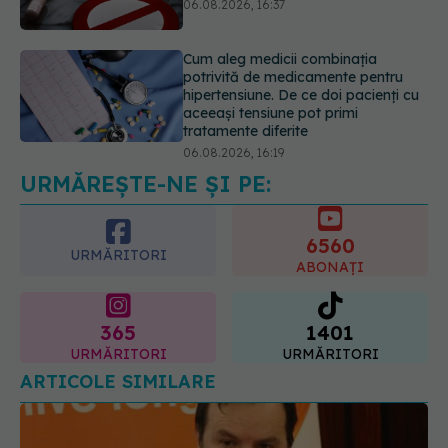
06.08.2026, 16:37
Cum aleg medicii combinația
potrivită de medicamente pentru
hipertensiune. De ce doi pacienți cu
aceeași tensiune pot primi
tratamente diferite
06.08.2026, 16:19
URMĂREȘTE-NE ȘI PE:
Mii de angajați din Sănătate ar
putea primi salarii mai mari.
Sindicatele cer schimbarea legii
6560
06.08.2026, 19:26
URMĂRITORI
ABONAȚI
365
1401
URMĂRITORI
URMĂRITORI
ARTICOLE SIMILARE