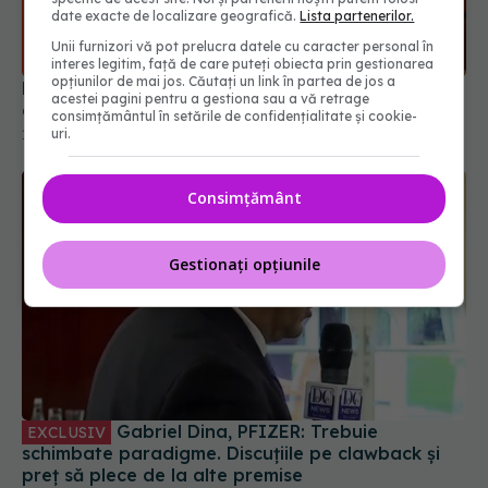
date exacte de localizare geografică.
Lista partenerilor.
Unii furnizori vă pot prelucra datele cu caracter personal în
interes legitim, față de care puteți obiecta prin gestionarea
opțiunilor de mai jos. Căutați un link în partea de jos a
Dan Zaharescu, ARPIM: Ne-am oprit la jumătatea
acestei pagini pentru a gestiona sau a vă retrage
drumului și va trebui să o luăm din nou de la zero
consimțământul în setările de confidențialitate și cookie-
uri.
11 oct 2019, 12:47
Consimțământ
Gestionați opțiunile
Gabriel Dina, PFIZER: Trebuie
EXCLUSIV
schimbate paradigme. Discuțiile pe clawback și
preț să plece de la alte premise