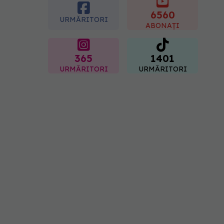
Sorin Bogdan
(SANADOR): Au metode
6560
URMĂRITORI
de prevenție
ABONAȚI
07.08.2026, 20:09
365
1401
URMĂRITORI
URMĂRITORI