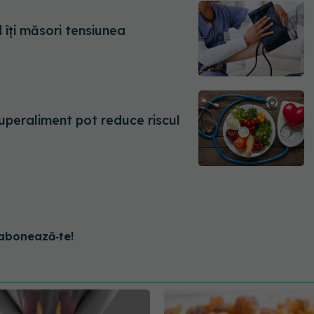
 îți măsori tensiunea
uperaliment pot reduce riscul
abonează‑te!