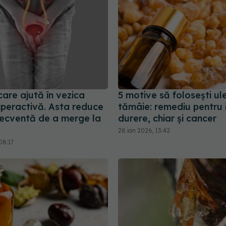
are ajută în vezica
5 motive să folosești ul
iperactivă. Asta reduce
tămâie: remediu pentru i
recventă de a merge la
durere, chiar și cancer
28 ian 2026, 13:42
08:17