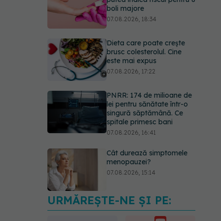
boli majore
07.08.2026, 18:34
Dieta care poate crește
brusc colesterolul. Cine
este mai expus
07.08.2026, 17:22
PNRR: 174 de milioane de
lei pentru sănătate într-o
singură săptămână. Ce
spitale primesc bani
07.08.2026, 16:41
Cât durează simptomele
menopauzei?
07.08.2026, 15:14
URMĂREȘTE-NE ȘI PE:
EXCLUSIV
Cancerele
care pot fi prevenite. Dr.