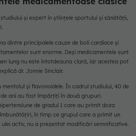
entele medicamentoase clasice
studiului și expert în științele sportului și sănătății,
i.
na dintre principalele cauze de boli cardiace și
 tratamentelor sunt enorme. Deși medicamentele sunt
rmen lung nu este întotdeauna clară, iar acestea pot
xplică dr. Jonnie Sinclair.
entolul și flavonoidele. În cadrul studiului, 40 de
 de ani au fost împărțiți în două grupuri.
hipertensiune de gradul 1 care au primit doza
 îmbunătățiri, în timp ce grupul care a primit un
lei activ, nu a prezentat modificări semnificative.