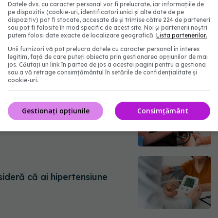
Datele dvs. cu caracter personal vor fi prelucrate, iar informațiile de
pe dispozitiv (cookie-uri, identificatori unici și alte date de pe
dispozitiv) pot fi stocate, accesate de și trimise către 224 de parteneri
sau pot fi folosite în mod specific de acest site. Noi și partenerii noștri
putem folosi date exacte de localizare geografică.
Lista partenerilor.
Unii furnizori vă pot prelucra datele cu caracter personal în interes
legitim, față de care puteți obiecta prin gestionarea opțiunilor de mai
jos. Căutați un link în partea de jos a acestei pagini pentru a gestiona
sau a vă retrage consimțământul în setările de confidențialitate și
cookie-uri.
Gestionați opțiunile
Consimțământ
rială ridicată la femei
sideră că ai hipertensiune