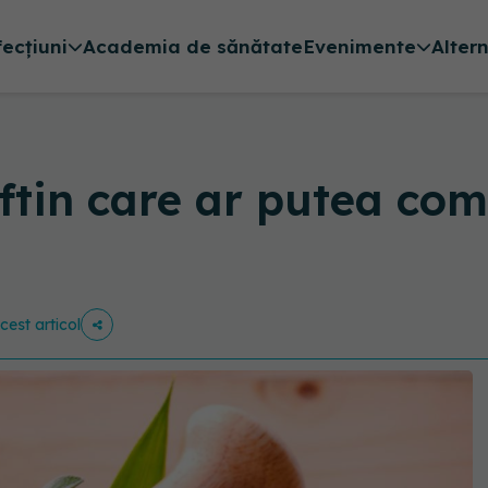
fecțiuni
Academia de sănătate
Evenimente
Alter
ftin care ar putea co
cest articol