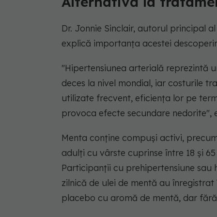
Alternativă la tratam
Dr. Jonnie Sinclair, autorul principal al 
explică importanța acestei descoperir
"Hipertensiunea arterială reprezintă u
deces la nivel mondial, iar costurile
utilizate frecvent, eficiența lor pe te
provoca efecte secundare nedorite",
e
Menta conține compuși activi, precum m
adulți cu vârste cuprinse între 18 și 65
Participanții cu prehipertensiune sau 
zilnică de ulei de mentă au înregistrat
placebo cu aromă de mentă, dar fără u