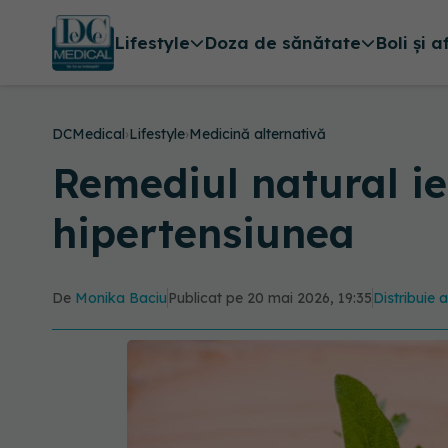
Lifestyle
Doza de sănătate
Boli și a
DCMedical
›
Lifestyle
›
Medicină alternativă
Remediul natural ie
hipertensiunea
De
Monika Baciu
Publicat pe 20 mai 2026, 19:35
Distribuie a