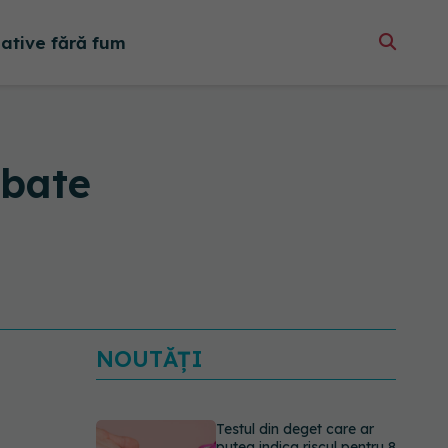
native fără fum
mbate
NOUTĂȚI
Testul din deget care ar
putea indica riscul pentru 8