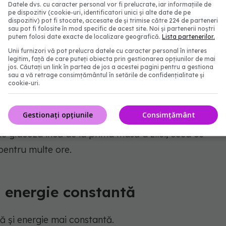
Datele dvs. cu caracter personal vor fi prelucrate, iar informațiile de
pe dispozitiv (cookie-uri, identificatori unici și alte date de pe
 produse rafinate, pâine albă, cereale cu zahăr
dispozitiv) pot fi stocate, accesate de și trimise către 224 de parteneri
sau pot fi folosite în mod specific de acest site. Noi și partenerii noștri
ște rapid și apoi scade brusc. Aceste fluctuații
putem folosi date exacte de localizare geografică.
Lista partenerilor.
 și a supraalimentării mai târziu în cursul zilei.
Unii furnizori vă pot prelucra datele cu caracter personal în interes
legitim, față de care puteți obiecta prin gestionarea opțiunilor de mai
jos. Căutați un link în partea de jos a acestei pagini pentru a gestiona
nă la Montefiore Medical Center din New York,
sau a vă retrage consimțământul în setările de confidențialitate și
cookie-uri.
ează un gel în intestin care încetinește absorbția
Gestionați opțiunile
Consimțământ
e glucoza încă de la prima masă a zilei, ceea ce
pentru multe ore.
i energie constantă
nă și energie mai constantă.