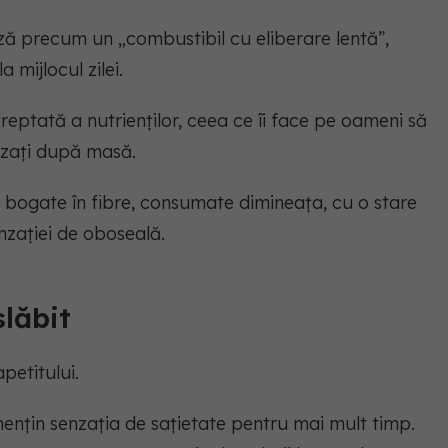
ază precum un „combustibil cu eliberare lentă”,
 mijlocul zilei.
reptată a nutrienților, ceea ce îi face pe oameni să
uizați după masă.
 bogate în fibre, consumate dimineața, cu o stare
nzației de oboseală.
slăbit
petitului.
 mențin senzația de sațietate pentru mai mult timp.