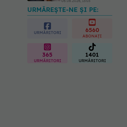
06.08.2026, 13:03
URMĂREȘTE-NE ȘI PE:
Colebil și Panzcebil,
blocate temporar în
farmacii. ANMDMR
explică de ce a luat
6560
URMĂRITORI
măsura
ABONAȚI
06.08.2026, 16:37
365
1401
URMĂRITORI
URMĂRITORI