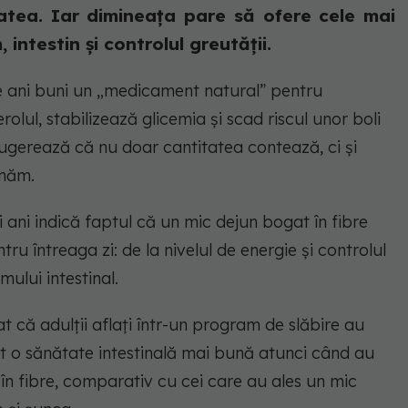
atea. Iar dimineața pare să ofere cele mai
intestin și controlul greutății.
e ani buni un „medicament natural” pentru
rolul, stabilizează glicemia și scad riscul unor boli
 sugerează că nu doar cantitatea contează, ci și
umăm.
oi ani indică faptul că un mic dejun bogat în fibre
ru întreaga zi: de la nivelul de energie și controlul
ului intestinal.
 că adulții aflați într-un program de slăbire au
ut o sănătate intestinală mai bună atunci când au
n fibre, comparativ cu cei care au ales un mic