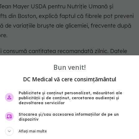
l Jean Mayer USDA pentru Nutriție Umană și
fts din Boston, explică faptul că fibrele pot preveni
 de variațiile bruște ale glicemiei, frecvente după
re.
i consumă cantitatea recomandată zilnic. Datele
ntre bărbați și 12% dintre femei ating pragul
Bun venit!
e pe zi.
DC Medical vă cere consimțământul
Publicitate și conținut personalizat, măsurători ale
le glicemia
publicității și de conținut, cercetarea audienței și
dezvoltarea serviciilor
ale fibrelor este încetinirea absorbției zahărului în
Stocarea și/sau accesarea informațiilor de pe un
dispozitiv
Aflați mai multe