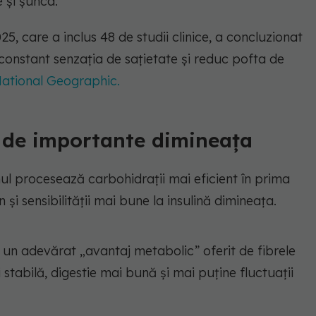
 și șunca.
25, care a inclus 48 de studii clinice, a concluzionat
 constant senzația de sațietate și reduc pofta de
ational Geographic.
t de importante dimineața
mul procesează carbohidrații mai eficient în prima
n și sensibilității mai bune la insulină dimineața.
 un adevărat „avantaj metabolic” oferit de fibrele
stabilă, digestie mai bună și mai puține fluctuații