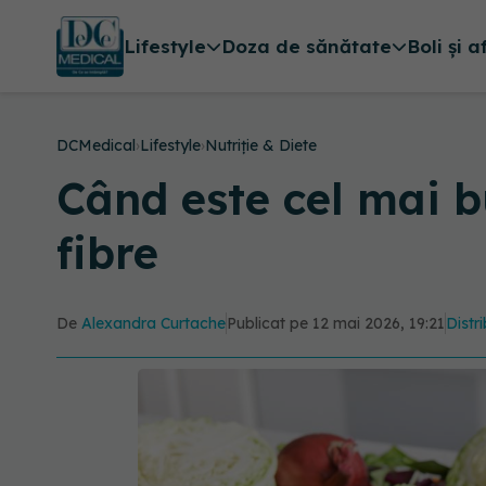
Lifestyle
Doza de sănătate
Boli și a
DCMedical
›
Lifestyle
›
Nutriție & Diete
Când este cel mai 
fibre
De
Alexandra Curtache
Publicat pe 12 mai 2026, 19:21
Distr