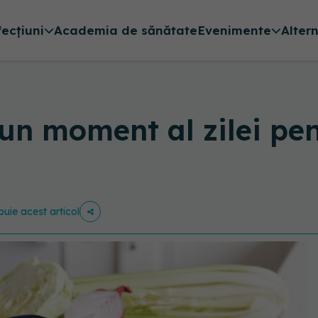
fecțiuni
Academia de sănătate
Evenimente
Alter
bun moment al zilei p
ibuie acest articol