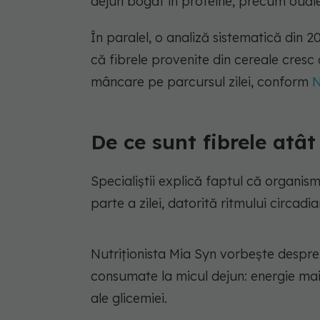
dejun bogat în proteine, precum ouăle
În paralel, o analiză sistematică din 20
că fibrele provenite din cereale cresc
mâncare pe parcursul zilei, conform
N
De ce sunt fibrele atâ
Specialiștii explică faptul că organis
parte a zilei, datorită ritmului circadia
Nutriționista Mia Syn vorbește despre
consumate la micul dejun: energie mai 
ale glicemiei.