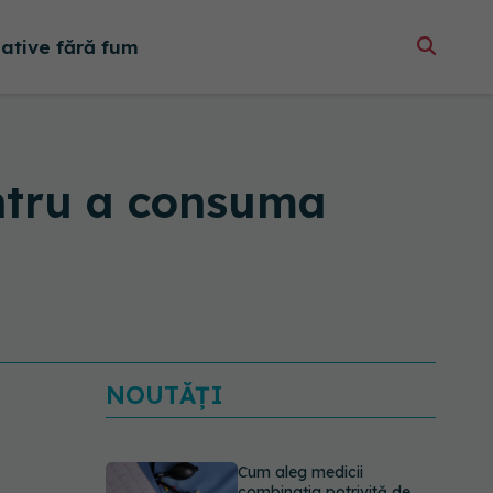
native fără fum
entru a consuma
NOUTĂȚI
Cum aleg medicii
combinația potrivită de