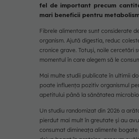
fel de important precum cantit
mari beneficii pentru metabolism, 
Fibrele alimentare sunt considerate d
organism. Ajută digestia, reduc coleste
cronice grave. Totuși, noile cercetări
momentul în care alegem să le cons
Mai multe studii publicate în ultimii d
poate influența pozitiv organismul pent
apetitului până la sănătatea microbiom
Un studiu randomizat din 2026 a arătat
pierdut mai mult în greutate și au av
consumat dimineața alimente bogate î