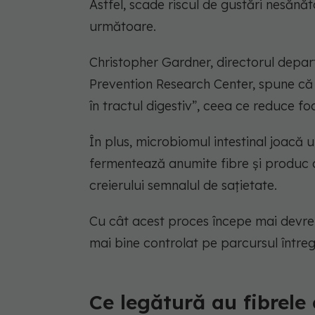
Astfel, scade riscul de gustări nesănă
următoare.
Christopher Gardner, directorul depart
Prevention Research Center, spune că 
în tractul digestiv”, ceea ce reduce f
În plus, microbiomul intestinal joacă un
fermentează anumite fibre și produc a
creierului semnalul de sațietate.
Cu cât acest proces începe mai devreme
mai bine controlat pe parcursul întregii
Ce legătură au fibrele