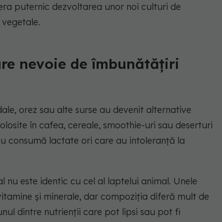
era puternic dezvoltarea unor noi culturi de
 vegetale.
are nevoie de îmbunătățiri
ale, orez sau alte surse au devenit alternative
olosite în cafea, cereale, smoothie-uri sau deserturi
nu consumă lactate ori care au intoleranță la
l nu este identic cu cel al laptelui animal. Unele
 vitamine și minerale, dar compoziția diferă mult de
nul dintre nutrienții care pot lipsi sau pot fi