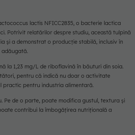
 Lactococcus lactis NFICC2835, o bacterie lactica
ici. Potrivit relatărilor despre studiu, această tulpină
a și a demonstrat o producție stabilă, inclusiv în
a adăugată.
ă la 1,23 mg/L de riboflavină în băuturi din soia.
ători, pentru că indică nu doar o activitate
al practic pentru industria alimentară.
. Pe de o parte, poate modifica gustul, textura și
 poate contribui la îmbogățirea nutrițională a