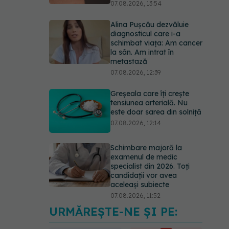
07.08.2026, 13:54
Alina Pușcău dezvăluie
diagnosticul care i-a
schimbat viața: Am cancer
la sân. Am intrat în
metastază
07.08.2026, 12:39
Greșeala care îți crește
tensiunea arterială. Nu
este doar sarea din solniță
07.08.2026, 12:14
Schimbare majoră la
examenul de medic
specialist din 2026. Toți
candidații vor avea
aceleași subiecte
07.08.2026, 11:52
URMĂREȘTE-NE ȘI PE:
Cât durează simptomele
menopauzei?