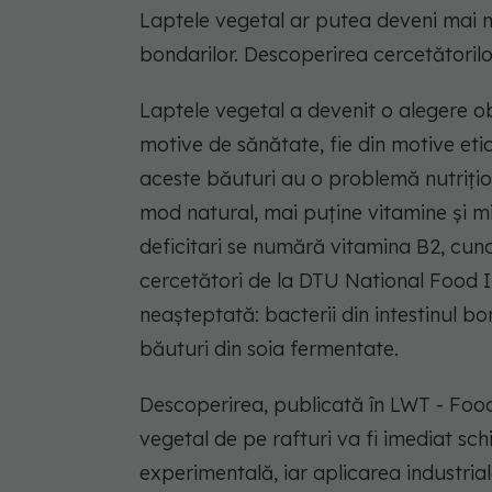
Laptele vegetal ar putea deveni mai nut
bondarilor. Descoperirea cercetătoril
Laptele vegetal a devenit o alegere ob
motive de sănătate, fie din motive eti
aceste băuturi au o problemă nutrițio
mod natural, mai puține vitamine și mi
deficitari se numără vitamina B2, cun
cercetători de la DTU National Food I
neașteptată: bacterii din intestinul b
băuturi din soia fermentate.
Descoperirea, publicată în LWT - Foo
vegetal de pe rafturi va fi imediat sc
experimentală, iar aplicarea industria