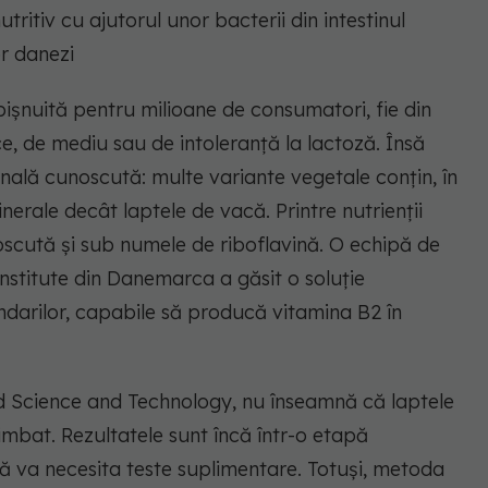
ritiv cu ajutorul unor bacterii din intestinul
or danezi
ișnuită pentru milioane de consumatori, fie din
ce, de mediu sau de intoleranță la lactoză. Însă
nală cunoscută: multe variante vegetale conțin, în
nerale decât laptele de vacă. Printre nutrienții
oscută și sub numele de riboflavină. O echipă de
nstitute din Danemarca a găsit o soluție
ondarilor, capabile să producă vitamina B2 în
d Science and Technology, nu înseamnă că laptele
himbat. Rezultatele sunt încă într-o etapă
lă va necesita teste suplimentare. Totuși, metoda