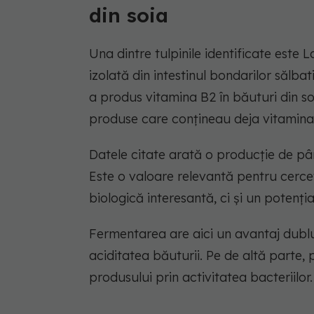
din soia
Una dintre tulpinile identificate este
izolată din intestinul bondarilor sălbat
a produs vitamina B2 în băuturi din soi
produse care conțineau deja vitamin
Datele citate arată o producție de pân
Este o valoare relevantă pentru cercet
biologică interesantă, ci și un potenți
Fermentarea are aici un avantaj dublu
aciditatea băuturii. Pe de altă parte,
produsului prin activitatea bacteriilor.