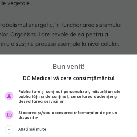
ile vegetale.
tabolismul energetic, în funcționarea sistemului
lelor. Organismul are nevoie de ea pentru a
tru a susține procese esențiale la nivel celular.
ceastă problemă: cum ar putea fi îmbunătățite
Bun venit!
pindă doar de adaosuri sintetice de vitamine?
DC Medical vă cere consimțământul
din bondari
Publicitate și conținut personalizat, măsurători ale
publicității și de conținut, cercetarea audienței și
dezvoltarea serviciilor
nuită, dar are o logică biologică. Bondarii trăiesc
Stocarea și/sau accesarea informațiilor de pe un
dispozitiv
c cu nectar și polen, iar intestinul lor găzduiește
Aflați mai multe
origine vegetală.