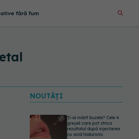
native fără fum
etal
NOUTĂȚI
Ți-ai mărit buzele? Cele 4
greșeli care pot strica
rezultatul după injectarea
cu acid hialuronic