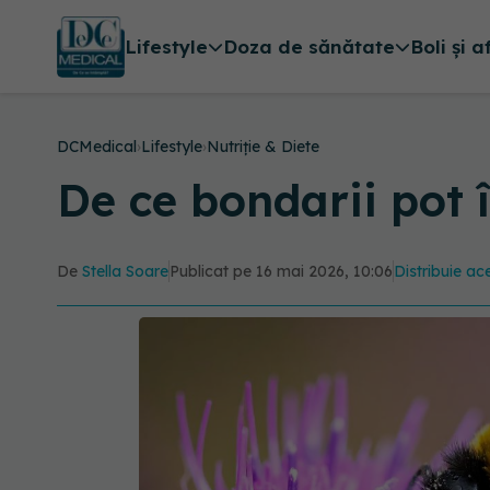
Lifestyle
Doza de sănătate
Boli și a
DCMedical
›
Lifestyle
›
Nutriție & Diete
De ce bondarii pot 
De
Stella Soare
Publicat pe 16 mai 2026, 10:06
Distribuie ace