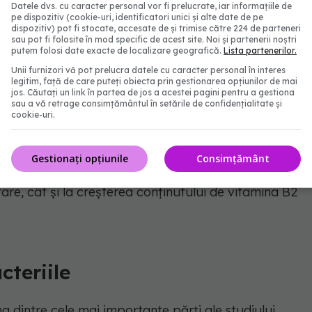
Datele dvs. cu caracter personal vor fi prelucrate, iar informațiile de
pe dispozitiv (cookie-uri, identificatori unici și alte date de pe
ru cercetători. Dacă bacteriile din microbiomul
dispozitiv) pot fi stocate, accesate de și trimise către 224 de parteneri
în contact cu substanțe vegetale, unele dintre ele ar
sau pot fi folosite în mod specific de acest site. Noi și partenerii noștri
putem folosi date exacte de localizare geografică.
Lista partenerilor.
ea băuturilor pe bază de plante.
Unii furnizori vă pot prelucra datele cu caracter personal în interes
legitim, față de care puteți obiecta prin gestionarea opțiunilor de mai
jos. Căutați un link în partea de jos a acestei pagini pentru a gestiona
sau a vă retrage consimțământul în setările de confidențialitate și
cookie-uri.
r al studiului, a explicat că bondarii au fost un
că intestinul lor conține microorganisme adaptate
Gestionați opțiunile
Consimțământ
chipa a identificat o bacterie promițătoare,
are, cât și la creșterea conținutului de vitamina B2
cteriile
a dintre cele mai importante părți ale studiului.