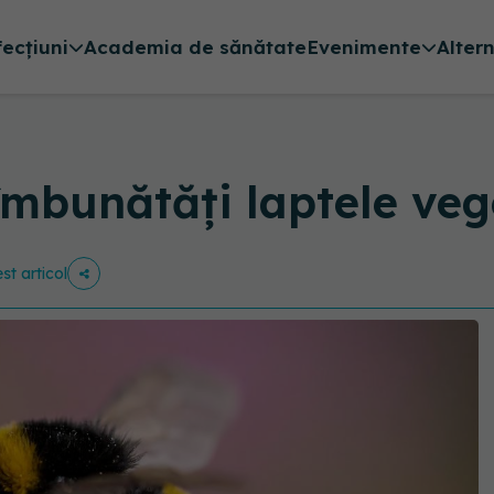
fecțiuni
Academia de sănătate
Evenimente
Alter
îmbunătăți laptele veg
st articol