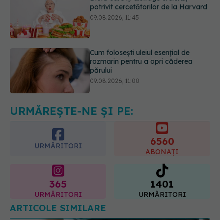
Cum folosești uleiul esențial de
rozmarin pentru a opri căderea
părului
09.08.2026, 11:00
Ce este testul TORCH și cine trebuie
să-l facă. Ce înseamnă un rezultat
pozitiv
09.08.2026, 13:00
URMĂREȘTE-NE ȘI PE:
6560
URMĂRITORI
ABONAȚI
365
1401
URMĂRITORI
URMĂRITORI
ARTICOLE SIMILARE