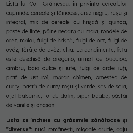
Lista lui Cori Grămescu, în privința cerealelor
cuprinde: cereale și făinoase, orez negru, roșu și
integral, mix de cereale cu hrișcă și quinoa,
paste de linte, pâine neagră cu maia, rondele de
orez, mălai, fulgi de hrișcă, fulgi de orz, fulgi de
ovăz, tărâțe de ovăz, chia. La condimente, lista
este deschisă de oregano, urmat de bucuioc,
cimbru, boia dulce și iute, fulgi de ardei iuți,
praf de usturoi, mărar, chimen, amestec de
curry, pastă de curry roșu și verde, sos de soia,
oțet balsamic, foi de dafin, piper boabe, păstăi
de vanilie și anason.
Lista se încheie cu grăsimile sănătoase și
”diverse”
: nuci românești, migdale crude, caju