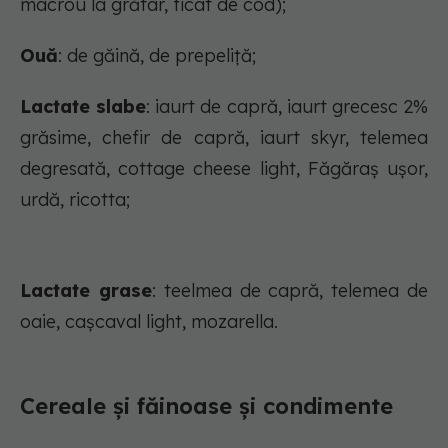
macrou la grătar, ficat de cod);
Ouă
: de găină, de prepeliță;
Lactate slabe
: iaurt de capră, iaurt grecesc 2%
grăsime, chefir de capră, iaurt skyr, telemea
degresată, cottage cheese light, Făgăraș ușor,
urdă, ricotta;
Lactate grase
: teelmea de capră, telemea de
oaie, cașcaval light, mozarella.
Cereale și făinoase și condimente