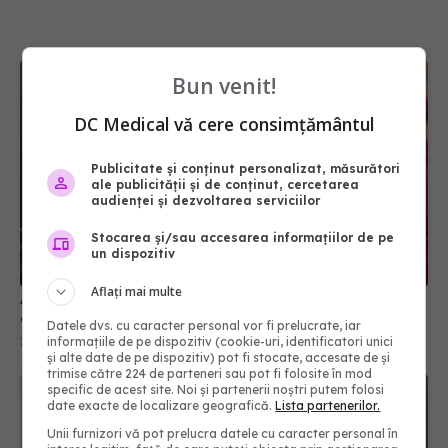
Bun venit!
DC Medical vă cere consimțământul
Publicitate și conținut personalizat, măsurători
ale publicității și de conținut, cercetarea
audienței și dezvoltarea serviciilor
Stocarea și/sau accesarea informațiilor de pe
un dispozitiv
Aflați mai multe
Alcoolul după 40–50 de ani: ce se schimbă în
organism și ce riscuri apar
Datele dvs. cu caracter personal vor fi prelucrate, iar
21 dec 2025, 17:35
informațiile de pe dispozitiv (cookie-uri, identificatori unici
și alte date de pe dispozitiv) pot fi stocate, accesate de și
trimise către 224 de parteneri sau pot fi folosite în mod
specific de acest site. Noi și partenerii noștri putem folosi
date exacte de localizare geografică.
Lista partenerilor.
Unii furnizori vă pot prelucra datele cu caracter personal în