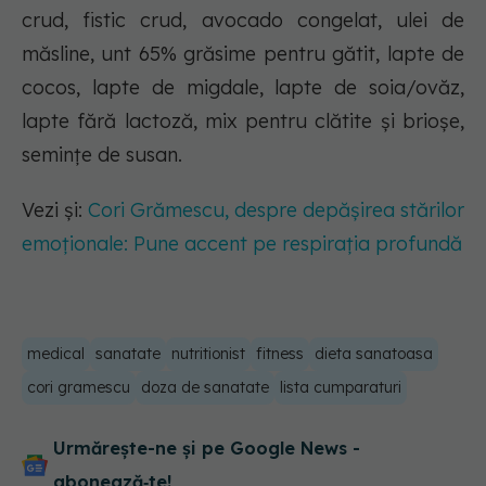
crud, fistic crud, avocado congelat, ulei de
măsline, unt 65% grăsime pentru gătit, lapte de
cocos, lapte de migdale, lapte de soia/ovăz,
lapte fără lactoză, mix pentru clătite și brioșe,
semințe de susan.
Vezi și:
Cori Grămescu, despre depășirea stărilor
emoționale: Pune accent pe respirația profundă
medical
sanatate
nutritionist
fitness
dieta sanatoasa
cori gramescu
doza de sanatate
lista cumparaturi
Urmărește-ne și pe Google News -
abonează‑te!