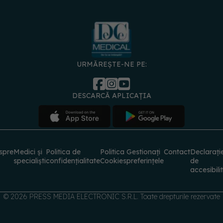
URMĂREȘTE-NE PE:
DESCARCĂ APLICAȚIA
spre
Medici și
Politica de
Politica
Gestionați
Contact
Declarați
specialiști
confidențialitate
Cookies
preferințele
de
accesibili
© 2026 PRESS MEDIA ELECTRONIC S.R.L. Toate drepturile rezervate