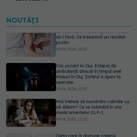
NOUTĂȚI
Caz șocant la Cluj. Echipaj de
ambulanță atacat în timpul unei
misiuni în Cluj. Șoferul a ajuns la
operație.
09.08.2026, 12:55
Mai trebuie să numărăm caloriile ca
să slăbim? Ce se schimbă în era
medicamentelor GLP-1
09.08.2026, 12:00
Dieta care îți distruge creierul,
potrivit cercetătorilor de la Harvard
09.08.2026, 11:45