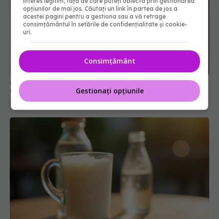
interes legitim, față de care puteți obiecta prin gestionarea
opțiunilor de mai jos. Căutați un link în partea de jos a
acestei pagini pentru a gestiona sau a vă retrage
consimțământul în setările de confidențialitate și cookie-
uri.
Consimțământ
Alimentele pe bază de insecte, studiate. Cât de
sănătoase sunt, de fapt
Gestionați opțiunile
25 apr 2025, 14:50