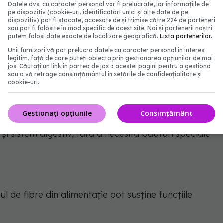
Datele dvs. cu caracter personal vor fi prelucrate, iar informațiile de
pe dispozitiv (cookie-uri, identificatori unici și alte date de pe
dispozitiv) pot fi stocate, accesate de și trimise către 224 de parteneri
sau pot fi folosite în mod specific de acest site. Noi și partenerii noștri
 cu reglarea glicemiei, dar rezultatele variază în
putem folosi date exacte de localizare geografică.
Lista partenerilor.
Unii furnizori vă pot prelucra datele cu caracter personal în interes
legitim, față de care puteți obiecta prin gestionarea opțiunilor de mai
jos. Căutați un link în partea de jos a acestei pagini pentru a gestiona
sau a vă retrage consimțământul în setările de confidențialitate și
cookie-uri.
alitatea biologică
Gestionați opțiunile
Consimțământ
nțifică strictă în nutriție. Corpul uman elimină
i și sistem digestiv, fără a necesita băuturi speciale
l de fibre din alimentație pot susține funcțiile