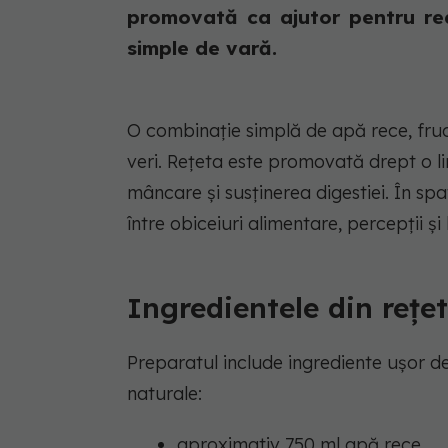
promovată ca ajutor pentru re
simple de vară.
O combinație simplă de apă rece, fruc
veri. Rețeta este promovată drept o l
mâncare și susținerea digestiei. În sp
între obiceiuri alimentare, percepții și 
Ingredientele din rețet
Preparatul include ingrediente ușor de 
naturale:
aproximativ 750 ml apă rece