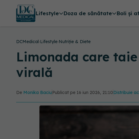
Lifestyle
Doza de sănătate
Boli și a
DCMedical
›
Lifestyle
›
Nutriție & Diete
Limonada care taie 
virală
De
Monika Baciu
Publicat pe 16 iun 2026, 21:10
Distribuie ac