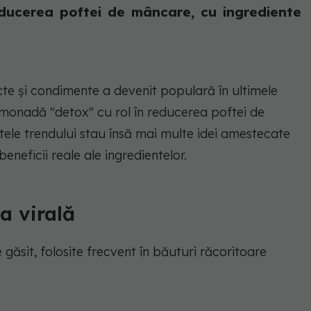
ducerea poftei de mâncare, cu ingrediente
te și condimente a devenit populară în ultimele
imonadă "detox" cu rol în reducerea poftei de
atele trendului stau însă mai multe idei amestecate
beneficii reale ale ingredientelor.
a virală
găsit, folosite frecvent în băuturi răcoritoare