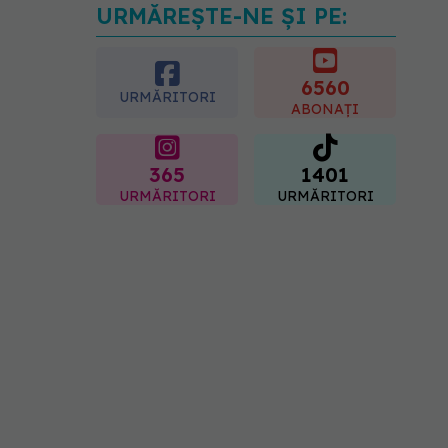
URMĂREȘTE-NE ȘI PE:
Cât durează simptomele
menopauzei?
07.08.2026, 15:14
6560
URMĂRITORI
ABONAȚI
365
1401
URMĂRITORI
URMĂRITORI