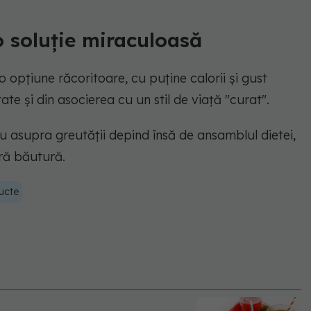
 soluție miraculoasă
opțiune răcoritoare, cu puține calorii și gust
tate și din asocierea cu un stil de viață "curat".
 asupra greutății depind însă de ansamblul dietei,
ură băutură.
ructe