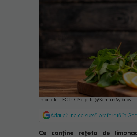
limonada - FOTO: Magnific@KamranAydinov
Adaugă-ne ca sursă preferată în Go
Ce conține rețeta de limonad