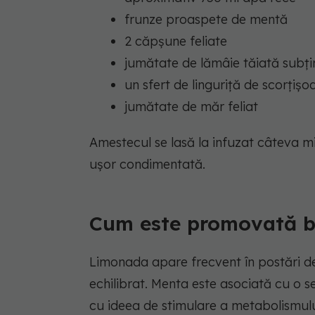
frunze proaspete de mentă
2 căpșune feliate
jumătate de lămâie tăiată subți
un sfert de linguriță de scorțișo
jumătate de măr feliat
Amestecul se lasă la infuzat câteva 
ușor condimentată.
Cum este promovată bă
Limonada apare frecvent în postări desp
echilibrat. Menta este asociată cu o s
cu ideea de stimulare a metabolismulu