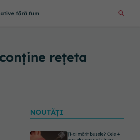
native fără fum
conține rețeta
NOUTĂȚI
Ți-ai mărit buzele? Cele 4
greșeli care pot strica