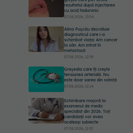
rezultatul după injectarea
cu acid hialuronic
07.08.2026, 13:54
Alina Pușcău dezvăluie
diagnosticul care i-a
schimbat viața: Am cancer
la sân. Am intrat în
metastază
07.08.2026, 12:39
Greșeala care îți crește
tensiunea arterială. Nu
este doar sarea din solniță
07.08.2026, 12:14
Schimbare majoră la
examenul de medic
specialist din 2026. Toți
candidații vor avea
aceleași subiecte
07.08.2026, 11:52