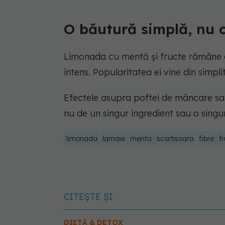
O băutură simplă, nu o
Limonada cu mentă și fructe rămâne o 
intens. Popularitatea ei vine din simpli
Efectele asupra poftei de mâncare sau
nu de un singur ingredient sau o sing
limonada
lamaie
menta
scortisoara
fibre
f
CITEȘTE ȘI
DIETĂ & DETOX