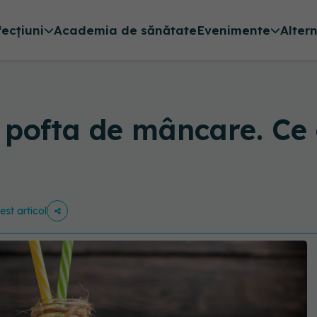
fecțiuni
Academia de sănătate
Evenimente
Alter
pofta de mâncare. Ce 
est articol