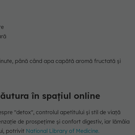
re
ară
minute, până când apa capătă aromă fructată și
utura în spațiul online
re "detox", controlul apetitului și stil de viață
enzație de prospețime și confort digestiv, iar lămâia
i, potrivit
National Library of Medicine.