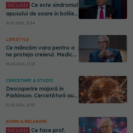
Ce este sindromul
EXCLUSIV
apusului de soare în bolile
neurodegenerative și cum
31.05.2026, 21:54
se manifestă. Explicațiile
acad. Vlad Ciurea
LIFESTYLE
Ce mâncăm vara pentru a
ne proteja creierul. Medicul
Vlad Ciurea avertizează:
30.05.2026, 17:22
Cade ca un bolovan în
stomac
CERCETARE & STUDII
Descoperire majoră în
Parkinson. Cercetătorii au
găsit "scutul" care
21.05.2026, 21:55
salvează neuronii, dar
funcționează doar la sexul
SOMN & RELAXARE
feminin
Ce face prof.
EXCLUSIV