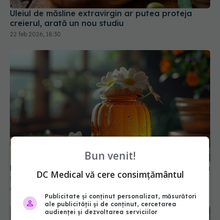
Uleiul de măsline extravirgin ar putea proteja
creierul, arată un nou studiu
22 feb 2026, 18:30
Bun venit!
Mierea polifloră: beneficiile surprinzătoare pentru
DC Medical vă cere consimțământul
sănătate și energie. Cui nu îi este indicată
01 dec 2025, 11:00
Publicitate și conținut personalizat, măsurători
ale publicității și de conținut, cercetarea
audienței și dezvoltarea serviciilor