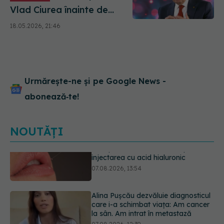
Vlad Ciurea înainte de
culcare pentru a reduce
18.05.2026, 21:46
stresul și a dormi mai bine
Urmărește-ne și pe Google News -
abonează‑te!
NOUTĂȚI
Alina Pușcău dezvăluie diagnosticul
care i-a schimbat viața: Am cancer
la sân. Am intrat în metastază
07.08.2026, 12:39
Greșeala care îți crește tensiunea