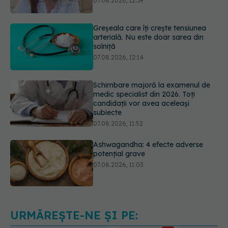
arterială. Nu este doar sarea din
solniță
07.08.2026, 12:14
Schimbare majoră la examenul de
medic specialist din 2026. Toți
candidații vor avea aceleași
subiecte
07.08.2026, 11:52
Ashwagandha: 4 efecte adverse
potențial grave
07.08.2026, 11:03
Ți-ai mărit buzele? Cele 4 greșeli
care pot strica rezultatul după
injectarea cu acid hialuronic
07.08.2026, 13:54
URMĂREȘTE-NE ȘI PE: