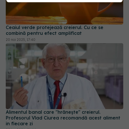
Ceaiul verde protejează creierul. Cu ce se
combină pentru efect amplificat
20 noi 2025, 17:40
Alimentul banal care "hrănește" creierul.
Profesorul Vlad Ciurea recomandă acest aliment
în fiecare zi