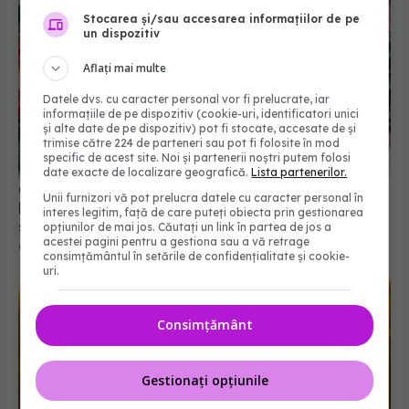
Stocarea și/sau accesarea informațiilor de pe
un dispozitiv
Aflați mai multe
Datele dvs. cu caracter personal vor fi prelucrate, iar
informațiile de pe dispozitiv (cookie-uri, identificatori unici
și alte date de pe dispozitiv) pot fi stocate, accesate de și
trimise către 224 de parteneri sau pot fi folosite în mod
specific de acest site. Noi și partenerii noștri putem folosi
date exacte de localizare geografică.
Lista partenerilor.
Carnea considerată "combustibil" pentru creier.
Unii furnizori vă pot prelucra datele cu caracter personal în
Bilic: Ajută la slăbit! Ai scăpat de gătit toată
interes legitim, față de care puteți obiecta prin gestionarea
săptămâna
opțiunilor de mai jos. Căutați un link în partea de jos a
acestei pagini pentru a gestiona sau a vă retrage
07 ian 2026, 18:37
consimțământul în setările de confidențialitate și cookie-
uri.
Consimțământ
Gestionați opțiunile