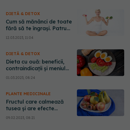
zile pe săptămână
DIETĂ & DETOX
Cum să mănânci de toate
fără să te îngrași. Patru
trucuri care activează
12.03.2023, 11:04
metabolismul
DIETĂ & DETOX
Dieta cu ouă: beneficii,
contraindicații și meniul
pentru 7 zile
01.03.2023, 08:24
PLANTE MEDICINALE
Fructul care calmează
tusea și are efecte
anticancerigene. Îl poți
09.02.2023, 08:21
face suc sau ceai și se bea
înainte de masă