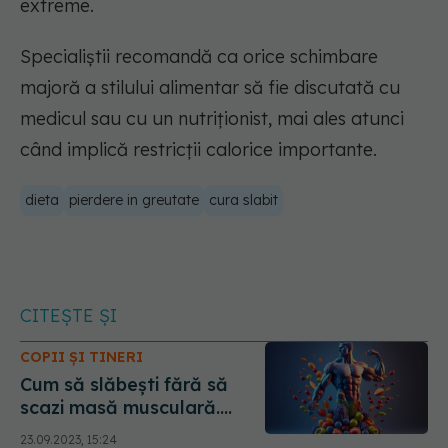
extreme.
Specialiștii recomandă ca orice schimbare
majoră a stilului alimentar să fie discutată cu
medicul sau cu un nutriționist, mai ales atunci
când implică restricții calorice importante.
dieta
pierdere in greutate
cura slabit
CITEȘTE ȘI
COPII ȘI TINERI
Cum să slăbești fără să
scazi masă musculară.
Efectul restricției calorice 3
23.09.2023, 15:24