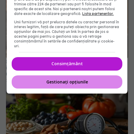
trimise către 224 de parteneri sau pot fi folosite în mod
specific de acest site. Noi și partenerii noștri putem folosi
date exacte de localizare geografică.
Lista partenerilor.
Unii furnizori vă pot prelucra datele cu caracter personal în
interes legitim, față de care puteți obiecta prin gestionarea
opțiunilor de mai jos. Căutați un link în partea de jos a
acestei pagini pentru a gestiona sau a vă retrage
consimțământul în setările de confidențialitate și cookie-
uri.
Seu de vită, „grăsimea-minune” care a împărțit
Consimțământ
internetul în două tabere: trend alimentar sau
risc pentru inimă și piele?
29 iun 2026, 11:14
Gestionați opțiunile