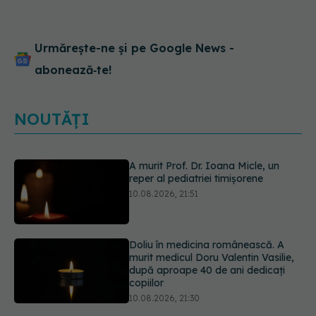
Urmărește-ne și pe Google News -
abonează‑te!
NOUTĂȚI
Doliu în medicina românească. A
murit medicul Doru Valentin Vasilie,
după aproape 40 de ani dedicați
copiilor
10.08.2026, 21:30
Cafeaua rece pe care o poți face
acasă: are doar 84 de calorii și se
prepară în câteva minute
10.08.2026, 20:51