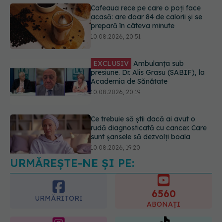
EXCLUSIV
Ambulanța sub
presiune. Dr. Alis Grasu (SABIF), la
Academia de Sănătate
10.08.2026, 20:19
Ce trebuie să știi dacă ai avut o
rudă diagnosticată cu cancer. Care
sunt șansele să dezvolți boala
10.08.2026, 19:20
A murit Prof. Dr. Ioana Micle, un
reper al pediatriei timișorene
10.08.2026, 21:51
URMĂREȘTE-NE ȘI PE:
6560
URMĂRITORI
ABONAȚI