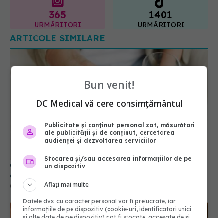
365
1401
URMĂRITORI
URMĂRITORI
ARTICOLE SIMILARE
Bun venit!
DC Medical vă cere consimțământul
Publicitate și conținut personalizat, măsurători
ale publicității și de conținut, cercetarea
audienței și dezvoltarea serviciilor
Stocarea și/sau accesarea informațiilor de pe
Coama leului, noua vedetă printre suplimente. La
un dispozitiv
ce folosește?
Aflați mai multe
08 iul 2026, 22:31
Datele dvs. cu caracter personal vor fi prelucrate, iar
informațiile de pe dispozitiv (cookie-uri, identificatori unici
și alte date de pe dispozitiv) pot fi stocate, accesate de și