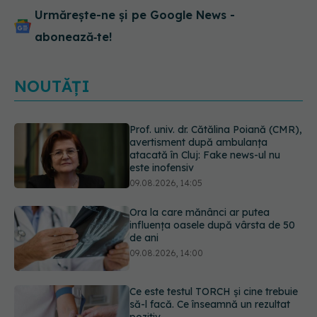
Urmărește-ne și pe Google News -
abonează‑te!
NOUTĂȚI
Ora la care mănânci ar putea
influența oasele după vârsta de 50
de ani
09.08.2026, 14:00
Ce este testul TORCH și cine trebuie
să-l facă. Ce înseamnă un rezultat
pozitiv
09.08.2026, 13:00
Caz șocant la Cluj. Echipaj de
ambulanță atacat în timpul unei