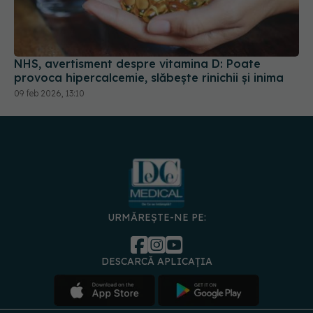
NHS, avertisment despre vitamina D: Poate
provoca hipercalcemie, slăbește rinichii și inima
09 feb 2026, 13:10
URMĂREȘTE-NE PE:
DESCARCĂ APLICAȚIA
spre
Medici și
Politica de
Politica
Gestionați
Contact
Declarați
specialiști
confidențialitate
Cookies
preferințele
de
accesibili