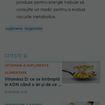
produse pentru energie trebuie să
consulte un medic pentru a evalua
riscurile metabolice.
suplimente
longevitate
CITEȘTE ȘI
VITAMINE & SUPLIMENTE
ALIMENTARE
Vitamina D: ce se întâmplă
în ADN când o iei și de ce e
mai puternică decât s-a
12.09.2025, 14:29
crezut vreodată