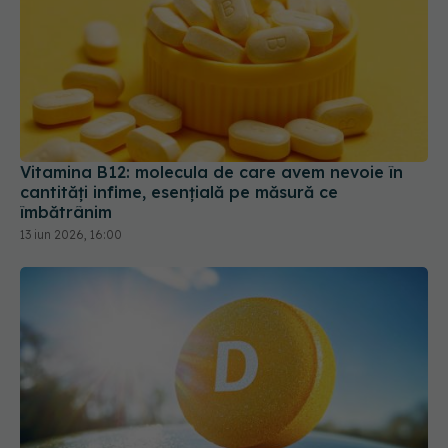
Vitamina B12: molecula de care avem nevoie în
cantități infime, esențială pe măsură ce
îmbătrânim
13 iun 2026, 16:00
Deficitul de vitamina D: Simptome ascunse,
analize corecte