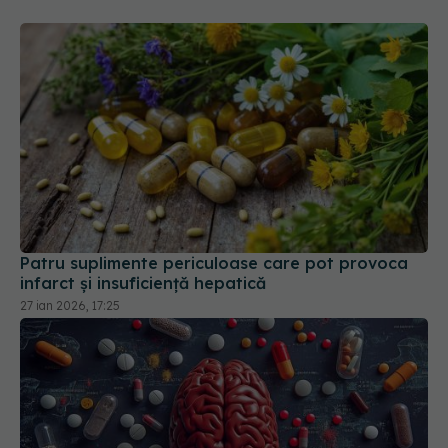
Patru suplimente periculoase care pot provoca
infarct și insuficiență hepatică
27 ian 2026, 17:25