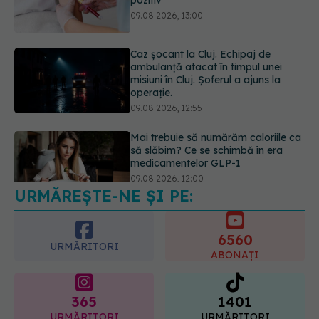
misiuni în Cluj. Șoferul a ajuns la
operație.
09.08.2026, 12:55
Mai trebuie să numărăm caloriile ca
să slăbim? Ce se schimbă în era
medicamentelor GLP-1
09.08.2026, 12:00
URMĂREȘTE-NE ȘI PE:
Prof. univ. dr. Cătălina Poiană (CMR),
avertisment după ambulanța
atacată în Cluj: Fake news-ul nu
6560
este inofensiv
URMĂRITORI
ABONAȚI
09.08.2026, 14:05
365
1401
URMĂRITORI
URMĂRITORI
ARTICOLE SIMILARE