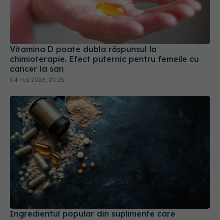
Vitamina D poate dubla răspunsul la
chimioterapie. Efect puternic pentru femeile cu
cancer la sân
04 mai 2026, 20:25
Ingredientul popular din suplimente care
scurtează viața. De ce nivelurile excesive de
aminoacizi pot fi riscante
14 mai 2026, 09:52