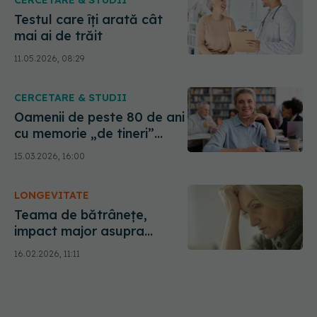
CERCETARE & STUDII
Testul care îți arată cât
mai ai de trăit
11.05.2026, 08:29
CERCETARE & STUDII
Oamenii de peste 80 de ani
cu memorie „de tineri”
ascund un secret în creier
15.03.2026, 16:00
LONGEVITATE
Teama de bătrânețe,
impact major asupra
corpului
16.02.2026, 11:11