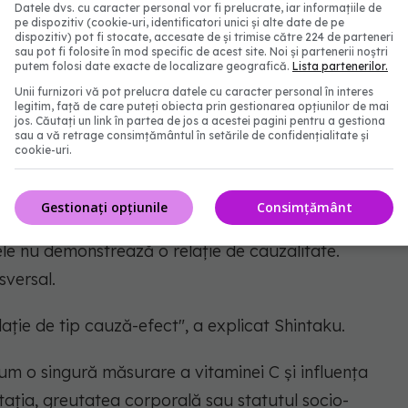
Datele dvs. cu caracter personal vor fi prelucrate, iar informațiile de
pe dispozitiv (cookie-uri, identificatori unici și alte date de pe
ținerea unor niveluri optime de vitamina C printr-o
dispozitiv) pot fi stocate, accesate de și trimise către 224 de parteneri
sau pot fi folosite în mod specific de acest site. Noi și partenerii noștri
cte de pădure, roșii și legume verzi, poate
putem folosi date exacte de localizare geografică.
Lista partenerilor.
Unii furnizori vă pot prelucra datele cu caracter personal în interes
entă de a susține sănătatea creierului odată cu
legitim, față de care puteți obiecta prin gestionarea opțiunilor de mai
aku.
jos. Căutați un link în partea de jos a acestei pagini pentru a gestiona
sau a vă retrage consimțământul în setările de confidențialitate și
cookie-uri.
Gestionați opțiunile
Consimțământ
ele nu demonstrează o relație de cauzalitate.
sversal.
ație de tip cauză-efect",
a explicat Shintaku.
cum o singură măsurare a vitaminei C și influența
tația, greutatea corporală sau statutul socio-