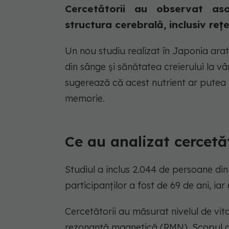
Cercetătorii au observat asoc
structura cerebrală, inclusiv reț
Un nou studiu realizat în Japonia arată
din sânge și sănătatea creierului la vâ
sugerează că acest nutrient ar putea i
memorie.
Ce au analizat cercetă
Studiul a inclus 2.044 de persoane din
participanților a fost de 69 de ani, iar
Cercetătorii au măsurat nivelul de vita
rezonanță magnetică (RMN). Scopul a 