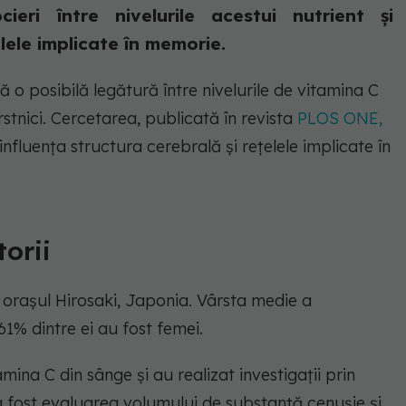
ieri între nivelurile acestui nutrient și
elele implicate în memorie.
 o posibilă legătură între nivelurile de vitamina C
rstnici. Cercetarea, publicată în revista
PLOS ONE,
nfluența structura cerebrală și rețelele implicate în
torii
 orașul Hirosaki, Japonia. Vârsta medie a
 61% dintre ei au fost femei.
mina C din sânge și au realizat investigații prin
fost evaluarea volumului de substanță cenușie și