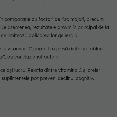
n comparație cu factori de risc majori, precum
De asemenea, rezultatele provin în principal de la
ce limitează aplicarea lor generală.
ul vitaminei C poate fi o piesă dintr-un tablou
i",
au concluzionat autorii.
același lucru. Relația dintre vitamina C și creier
 suplimentele pot preveni declinul cognitiv.