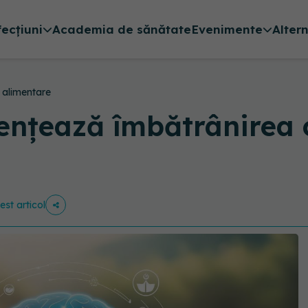
fecțiuni
Academia de sănătate
Evenimente
Alter
 alimentare
ențează îmbătrânirea c
est articol