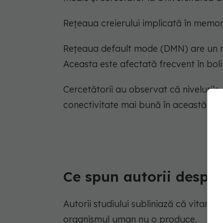
Rețeaua creierului implicată în memor
Rețeaua default mode (DMN) are un ro
Aceasta este afectată frecvent în boli
Cercetătorii au observat că nivelurile
conectivitate mai bună în această reț
Ce spun autorii despre 
Autorii studiului subliniază că vitami
organismul uman nu o produce.