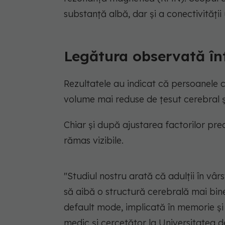
substanță albă, dar și a conectivității
Legătura observată înt
Rezultatele au indicat că persoanele 
volume mai reduse de țesut cerebral ș
Chiar și după ajustarea factorilor pre
rămas vizibile.
"Studiul nostru arată că adulții în vâr
să aibă o structură cerebrală mai bin
default mode, implicată în memorie și 
medic și cercetător la Universitatea d