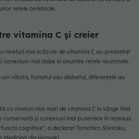
 unor rețele cerebrale.
re vitamina C și creier
cu niveluri mai scăzute de vitamina C au prezentat
i conexiuni mai slabe în anumite rețele neuronale.
cum vârsta, fumatul sau diabetul, diferențele au
stă cu niveluri mai mari de vitamina C în sânge tind
e conservată și conexiuni mai puternice în rețeaua
funcții cognitive",
a declarat Tomohiro Shintaku,
e Medicină din Hirosaki.