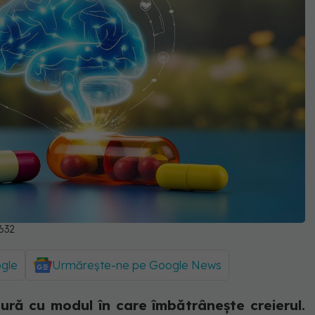
632
ogle
Urmărește-ne pe Google News
ră cu modul în care îmbătrânește creierul.