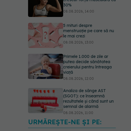
30%
08.08.2026, 14:00
5 mituri despre
menstruație pe care să nu
le mai crezi
08.08.2026, 13:00
Primele 1.000 de zile ar
putea decide sănătatea
creierului pentru întreaga
viață
08.08.2026, 12:00
Analiza de sânge AST
(SGOT): ce înseamnă
rezultatele și când sunt un
semnal de alarmă
08.08.2026, 11:00
URMĂREȘTE-NE ȘI PE:
Diagnosticele de autism la
fete au crescut după