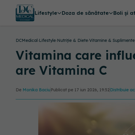
Lifestyle
Doza de sănătate
Boli și a
DCMedical
›
Lifestyle
›
Nutriție & Diete
›
Vitamine & Suplimente
Vitamina care influ
are Vitamina C
De
Monika Baciu
Publicat pe 17 iun 2026, 19:52
Distribuie ac