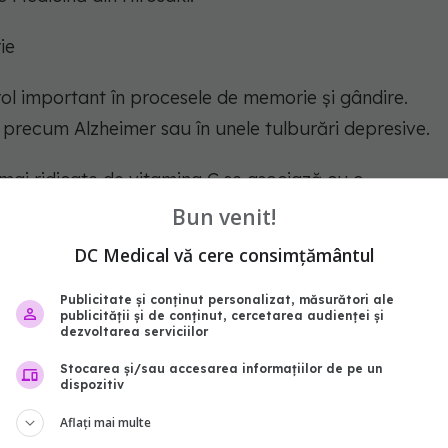
ie
l important în procesele de memorie și gândire.
 precum Alzheimer sau în unele tulburări depresive.
 mai ridicate de vitamina C se asociază cu o
ea.
Bun venit!
DC Medical vă cere consimțământul
Publicitate și conținut personalizat, măsurători ale
publicității și de conținut, cercetarea audienței și
dezvoltarea serviciilor
dietă și rezultate
Stocarea și/sau accesarea informațiilor de pe un
dispozitiv
na C trebuie obținută din alimentație, deoarece
Aflați mai multe