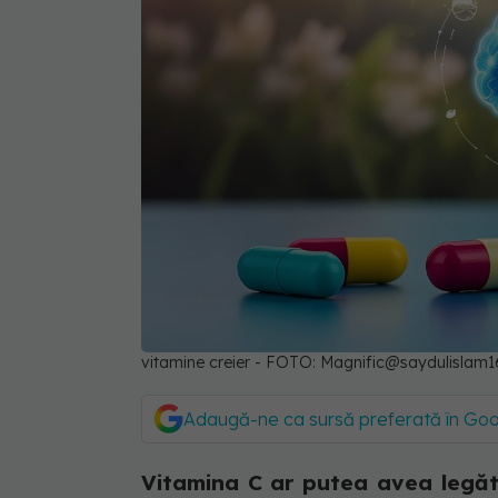
vitamine creier - FOTO: Magnific@saydulislam1
Adaugă-ne ca sursă preferată în Go
Vitamina C ar putea avea legătu