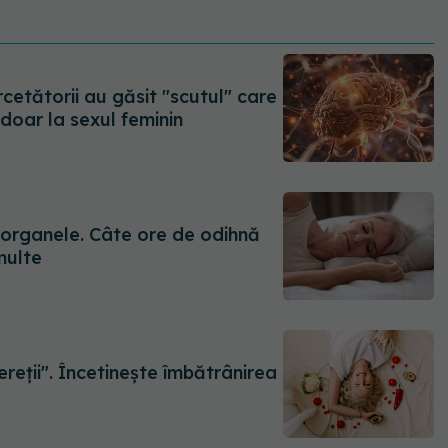
cetătorii au găsit "scutul" care
doar la sexul feminin
organele. Câte ore de odihnă
multe
reții". Încetinește îmbătrânirea