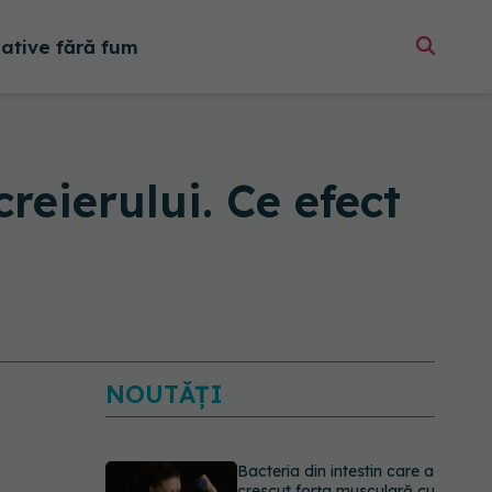
native fără fum
reierului. Ce efect
NOUTĂȚI
Bacteria din intestin care a
crescut forța musculară cu