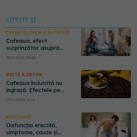
CITEȘTE ȘI
DIABETOLOGIE & NUTRIȚIE
Cafeaua, efect
surprinzător asupra
diabetului. Ce se întâmplă
30.11.2022, 23:48
dacă beți mai mult de 3 trei
cești pe zi
DIETĂ & DETOX
Cafeaua îndulcită nu
îngrașă. Efectele pe
termen lung ale zahărului în
09.10.2023, 12:10
cafea
AFECȚIUNI
Disfuncția erectilă,
simptome, cauze și