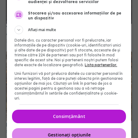
audienței și dezvoltarea serviciilor
Stocarea și/sau accesarea informațiilor de pe
un dispozitiv
Vin, bere sau tărie? Decizia care îți influențează
Aflați mai multe
direct longevitatea
Datele dvs. cu caracter personal vor fi prelucrate, iar
22 mai 2026, 16:39
informațiile de pe dispozitiv (cookie-uri, identificatori unici
și alte date de pe dispozitiv) pot fi stocate, accesate de și
trimise către 224 de parteneri sau pot fi folosite în mod
specific de acest site. Noi și partenerii noștri putem folosi
date exacte de localizare geografică.
Lista partenerilor.
Unii furnizori vă pot prelucra datele cu caracter personal în
interes legitim, față de care puteți obiecta prin gestionarea
opțiunilor de mai jos. Căutați un link în partea de jos a
acestei pagini pentru a gestiona sau a vă retrage
consimțământul în setările de confidențialitate și cookie-
uri.
Consimțământ
De ce trăim mai mult, dar nu mai bine? Anii în plus
sunt petrecuți cu boli și dizabilități
Gestionați opțiunile
22 iul 2026, 15:55