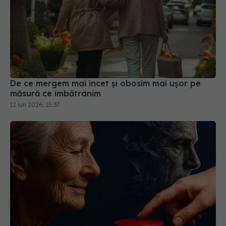
De ce mergem mai încet și obosim mai ușor pe
măsură ce îmbătrânim
12 iun 2026, 15:37