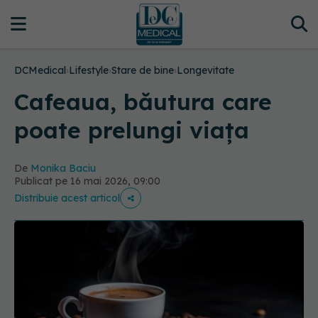
DCMedical
›
Lifestyle
›
Stare de bine
›
Longevitate
Cafeaua, băutura care
poate prelungi viața
De
Monika Baciu
Publicat pe 16 mai 2026, 09:00
Distribuie acest articol