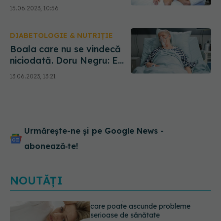
tratament. Ce boli pot
15.06.2023, 10:56
provoca impotență
DIABETOLOGIE & NUTRIȚIE
Boala care nu se vindecă
niciodată. Doru Negru: E
îngrozitoare. Sunt ticălos,
13.06.2023, 13:21
sunt rău. La canal nu au
luat niciun fel de
medicamente
Urmărește-ne și pe Google News -
abonează‑te!
NOUTĂȚI
Ce poți mânca și ce trebuie să eviți