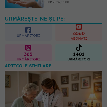
care poate ascunde probleme
serioase de sănătate
08.08.2026, 20:00
URMĂREȘTE-NE ȘI PE:
6560
URMĂRITORI
ABONAȚI
365
1401
URMĂRITORI
URMĂRITORI
ARTICOLE SIMILARE