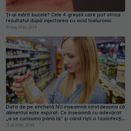
Data de pe etichetă NU înseamnă întotdeauna că
alimentul este expirat. Ce înseamnă cu adevărat
„a se consuma până la” și când riști o toxiinfecție
alimentară
21 iul 2026, 21:48