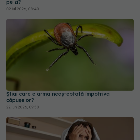
Știai care e arma neașteptată împotriva
căpușelor?
22 iun 2026, 09:50