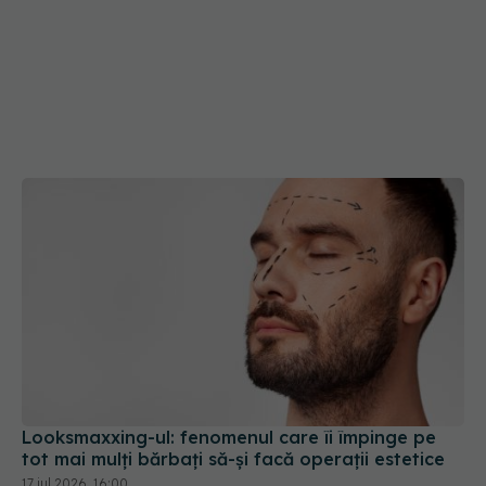
Looksmaxxing-ul: fenomenul care îi împinge pe
tot mai mulți bărbați să-și facă operații estetice
17 iul 2026, 16:00