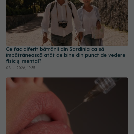
Ce fac diferit bătrânii din Sardinia ca să
îmbătrânească atât de bine din punct de vedere
fizic și mental?
08 iul 2026, 19:35
Ți-ai mărit buzele? Cele 4 greșeli care pot strica
rezultatul după injectarea cu acid hialuronic
07 aug 2026, 13:54