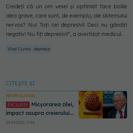
Credeți că un om vesel și optimist face bolile
alea grave, care sunt, de exemplu, ale sistemului
nervos? Nu! Toți cei depresivi! Deci nu gândiți
negativ! Nu fiți depresivi!", a avertizat medicul.
Vlad Ciurea
depresie
CITEȘTE ȘI
NEUROLOGIE
Micșorarea zilei,
EXCLUSIV
impact asupra creierului.
Vlad Ciurea: Trebuie să
09.09.2023, 17:50
menținem odihna