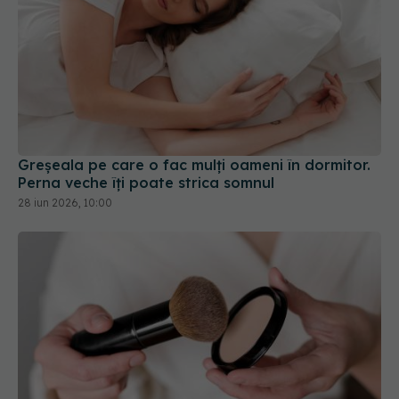
Greșeala pe care o fac mulți oameni în dormitor.
Perna veche îți poate strica somnul
28 iun 2026, 10:00
Există azbest în machiajele tale? Femeile bolnave
de cancer dau în judecată marile branduri de
cosmetice