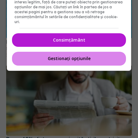
interes legitim, față de care puteți obiecta prin gestionarea
opțiunilor de mai jos. Căutați un link în partea de jos a
acestei pagini pentru a gestiona sau a vă retrage
Pericolele din piscine. Mirosul puternic de clor,
consimțământul în setările de confidențialitate și cookie-
semnul care ar trebui să te pună pe gânduri
uri.
19 iul 2026, 13:00
Consimțământ
Gestionați opțiunile
De ce 40% dintre oameni evită știrile, potrivit
unui psiholog
26 mai 2026, 17:23