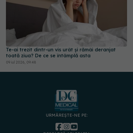
Te-ai trezit dintr-un vis urât și rămâi deranjat
toată ziua? De ce se întâmplă asta
09 iul 2026, 09:48
URMĂREȘTE-NE PE:
DESCARCĂ APLICAȚIA