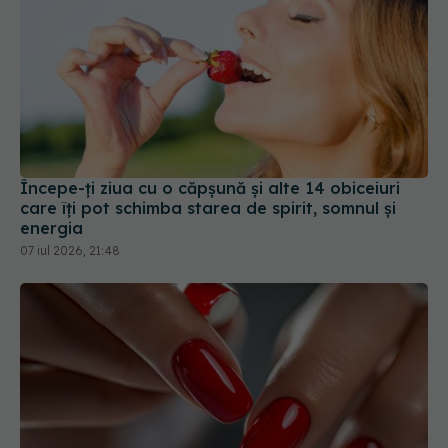
Începe-ți ziua cu o căpșună și alte 14 obiceiuri
care îți pot schimba starea de spirit, somnul și
energia
07 iul 2026, 21:48
De ce manichiura cu gel nu ar trebui purtată mai