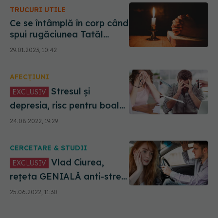
corespunzătoare. Să citim,
TRUCURI UTILE
să ne odihnim bine și să ne
iubim
Ce se întâmplă în corp când
spui rugăciunea Tatăl
Nostru - explicația pentru
29.01.2023, 10:42
fiecare frază. Versul care-ți
ajută inima. Ciurea: Intră în
AFECȚIUNI
funcție ca o locomotivă
Stresul și
EXCLUSIV
depresia, risc pentru boala
cardiovasculară. Trifan: Nu
24.08.2022, 19:29
e ușor să-l eviți într-o lume
din ce în ce mai haotică. Să
CERCETARE & STUDII
nu mai punem la inimă!
Vlad Ciurea,
EXCLUSIV
rețeta GENIALĂ anti-stres.
Ce să faci dacă ești
25.06.2022, 11:30
claxonat sau înjurat: Inima
e mică, fundul e mare! Dă-i