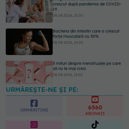
Bacteria din intestin care a crescut
forța musculară cu 30%
08.08.2026, 14:00
5 mituri despre menstruație pe care
să nu le mai crezi
08.08.2026, 13:00
URMĂREȘTE-NE ȘI PE:
Medicamentul folosit de peste 60 de
ani care acționează într-un loc
neașteptat
6560
08.08.2026, 16:00
URMĂRITORI
ABONAȚI
365
1401
URMĂRITORI
URMĂRITORI
ARTICOLE SIMILARE