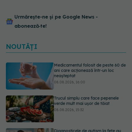
locul în Iad sau Rai și
urează-i succes
Urmărește-ne și pe Google News -
abonează‑te!
NOUTĂȚI
Trucul simplu care face pepenele
verde mult mai ușor de tăiat
08.08.2026, 15:32
Diagnosticele de autism la fete au
crescut după pandemia de COVID-
19
08.08.2026, 15:00