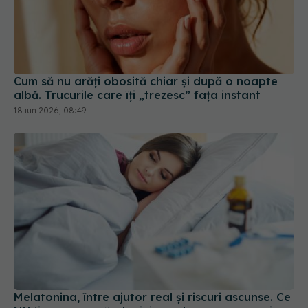
Cum să nu arăți obosită chiar și după o noapte
albă. Trucurile care îți „trezesc” fața instant
18 iun 2026, 08:49
Melatonina, între ajutor real și riscuri ascunse. Ce
NU ți se spune când o iei „pentru un somn mai
bun”
29 iun 2026, 13:30