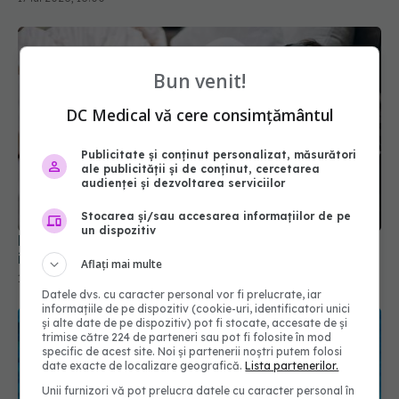
Bun venit!
DC Medical vă cere consimțământul
Publicitate și conținut personalizat, măsurători
Dacă vrei să adormi în mai puțin de cinci minute,
ale publicității și de conținut, cercetarea
iată ce trebuie să faci
audienței și dezvoltarea serviciilor
19 iun 2026, 21:52
Stocarea și/sau accesarea informațiilor de pe
un dispozitiv
Aflați mai multe
Datele dvs. cu caracter personal vor fi prelucrate, iar
informațiile de pe dispozitiv (cookie-uri, identificatori unici
și alte date de pe dispozitiv) pot fi stocate, accesate de și
trimise către 224 de parteneri sau pot fi folosite în mod
specific de acest site. Noi și partenerii noștri putem folosi
date exacte de localizare geografică.
Lista partenerilor.
Unii furnizori vă pot prelucra datele cu caracter personal în