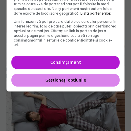
trimise către 224 de parteneri sau pot fi folosite în mod
specific de acest site. Noi și partenerii noștri putem folosi
date exacte de localizare geografică.
Lista partenerilor.
Unii furnizori vă pot prelucra datele cu caracter personal în
interes legitim, față de care puteți obiecta prin gestionarea
opțiunilor de mai jos. Căutați un link în partea de jos a
acestei pagini pentru a gestiona sau a vă retrage
consimțământul în setările de confidențialitate și cookie-
uri.
Consimțământ
De ce mulți oameni dorm acoperiți, dar cu
picioarele descoperite
Gestionați opțiunile
16 ian 2026, 20:45