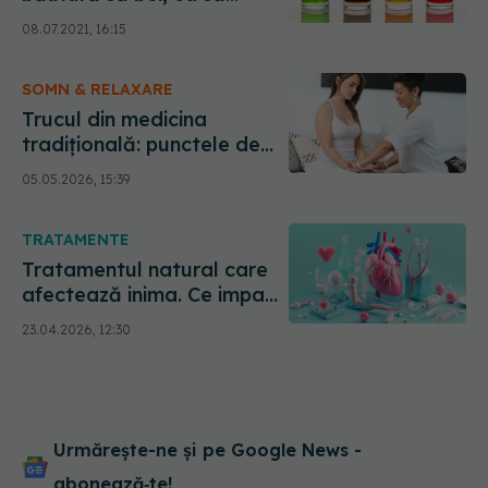
adormi imediat
08.07.2021, 16:15
SOMN & RELAXARE
Trucul din medicina
tradițională: punctele de
presiune care promit un
05.05.2026, 15:39
somn mai bun
TRATAMENTE
Tratamentul natural care
afectează inima. Ce impact
are melatonina asupra
23.04.2026, 12:30
insuficienței cardiace
Urmărește-ne și pe Google News -
abonează‑te!