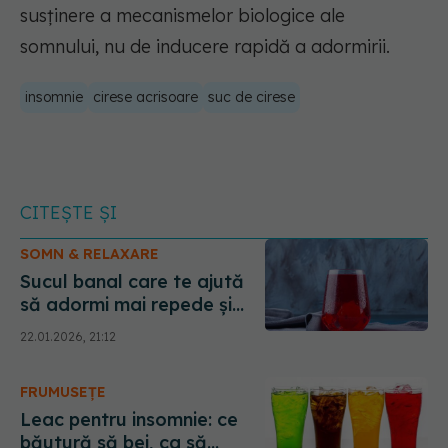
susținere a mecanismelor biologice ale
somnului, nu de inducere rapidă a adormirii.
insomnie
cirese acrisoare
suc de cirese
CITEȘTE ȘI
SOMN & RELAXARE
Sucul banal care te ajută
să adormi mai repede și
crește melatonina
22.01.2026, 21:12
FRUMUSEȚE
Leac pentru insomnie: ce
băutură să bei, ca să