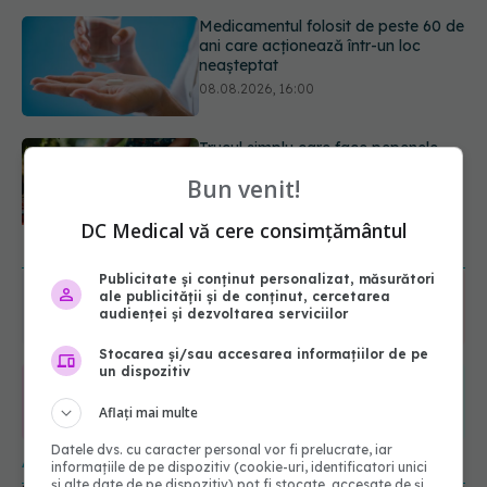
Trucul simplu care face pepenele
verde mult mai ușor de tăiat
08.08.2026, 15:32
Ce poți mânca și ce trebuie să eviți
dacă ai gastrită: exemplu de meniu
Bun venit!
care reduce inflamația stomacului
08.08.2026, 19:00
DC Medical vă cere consimțământul
URMĂREȘTE-NE ȘI PE:
Publicitate și conținut personalizat, măsurători
ale publicității și de conținut, cercetarea
6560
audienței și dezvoltarea serviciilor
URMĂRITORI
ABONAȚI
Stocarea și/sau accesarea informațiilor de pe
un dispozitiv
365
1401
Aflați mai multe
URMĂRITORI
URMĂRITORI
Datele dvs. cu caracter personal vor fi prelucrate, iar
ARTICOLE SIMILARE
informațiile de pe dispozitiv (cookie-uri, identificatori unici
și alte date de pe dispozitiv) pot fi stocate, accesate de și