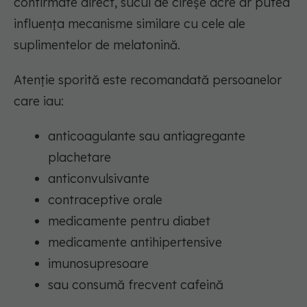
confirmate direct, sucul de cireșe acre ar putea
influența mecanisme similare cu cele ale
suplimentelor de melatonină.
Atenție sporită este recomandată persoanelor
care iau:
anticoagulante sau antiagregante
plachetare
anticonvulsivante
contraceptive orale
medicamente pentru diabet
medicamente antihipertensive
imunosupresoare
sau consumă frecvent cafeină