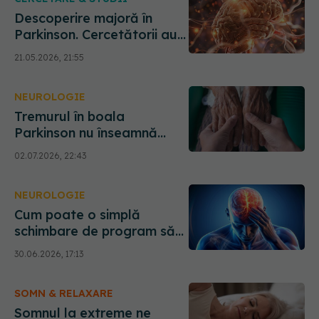
Descoperire majoră în
Parkinson. Cercetătorii au
găsit "scutul" care
21.05.2026, 21:55
salvează neuronii, dar
funcționează doar la sexul
NEUROLOGIE
feminin
Tremurul în boala
Parkinson nu înseamnă
neapărat că boala este
02.07.2026, 22:43
mai gravă, arată un studiu
NEUROLOGIE
Cum poate o simplă
schimbare de program să
vindece creierul după un
30.06.2026, 17:13
AVC
SOMN & RELAXARE
Somnul la extreme ne