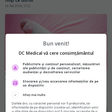
timp ce dormi
26 feb 2026, 17:21
Bun venit!
DC Medical vă cere consimțământul
Publicitate și conținut personalizat, măsurători
ale publicității și de conținut, cercetarea
audienței și dezvoltarea serviciilor
Dormi cu șosete sau fără? Medicii explică
avantajele și riscurile
Stocarea și/sau accesarea informațiilor de pe
26 apr 2026, 10:58
un dispozitiv
Aflați mai multe
Datele dvs. cu caracter personal vor fi prelucrate, iar
informațiile de pe dispozitiv (cookie-uri, identificatori unici
și alte date de pe dispozitiv) pot fi stocate, accesate de și