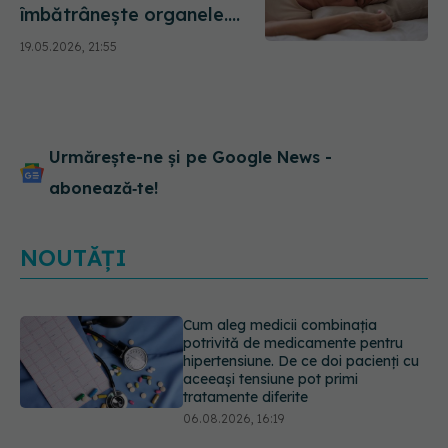
îmbătrânește organele.
Câte ore de odihnă sunt,
19.05.2026, 21:55
de fapt, prea puține sau
prea multe
Urmărește-ne și pe Google News -
abonează‑te!
NOUTĂȚI
Ilie Bolojan, anunț despre spitale în
contextul crizei energetice
06.08.2026, 15:24
EXCLUSIV
Cum schimbă