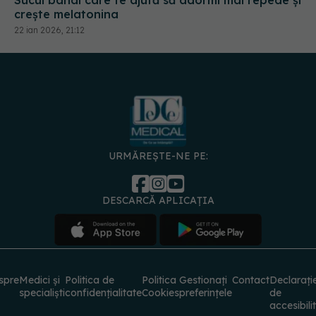
Sucul banal care te ajută să adormi mai repede și
crește melatonina
22 ian 2026, 21:12
URMĂREȘTE-NE PE:
DESCARCĂ APLICAȚIA
spre
Medici și
Politica de
Politica
Gestionați
Contact
Declarați
specialiști
confidențialitate
Cookies
preferințele
de
accesibili