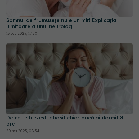
Somnul de frumusețe nu e un mit! Explicația
uimitoare a unui neurolog
13 sep 2025, 17:50
De ce te trezești obosit chiar dacă ai dormit 8
ore
20 noi 2025, 08:54