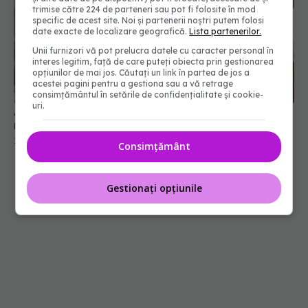
trimise către 224 de parteneri sau pot fi folosite în mod
specific de acest site. Noi și partenerii noștri putem folosi
date exacte de localizare geografică.
Lista partenerilor.
Unii furnizori vă pot prelucra datele cu caracter personal în
interes legitim, față de care puteți obiecta prin gestionarea
opțiunilor de mai jos. Căutați un link în partea de jos a
acestei pagini pentru a gestiona sau a vă retrage
consimțământul în setările de confidențialitate și cookie-
uri.
Ai insomnie? Nu trebuie decât să bei un suc
natural înainte de culcare
19 mai 2026, 13:55
Consimțământ
Gestionați opțiunile