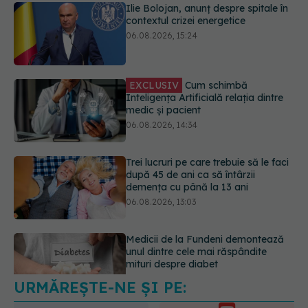
Inteligența Artificială relația dintre
medic și pacient
06.08.2026, 14:34
Trei lucruri pe care trebuie să le faci
după 45 de ani ca să întârzii
demența cu până la 13 ani
06.08.2026, 13:03
Medicii de la Fundeni demontează
unul dintre cele mai răspândite
mituri despre diabet
06.08.2026, 11:52
Cum aleg medicii combinația
potrivită de medicamente pentru
hipertensiune. De ce doi pacienți cu
aceeași tensiune pot primi
tratamente diferite
URMĂREȘTE-NE ȘI PE:
06.08.2026, 16:19