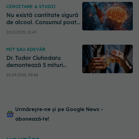
CERCETARE & STUDII
Nu există cantitate sigură
de alcool. Consumul poate
crește riscul de demență
20.12.2025, 21:47
MIT SAU ADEVĂR
Dr. Tudor Ciuhodaru
demontează 5 mituri
despre fiola de alcool
20.09.2025, 09:48
Urmărește-ne și pe Google News -
abonează‑te!