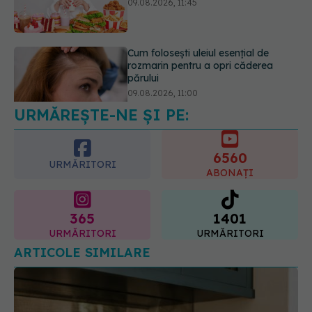
părului
09.08.2026, 11:00
Ce este testul TORCH și cine trebuie
să-l facă. Ce înseamnă un rezultat
pozitiv
09.08.2026, 13:00
URMĂREȘTE-NE ȘI PE:
6560
URMĂRITORI
ABONAȚI
365
1401
URMĂRITORI
URMĂRITORI
ARTICOLE SIMILARE