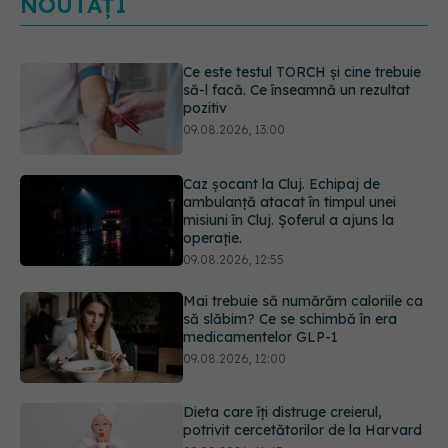
NOUTĂȚI
Caz șocant la Cluj. Echipaj de
ambulanță atacat în timpul unei
misiuni în Cluj. Șoferul a ajuns la
operație.
09.08.2026, 12:55
Mai trebuie să numărăm caloriile ca
să slăbim? Ce se schimbă în era
medicamentelor GLP-1
09.08.2026, 12:00
Dieta care îți distruge creierul,
potrivit cercetătorilor de la Harvard
09.08.2026, 11:45
Cum folosești uleiul esențial de
rozmarin pentru a opri căderea