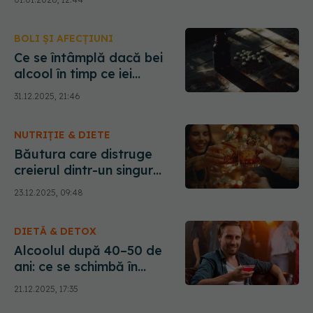
BOLI ȘI AFECȚIUNI
Ce se întâmplă dacă bei
alcool în timp ce iei
tratament pentru boli
31.12.2025, 21:46
cronice
NUTRIȚIE & DIETE
Băutura care distruge
creierul dintr-un singur
pahar. Stroescu: Face rană
23.12.2025, 09:48
peste tot, arde,
coagulează
DIETĂ & DETOX
Alcoolul după 40–50 de
ani: ce se schimbă în
organism și ce riscuri apar
21.12.2025, 17:35