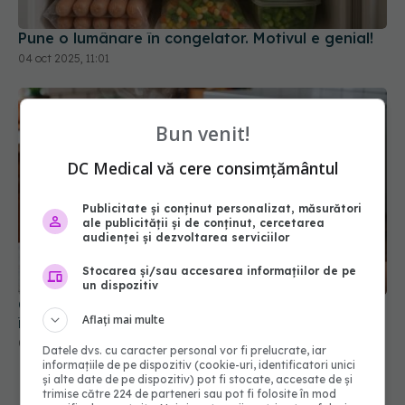
Pune o lumânare în congelator. Motivul e genial!
04 oct 2025, 11:01
Bun venit!
DC Medical vă cere consimțământul
Publicitate și conținut personalizat, măsurători
ale publicității și de conținut, cercetarea
audienței și dezvoltarea serviciilor
Stocarea și/sau accesarea informațiilor de pe
un dispozitiv
Ce se întâmplă cu mâncarea atunci când o
Aflați mai multe
încălzești la microunde în recipient de plastic
06 mar 2026, 17:27
Datele dvs. cu caracter personal vor fi prelucrate, iar
informațiile de pe dispozitiv (cookie-uri, identificatori unici
și alte date de pe dispozitiv) pot fi stocate, accesate de și
trimise către 224 de parteneri sau pot fi folosite în mod