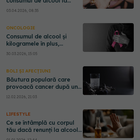
consumul de alcool la
ocazii. Impactul asupra
03.04.2026, 08:35
ficatului
ONCOLOGIE
Consumul de alcool și
kilogramele în plus,
asociate cu cancerul de
30.03.2026, 15:05
sân
BOLI ȘI AFECȚIUNI
Băutura populară care
provoacă cancer după un
singur pahar
12.02.2026, 21:03
LIFESTYLE
Ce se întâmplă cu corpul
tău dacă renunți la alcool
o lună întreagă
01.01.2026, 12:44