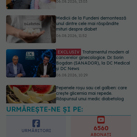
06.08.2026, 11:52
EXCLUSIV
Tratamentul modern al
cancerelor ginecologice. Dr. Sorin
Bogdan (SANADOR), la DC Medical
și DC News
06.08.2026, 10:29
Pepenele roșu sau cel galben: care
crește glicemia mai repede.
Răspunsul unui medic diabetolog
06.08.2026, 09:36
URMĂREȘTE-NE ȘI PE:
EXCLUSIV
Cum schimbă
Inteligența Artificială relația dintre
medic și pacient
6560
06.08.2026, 14:34
URMĂRITORI
ABONAȚI
365
1401