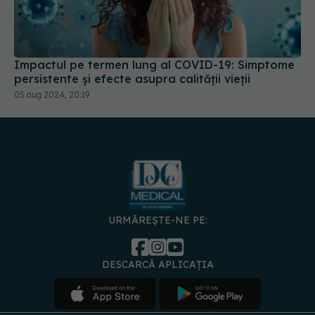
Impactul pe termen lung al COVID-19: Simptome
persistente și efecte asupra calității vieții
05 aug 2024, 20:19
URMĂREȘTE-NE PE:
DESCARCĂ APLICAȚIA
spre
Medici și
Politica de
Politica
Gestionați
Contact
Declarați
specialiști
confidențialitate
Cookies
preferințele
de