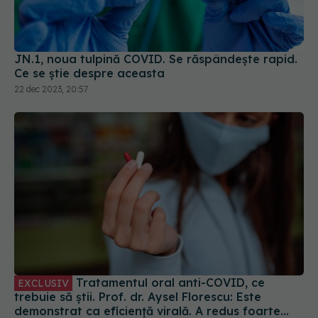
JN.1, noua tulpină COVID. Se răspândește rapid.
Ce se știe despre aceasta
22 dec 2023, 20:57
Tratamentul oral anti-COVID, ce
EXCLUSIV
trebuie să știi. Prof. dr. Aysel Florescu: Este
demonstrat ca eficiență virală. A redus foarte
mult riscul de spitalizare
15 sep 2024, 22:33