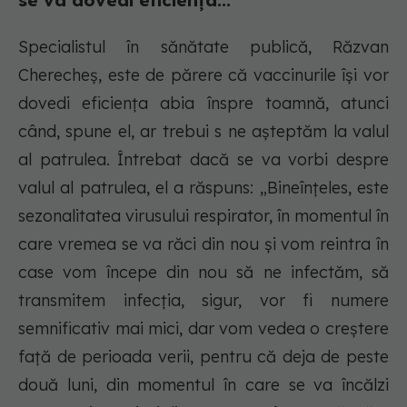
se va dovedi eficiența...
Specialistul în sănătate publică, Răzvan
Cherecheș, este de părere că vaccinurile își vor
dovedi eficiența abia înspre toamnă, atunci
când, spune el, ar trebui s ne așteptăm la valul
al patrulea. Întrebat dacă se va vorbi despre
valul al patrulea, el a răspuns: „Bineînțeles, este
sezonalitatea virusului respirator, în momentul în
care vremea se va răci din nou şi vom reintra în
case vom începe din nou să ne infectăm, să
transmitem infecţia, sigur, vor fi numere
semnificativ mai mici, dar vom vedea o creştere
faţă de perioada verii, pentru că deja de peste
două luni, din momentul în care se va încălzi