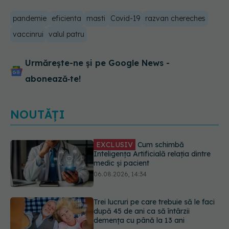
pandemie
eficienta
masti
Covid-19
razvan chereches
vaccinrui
valul patru
Urmărește-ne și pe Google News -
abonează‑te!
NOUTĂȚI
Trei lucruri pe care trebuie să le faci
după 45 de ani ca să întârzii
demența cu până la 13 ani
06.08.2026, 13:03
Medicii de la Fundeni demontează
unul dintre cele mai răspândite
mituri despre diabet