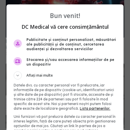
Bun venit!
NB.1.8.1, noua variantă COVID care stimulează
DC Medical vă cere consimțământul
infecțiile. Care sunt simptomele
28 mai 2025, 17:14
Publicitate și conținut personalizat, măsurători
ale publicității și de conținut, cercetarea
audienței și dezvoltarea serviciilor
Stocarea și/sau accesarea informațiilor de pe
un dispozitiv
Aflați mai multe
Datele dvs. cu caracter personal vor fi prelucrate, iar
informațiile de pe dispozitiv (cookie-uri, identificatori unici
și alte date de pe dispozitiv) pot fi stocate, accesate de și
trimise către 224 de parteneri sau pot fi folosite în mod
specific de acest site. Noi și partenerii noștri putem folosi
date exacte de localizare geografică.
Lista partenerilor.
Numărul cazurilor de COVID 19 scade, dar
Unii furnizori vă pot prelucra datele cu caracter personal în
reinfectările continuă să crească. Ce trebuie să
interes legitim, față de care puteți obiecta prin gestionarea
știi
opțiunilor de mai jos. Căutați un link în partea de jos a