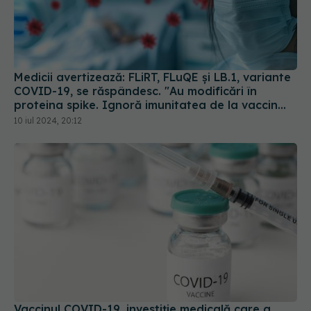
Medicii avertizează: FLiRT, FLuQE și LB.1, variante
COVID-19, se răspândesc. "Au modificări în
proteina spike. Ignoră imunitatea de la vaccin
sau infectarea anterioară
10 iul 2024, 20:12
Vaccinul COVID-19, investiție medicală care a
salvat vieți și bani, arată cel mai recent studiu
25 apr 2025, 12:04