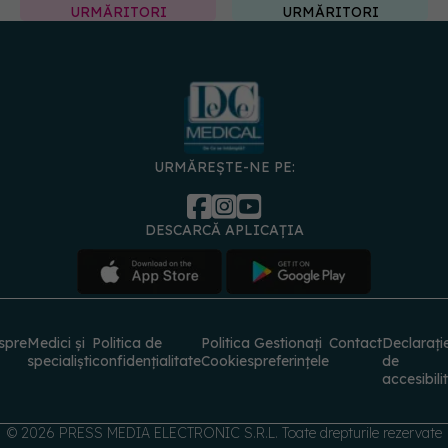
URMĂRITORI
URMĂRITORI
URMĂREȘTE-NE PE:
DESCARCĂ APLICAȚIA
spre
Medici și
Politica de
Politica
Gestionați
Contact
Declarați
specialiști
confidențialitate
Cookies
preferințele
de
accesibili
© 2026 PRESS MEDIA ELECTRONIC S.R.L. Toate drepturile rezervate