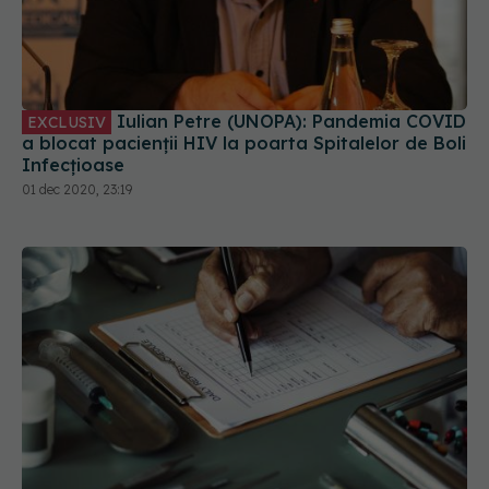
Iulian Petre (UNOPA): Pandemia COVID
EXCLUSIV
a blocat pacienții HIV la poarta Spitalelor de Boli
Infecțioase
01 dec 2020, 23:19