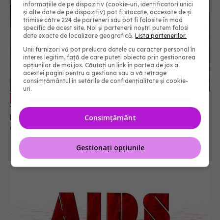
informațiile de pe dispozitiv (cookie-uri, identificatori unici
și alte date de pe dispozitiv) pot fi stocate, accesate de și
trimise către 224 de parteneri sau pot fi folosite în mod
specific de acest site. Noi și partenerii noștri putem folosi
date exacte de localizare geografică.
Lista partenerilor.
Unii furnizori vă pot prelucra datele cu caracter personal în
interes legitim, față de care puteți obiecta prin gestionarea
opțiunilor de mai jos. Căutați un link în partea de jos a
acestei pagini pentru a gestiona sau a vă retrage
consimțământul în setările de confidențialitate și cookie-
uri.
Dr Mariana Mărdărescu: Ce pași
EXCLUSIV
trebuie parcurși dacă crezi că te-ai infectat cu
HIV
Consimțământ
01 dec 2020, 14:29
Gestionați opțiunile