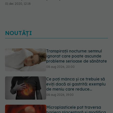
01 dec 2020, 12:18
NOUTĂȚI
Transpirații nocturne: semnul
ignorat care poate ascunde
probleme serioase de sănătate
08 aug 2026, 20:00
Ce poți mânca și ce trebuie să
eviți dacă ai gastrită: exemplu
de meniu care reduce
inflamația stomacului
08 aug 2026, 19:00
Microplasticele pot traversa
bariera placentară și modifica