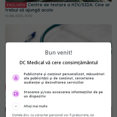
Centre de testare a HIV/SIDA. Cine ar
EXCLUSIV
trebui să ajungă acolo
01 dec 2020, 15:50
Bun venit!
DC Medical vă cere consimțământul
Publicitate și conținut personalizat, măsurători
ale publicității și de conținut, cercetarea
audienței și dezvoltarea serviciilor
Mihai Lixandru: cu 75% mai puține
EXCLUSIV
teste de depistare a HIV/SIDA față de anul
Stocarea și/sau accesarea informațiilor de pe
un dispozitiv
trecut
01 dec 2020, 15:29
Aflați mai multe
Datele dvs. cu caracter personal vor fi prelucrate, iar