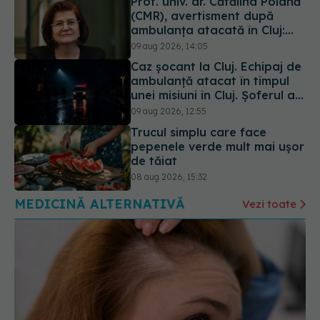
Prof. univ. dr. Cătălina Poiană
(CMR), avertisment după
ambulanța atacată în Cluj:
Fake news-ul nu este
09 aug 2026, 14:05
inofensiv
Caz șocant la Cluj. Echipaj de
ambulanță atacat în timpul
unei misiuni în Cluj. Șoferul a
ajuns la operație.
09 aug 2026, 12:55
Trucul simplu care face
pepenele verde mult mai ușor
de tăiat
08 aug 2026, 15:32
MEDICINĂ ALTERNATIVĂ
Vezi toate