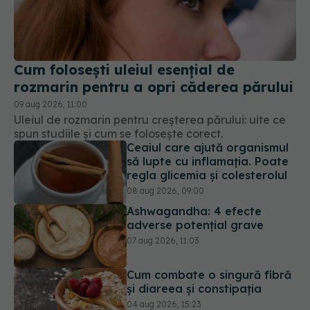
Cum folosești uleiul esențial de
rozmarin pentru a opri căderea părului
09 aug 2026, 11:00
Uleiul de rozmarin pentru creșterea părului: uite ce
spun studiile și cum se folosește corect.
Ceaiul care ajută organismul
să lupte cu inflamația. Poate
regla glicemia și colesterolul
08 aug 2026, 09:00
Ashwagandha: 4 efecte
adverse potențial grave
07 aug 2026, 11:03
Cum combate o singură fibră
și diareea și constipația
04 aug 2026, 15:23