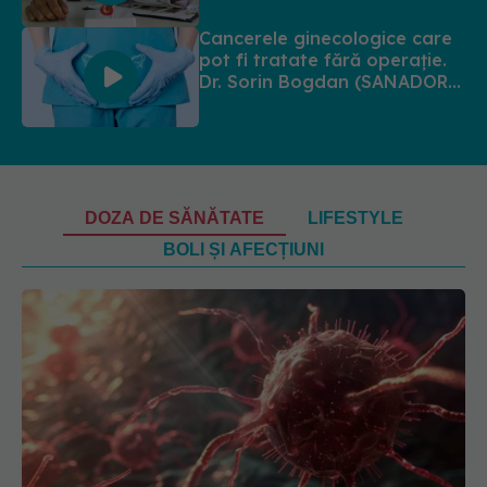
Bogdan (SANADOR):
Intervenția chirurgicală, doar
Cancerele ginecologice care
în situații particulare
pot fi tratate fără operație.
Dr. Sorin Bogdan (SANADOR):
Chirurgia este indicată doar
punctual, pentru anumite
categorii de paciente
DOZA DE SĂNĂTATE
LIFESTYLE
BOLI ȘI AFECȚIUNI