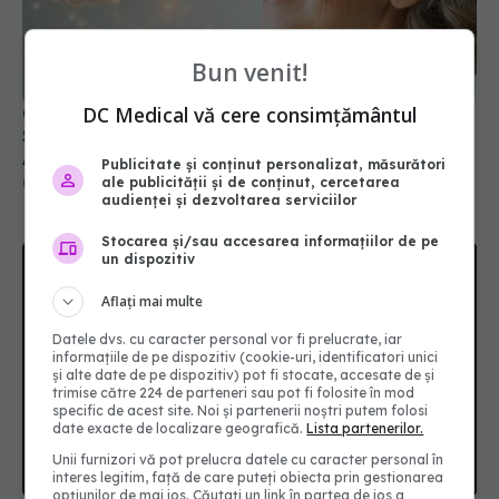
Bun venit!
DC Medical vă cere consimțământul
Ce se întâmplă în creierul tău după 50 de ani.
Schimbarea invizibilă care deschide drumul spre
Alzheimer
Publicitate și conținut personalizat, măsurători
ale publicității și de conținut, cercetarea
04 aug 2026, 07:44
audienței și dezvoltarea serviciilor
Stocarea și/sau accesarea informațiilor de pe
un dispozitiv
Aflați mai multe
Datele dvs. cu caracter personal vor fi prelucrate, iar
informațiile de pe dispozitiv (cookie-uri, identificatori unici
și alte date de pe dispozitiv) pot fi stocate, accesate de și
trimise către 224 de parteneri sau pot fi folosite în mod
specific de acest site. Noi și partenerii noștri putem folosi
date exacte de localizare geografică.
Lista partenerilor.
Unii furnizori vă pot prelucra datele cu caracter personal în
interes legitim, față de care puteți obiecta prin gestionarea
opțiunilor de mai jos. Căutați un link în partea de jos a