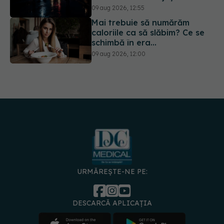
ajuns la operație.
09 aug 2026, 12:55
Mai trebuie să numărăm
caloriile ca să slăbim? Ce se
schimbă în era
medicamentelor GLP-1
09 aug 2026, 12:00
URMĂREȘTE-NE PE:
DESCARCĂ APLICAȚIA