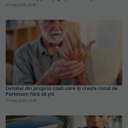
tratamentul mult mai dificil
05 aug 2026, 15:18
Detaliul din propria casă care îți crește riscul de
Parkinson fără să știi
04 aug 2026, 19:43