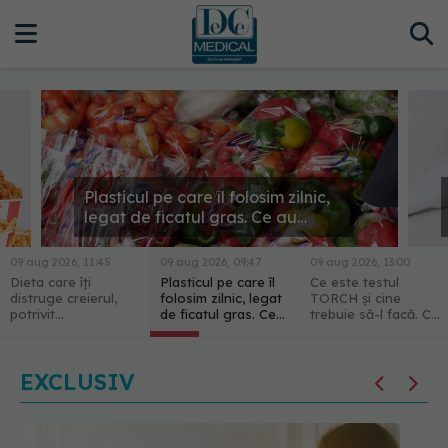
Plasticul pe care îl folosim zilnic,
legat de ficatul gras. Ce au
descoperit cercetătorii
09 aug 2026, 11:45
09 aug 2026, 09:47
09 aug 2026, 13:00
Dieta care îți
Plasticul pe care îl
Ce este testul
distruge creierul,
folosim zilnic, legat
TORCH și cine
potrivit
de ficatul gras. Ce
trebuie să-l facă. Ce
cercetătorilor de la
au descoperit
înseamnă un
Harvard
cercetătorii
rezultat pozitiv
EXCLUSIV