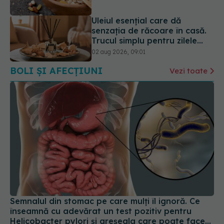
Uleiul esențial care dă
senzația de răcoare în casă.
Trucul simplu pentru zilele
caniculare
02 aug 2026, 09:01
BOLI ȘI AFECȚIUNI
Vezi toate
Semnalul din stomac pe care mulți îl ignoră. Ce
înseamnă cu adevărat un test pozitiv pentru
Helicobacter pylori și greșeala care poate face