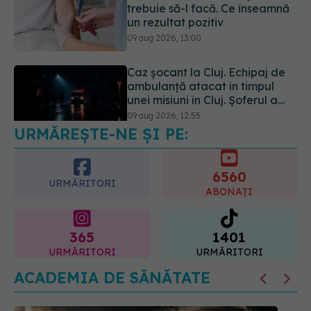
ambulanță atacat în timpul
unei misiuni în Cluj. Șoferul a
ajuns la operație.
09 aug 2026, 12:55
Cancerul s-a extins la oase și
nu numai. Starea lui Joe Biden
s-a înrăutățit. Fiul său
dezvăluie cât de gravă este
09 aug 2026, 14:52
boala
URMĂREȘTE-NE ȘI PE:
6560
URMĂRITORI
ABONAȚI
365
1401
URMĂRITORI
URMĂRITORI
ACADEMIA DE SĂNĂTATE