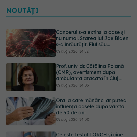
NOUTĂȚI
Prof. univ. dr. Cătălina Poiană
(CMR), avertisment după
ambulanța atacată în Cluj:
Fake news-ul nu este inofensiv
09 aug 2026, 14:05
Ora la care mănânci ar putea
influența oasele după vârsta
de 50 de ani
09 aug 2026, 14:00
Ce este testul TORCH și cine
trebuie să-l facă. Ce înseamnă
un rezultat pozitiv
09 aug 2026, 13:00
Caz șocant la Cluj. Echipaj de