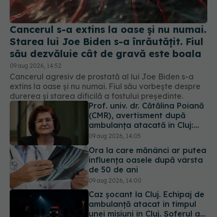
Cancerul s-a extins la oase și nu numai.
Starea lui Joe Biden s-a înrăutățit. Fiul
său dezvăluie cât de gravă este boala
09 aug 2026, 14:52
Cancerul agresiv de prostată al lui Joe Biden s-a
extins la oase și nu numai. Fiul său vorbește despre
durerea și starea dificilă a fostului președinte.
Prof. univ. dr. Cătălina Poiană
(CMR), avertisment după
ambulanța atacată în Cluj:
Fake news-ul nu este
09 aug 2026, 14:05
inofensiv
Ora la care mănânci ar putea
influența oasele după vârsta
de 50 de ani
09 aug 2026, 14:00
Caz șocant la Cluj. Echipaj de
ambulanță atacat în timpul
unei misiuni în Cluj. Șoferul a