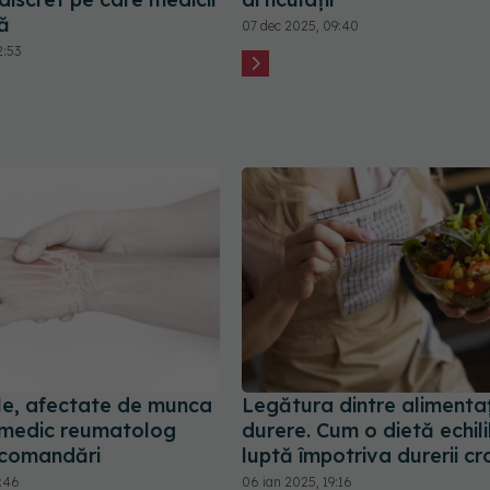
ră
07 dec 2025, 09:40
2:53
iile, afectate de munca
Legătura dintre alimentaț
n medic reumatolog
durere. Cum o dietă echil
ecomandări
luptă împotriva durerii cr
5:46
06 ian 2025, 19:16