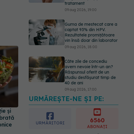
tratament
09 aug 2026, 19:00
Guma de mestecat care a
captat 93% din HPV.
Rezultatele promițătoare
vin însă doar din laborator
09 aug 2026, 18:00
Câte zile de concediu
avem nevoie într-un an?
Răspunsul oferit de un
studiu desfășurat timp de
40 de ani
09 aug 2026, 17:00
URMĂREȘTE-NE ȘI PE:
Reclamele din platformele
medicale AI pot influența
ie și
prescrierea
ibrată
6560
medicamentelor
URMĂRITORI
onice
ABONAȚI
09 aug 2026, 21:00