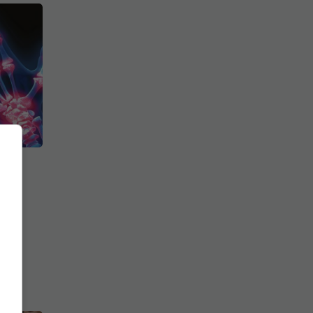
tă
e
mplă