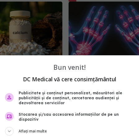
Bun venit!
ențează suplimentele
Primele semne că ai artri
 sănătatea oaselor și a
reumatoidă. Ce presupun
DC Medical vă cere consimțământul
ui. Cine ar trebui să ia
tratamentul și ce se întâ
e de calciu
dacă nu îl începi la timp
Publicitate și conținut personalizat, măsurători ale
publicității și de conținut, cercetarea audienței și
:06
01 oct 2024, 23:58
dezvoltarea serviciilor
Stocarea și/sau accesarea informațiilor de pe un
dispozitiv
Aflați mai multe