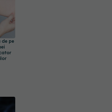
 de pe
nei
icator
ilor