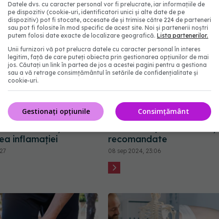
Datele dvs. cu caracter personal vor fi prelucrate, iar informațiile de
pe dispozitiv (cookie-uri, identificatori unici și alte date de pe
dispozitiv) pot fi stocate, accesate de și trimise către 224 de parteneri
sau pot fi folosite în mod specific de acest site. Noi și partenerii noștri
putem folosi date exacte de localizare geografică.
Lista partenerilor.
Unii furnizori vă pot prelucra datele cu caracter personal în interes
legitim, față de care puteți obiecta prin gestionarea opțiunilor de mai
jos. Căutați un link în partea de jos a acestei pagini pentru a gestiona
sau a vă retrage consimțământul în setările de confidențialitate și
cookie-uri.
ia potrivită pentru
Fibromialgia: cum gestio
Gestionați opțiunile
Consimțământ
e cu artrită
durerea cronică prin tera
. Rolul nutriției în
fizică. Ce tipuri de exerciți
ea inflamației
recomandate
:27
08 sep 2024, 23:06