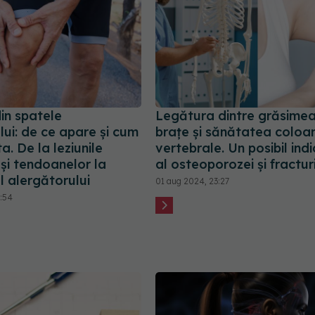
in spatele
Legătura dintre grăsimea
lui: de ce apare și cum
brațe și sănătatea coloa
ta. De la leziunile
vertebrale. Un posibil ind
 și tendoanelor la
al osteoporozei și fractur
l alergătorului
01 aug 2024, 23:27
1:54