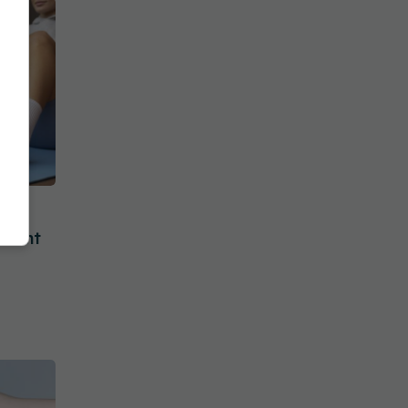
năm
pie
i sunt