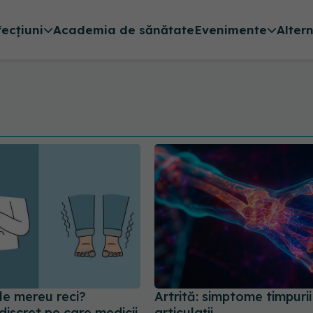
fecțiuni
Academia de sănătate
Evenimente
Alter
le mereu reci?
Artrită: simptome timpurii 
discret pe care medicii
articulații