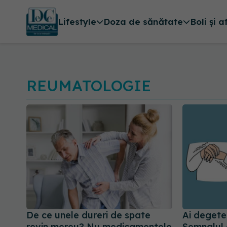
Lifestyle
Doza de sănătate
Boli și a
REUMATOLOGIE
De ce unele dureri de spate
Ai degete
revin mereu? Nu medicamentele
Semnalul 