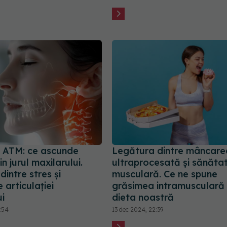
a ATM: ce ascunde
Legătura dintre mâncare
n jurul maxilarului.
ultraprocesată și sănăta
intre stres și
musculară. Ce ne spune
e articulației
grăsimea intramusculară
ui
dieta noastră
:54
13 dec 2024, 22:39