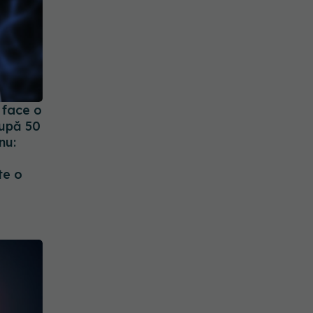
 face o
după 50
nu:
te o