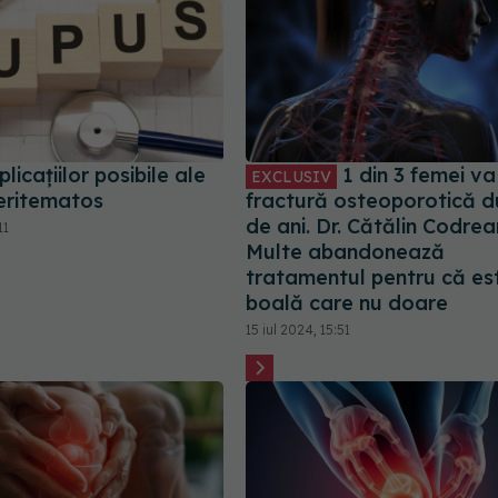
licațiilor posibile ale
1 din 3 femei va
EXCLUSIV
 eritematos
fractură osteoporotică 
de ani. Dr. Cătălin Codrea
11
Multe abandonează
tratamentul pentru că es
boală care nu doare
15 iul 2024, 15:51