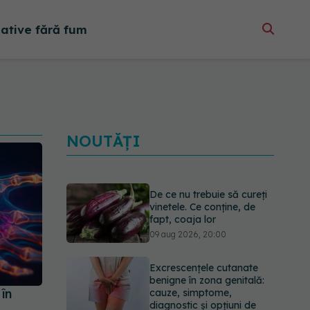
native fără fum
NOUTĂȚI
De ce nu trebuie să cureți
vinetele. Ce conține, de
fapt, coaja lor
09 aug 2026, 20:00
Excrescențele cutanate
benigne în zona genitală:
în
cauze, simptome,
diagnostic și opțiuni de