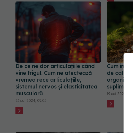
De ce ne dor articulațiile când
Cum influ
vine frigul. Cum ne afectează
de calciu
vremea rece articulațiile,
organismul
sistemul nervos și elasticitatea
supliment
musculară
19 oct 2024, 23
23 oct 2024, 09:05