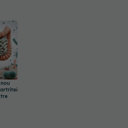
 nou
artritei
tre