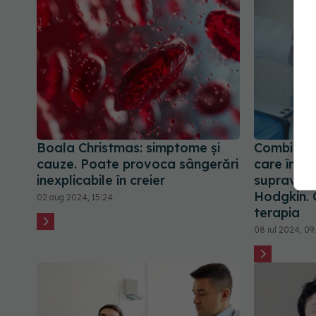
Boala Christmas: simptome și
Combinaț
cauze. Poate provoca sângerări
care îmbu
inexplicabile în creier
supravieț
Hodgkin. 
02 aug 2024, 15:24
terapia
08 iul 2024, 09