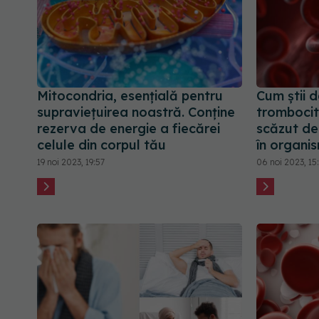
Mitocondria, esențială pentru
Cum știi 
supraviețuirea noastră. Conține
trombocit
rezerva de energie a fiecărei
scăzut de
celule din corpul tău
în organi
19 noi 2023, 19:57
06 noi 2023, 15