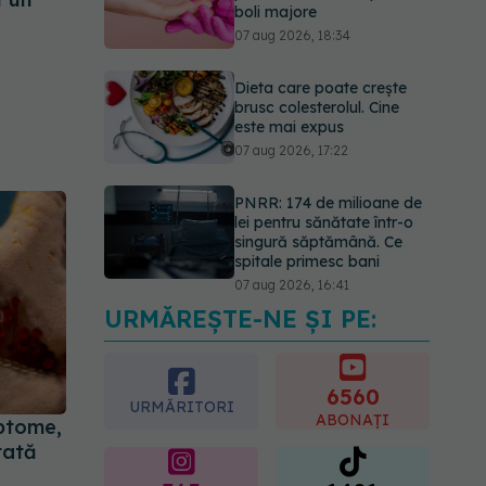
boli majore
07 aug 2026, 18:34
Dieta care poate crește
brusc colesterolul. Cine
este mai expus
07 aug 2026, 17:22
PNRR: 174 de milioane de
lei pentru sănătate într-o
singură săptămână. Ce
spitale primesc bani
07 aug 2026, 16:41
URMĂREȘTE-NE ȘI PE:
Ce spune culoarea ta
preferată despre vârsta
pe care o ai. Care este
6560
"codul cromatic" al
URMĂRITORI
generațiilor
ABONAȚI
mptome,
07 aug 2026, 21:29
tată