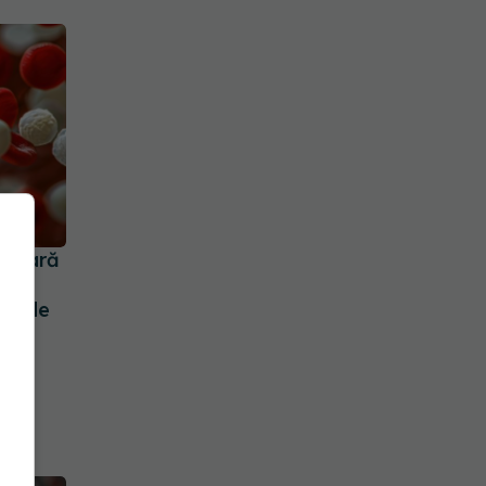
ă rară
re.
de de