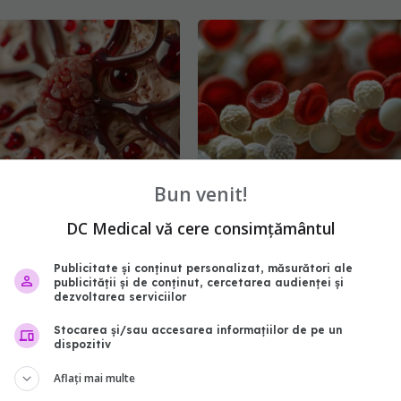
Bun venit!
Cancerul care nu se
Limfomul Hodgkin: o boal
DC Medical vă cere consimțământul
Daniel Coriu: Nu reușim
cu șanse mari de vindeca
ăm pacientul
Cauze, simptome și meto
Publicitate și conținut personalizat, măsurători ale
tratament
8:06
publicității și de conținut, cercetarea audienței și
dezvoltarea serviciilor
17 sep 2024, 23:25
Stocarea și/sau accesarea informațiilor de pe un
dispozitiv
Aflați mai multe