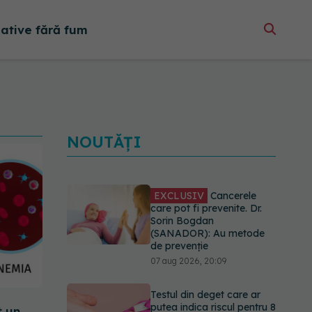
native fără fum
NOUTĂȚI
EXCLUSIV
Cancerele
care pot fi prevenite. Dr.
Sorin Bogdan
(SANADOR): Au metode
de prevenție
07 aug 2026, 20:09
Testul din deget care ar
putea indica riscul pentru 8
t un