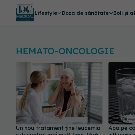
Lifestyle
Doza de sănătate
Boli și a
HEMATO-ONCOLOGIE
Un nou tratament ține leucemia
Apa pe car
sub control mai mult timp, fără
influența 