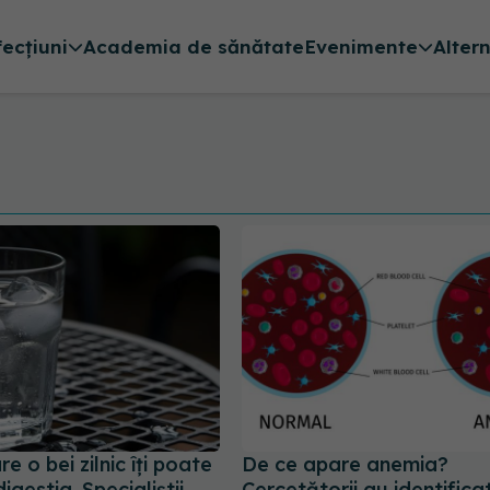
fecțiuni
Academia de sănătate
Evenimente
Alter
e o bei zilnic îți poate
De ce apare anemia?
digestia. Specialiștii
Cercetătorii au identifica