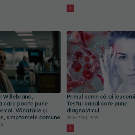
 Willebrand,
Primul semn că ai leucemi
a care poate pune
Testul banal care pune
ericol. Vânătăile și
diagnosticul
le, simptomele comune
09 dec 2024, 13:09
16