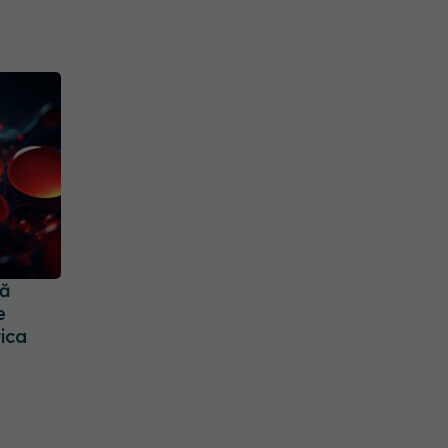
nă
e
tica