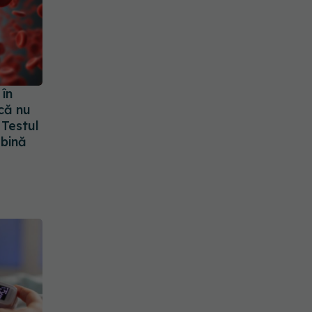
în
că nu
 Testul
bină