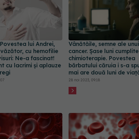
Povestea lui Andrei,
Vânătăile, semne ale unui
evăzător, cu hemofilie
cancer. Șase luni cumplit
 visuri: Ne-a fascinat!
chimioterapie. Povestea
 cu lacrimi și aplauze
bărbatului căruia i s-a sp
regi
mai are două luni de viaț
:07
28 noi 2023, 09:18