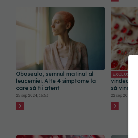
Oboseala, semnul matinal al
EXCLUSIV
leucemiei. Alte 4 simptome la
vindecă. 
care să fii atent
să vindec
25 sep 2024, 16:53
22 sep 2024, 1