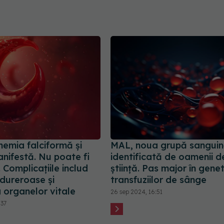
nemia falciformă și
MAL, noua grupă sangui
nifestă. Nu poate fi
identificată de oamenii d
 Complicațiile includ
știință. Pas major în gene
dureroase și
transfuziilor de sânge
 organelor vitale
26 sep 2024, 16:51
:37