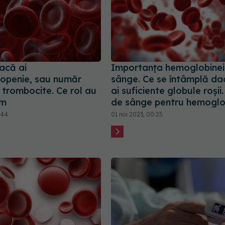
dacă ai
Importanța hemoglobinei 
openie, sau număr
sânge. Ce se întâmplă da
 trombocite. Ce rol au
ai suficiente globule roșii.
sm
de sânge pentru hemoglo
:44
01 noi 2023, 00:25