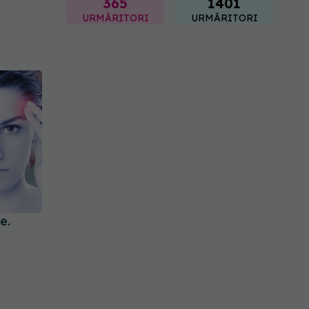
365
1401
URMĂRITORI
URMĂRITORI
e.