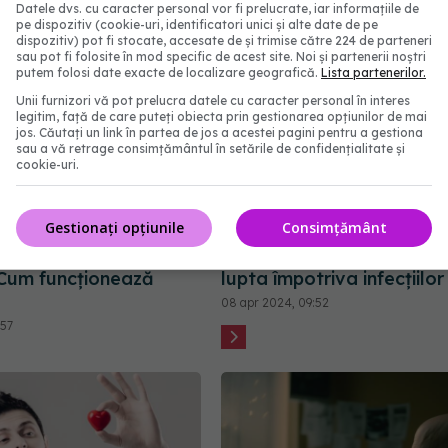
Datele dvs. cu caracter personal vor fi prelucrate, iar informațiile de
pe dispozitiv (cookie-uri, identificatori unici și alte date de pe
dispozitiv) pot fi stocate, accesate de și trimise către 224 de parteneri
sau pot fi folosite în mod specific de acest site. Noi și partenerii noștri
putem folosi date exacte de localizare geografică.
Lista partenerilor.
Unii furnizori vă pot prelucra datele cu caracter personal în interes
legitim, față de care puteți obiecta prin gestionarea opțiunilor de mai
jos. Căutați un link în partea de jos a acestei pagini pentru a gestiona
sau a vă retrage consimțământul în setările de confidențialitate și
cookie-uri.
ia de medicamente
Neutropenia: nivelul scăz
Gestionați opțiunile
Consimțământ
nătățește
neutrofile în sânge. Care 
uirea în limfomul
importanța celulelor albe 
Cum funcționează
lupta împotriva infecțiilor
08 apr 2024, 09:52
:57