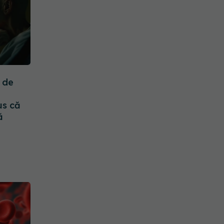
e de
us că
ă