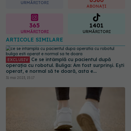
URMĂRITORI
ABONAȚI
365
1401
URMĂRITORI
URMĂRITORI
ARTICOLE SIMILARE
Ce se întâmplă cu pacientul după
EXCLUSIV
operația cu robotul. Buliga: Am fost surprinși. Ești
operat, e normal să te doară, asta e
mentalitatea
31 mai 2023, 15:17