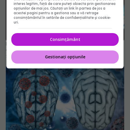
interes legitim, față de care puteți obiecta prin gestionarea
opțiunilor de mai jos. Căutați un link în partea de jos a
acestei pagini pentru a gestiona sau a vă retrage
consimțământul în setările de confidențialitate și cookie-
uri.
Consimțământ
De ce apare durerea după operație. BH4,
compusul care joacă un rol major
26 aug 2024, 22:43
Gestionați opțiunile