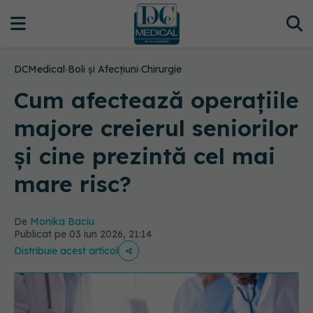
DCMedical
›
Boli și Afecțiuni
›
Chirurgie
Cum afectează operațiile
majore creierul seniorilor
și cine prezintă cel mai
mare risc?
De
Monika Baciu
Publicat pe 03 iun 2026, 21:14
Distribuie acest articol