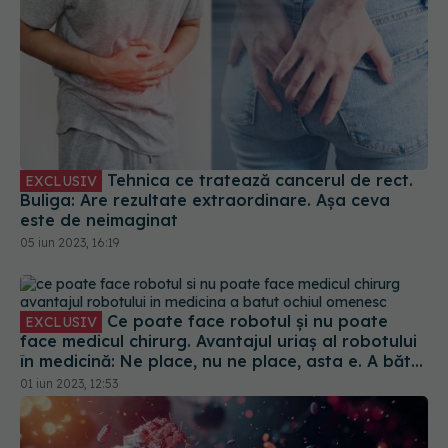
Tehnica ce tratează cancerul de rect.
EXCLUSIV
Buliga: Are rezultate extraordinare. Așa ceva
este de neimaginat
05 iun 2023, 16:19
Ce poate face robotul și nu poate
EXCLUSIV
face medicul chirurg. Avantajul uriaș al robotului
în medicină: Ne place, nu ne place, asta e. A bătut
ochiul omenesc. Ca și cum ai plonja în interiorul
01 iun 2023, 12:53
pacientului