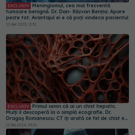
Meningiomul, cea mai frecventă
EXCLUSIV
tumoare benignă. Dr. Dan- Răzvan Benția: Apare
peste tot. Avantajul ei e că poți vindeca pacientul
22 dec 2023, 13:32
Primul semn că ai un chist hepatic.
EXCLUSIV
Mulți îl descoperă la o simplă ecografie. Dr.
Dragoș Romanescu: CT îți arată ce fel de chist e.
Un ficat nu se operează niciodată doar pe o
12 feb 2024, 09:01
ecografie