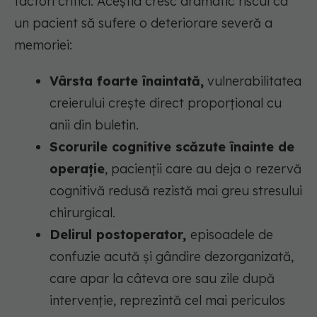
factori critici. Aceștia cresc dramatic riscul ca
un pacient să sufere o deteriorare severă a
memoriei:
Vârsta foarte înaintată,
vulnerabilitatea
creierului crește direct proporțional cu
anii din buletin.
Scorurile cognitive scăzute înainte de
operație
, pacienții care au deja o rezervă
cognitivă redusă rezistă mai greu stresului
chirurgical.
Delirul postoperator,
episoadele de
confuzie acută și gândire dezorganizată,
care apar la câteva ore sau zile după
intervenție, reprezintă cel mai periculos