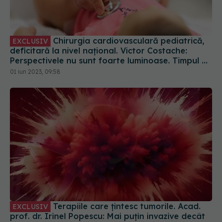
Chirurgia cardiovasculară pediatrică,
EXCLUSIV
deficitară la nivel național. Victor Costache:
Perspectivele nu sunt foarte luminoase. Timpul nu
este de partea noastră
01 iun 2023, 09:58
Terapiile care țintesc tumorile. Acad.
EXCLUSIV
prof. dr. Irinel Popescu: Mai puțin invazive decât