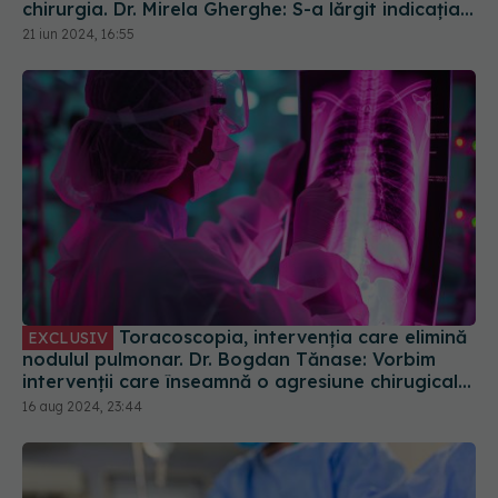
chirurgia. Dr. Mirela Gherghe: S-a lărgit indicația
și pentru alte tipuri de tumori
21 iun 2024, 16:55
Toracoscopia, intervenția care elimină
EXCLUSIV
nodulul pulmonar. Dr. Bogdan Tănase: Vorbim
intervenții care înseamnă o agresiune chirugicală
mai mică asupra organismului
16 aug 2024, 23:44