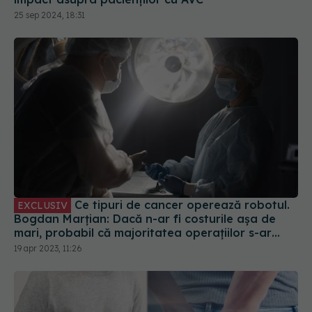
25 sep 2024, 18:31
Ce tipuri de cancer operează robotul.
EXCLUSIV
Bogdan Marțian: Dacă n-ar fi costurile așa de
mari, probabil că majoritatea operațiilor s-ar
face cu robotul
19 apr 2023, 11:26