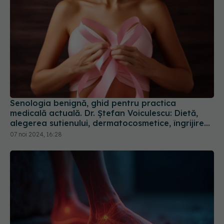
Senologia benignă, ghid pentru practica
medicală actuală. Dr. Ștefan Voiculescu: Dietă,
alegerea sutienului, dermatocosmetice, îngrijirea
sânului
07 noi 2024, 16:28