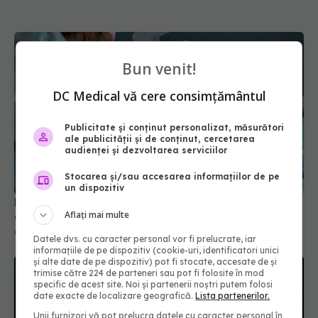
Bun venit!
DC Medical vă cere consimțământul
Publicitate și conținut personalizat, măsurători
ale publicității și de conținut, cercetarea
audienței și dezvoltarea serviciilor
Stocarea și/sau accesarea informațiilor de pe
un dispozitiv
De ce nu este recomandat să mănânci înainte de
Aflați mai multe
operație
03 apr 2026, 13:18
Datele dvs. cu caracter personal vor fi prelucrate, iar
informațiile de pe dispozitiv (cookie-uri, identificatori unici
și alte date de pe dispozitiv) pot fi stocate, accesate de și
trimise către 224 de parteneri sau pot fi folosite în mod
specific de acest site. Noi și partenerii noștri putem folosi
date exacte de localizare geografică.
Lista partenerilor.
Unii furnizori vă pot prelucra datele cu caracter personal în