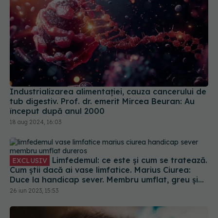
Industrializarea alimentației, cauza cancerului de
tub digestiv. Prof. dr. emerit Mircea Beuran: Au
început după anul 2000
18 aug 2024, 16:03
Limfedemul: ce este și cum se tratează.
EXCLUSIV
Cum știi dacă ai vase limfatice. Marius Ciurea:
Duce la handicap sever. Membru umflat, greu și
dureros
26 iun 2023, 15:53