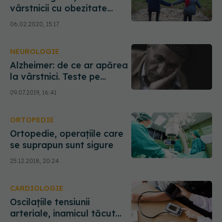
vârstnicii cu obezitate
abdominală
06.02.2020, 15:17
NEUROLOGIE
Alzheimer: de ce ar apărea
la vârstnici. Teste pe
rozătoare
09.07.2019, 16:41
ORTOPEDIE
Ortopedie, operațiile care
se suprapun sunt sigure
25.12.2018, 20:24
CARDIOLOGIE
Oscilațiile tensiunii
arteriale, inamicul tăcut