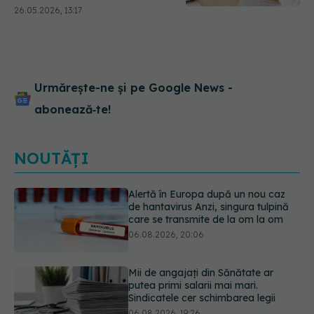
care îmbătrânește creierul
26.05.2026, 13:17
cu șapte ani
Urmărește-ne și pe Google News -
abonează‑te!
NOUTĂȚI
Mii de angajați din Sănătate ar
putea primi salarii mai mari.
Sindicatele cer schimbarea legii
06.08.2026, 19:26
EXCLUSIV
Cancerele ginecologice
care pot fi tratate fără operație. Dr.
Sorin Bogdan (SANADOR): Chirurgia