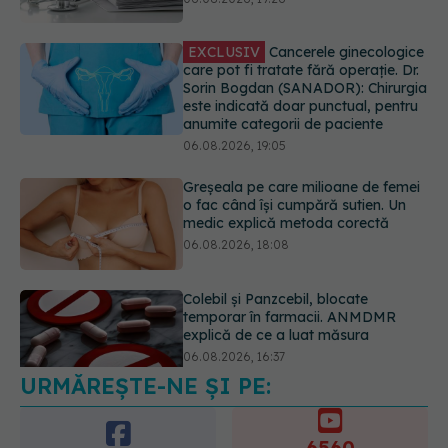
este indicată doar punctual, pentru
anumite categorii de paciente
06.08.2026, 19:05
Greșeala pe care milioane de femei
o fac când își cumpără sutien. Un
medic explică metoda corectă
06.08.2026, 18:08
Colebil și Panzcebil, blocate
temporar în farmacii. ANMDMR
explică de ce a luat măsura
06.08.2026, 16:37
Alertă în Europa după un nou caz
de hantavirus Anzi, singura tulpină
care se transmite de la om la om
06.08.2026, 20:06
URMĂREȘTE-NE ȘI PE:
6560