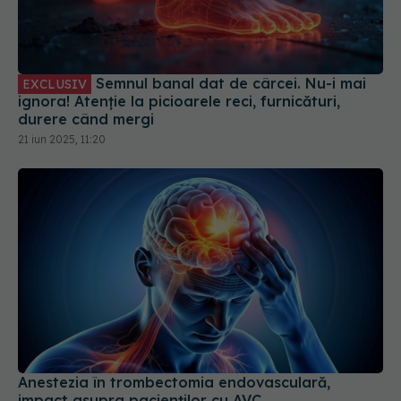
Semnul banal dat de cârcei. Nu-i mai
EXCLUSIV
ignora! Atenție la picioarele reci, furnicături,
durere când mergi
21 iun 2025, 11:20
Anestezia în trombectomia endovasculară,
impact asupra pacienților cu AVC