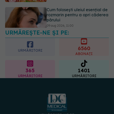
Cum folosești uleiul esențial de
rozmarin pentru a opri căderea
părului
09 aug 2026, 11:00
URMĂREȘTE-NE ȘI PE:
6560
URMĂRITORI
ABONAȚI
365
1401
URMĂRITORI
URMĂRITORI