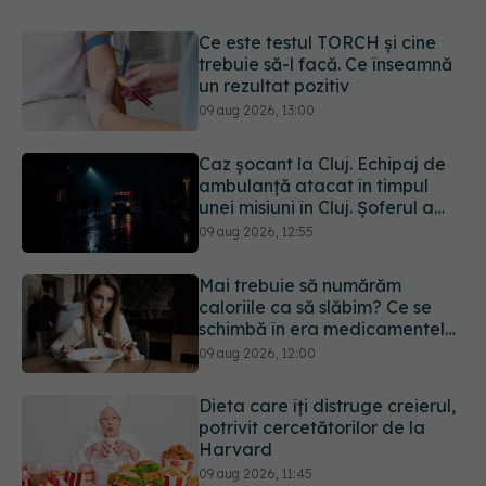
Ce este testul TORCH și cine
trebuie să-l facă. Ce înseamnă
un rezultat pozitiv
09 aug 2026, 13:00
Caz șocant la Cluj. Echipaj de
ambulanță atacat în timpul
unei misiuni în Cluj. Șoferul a
ajuns la operație.
09 aug 2026, 12:55
Mai trebuie să numărăm
caloriile ca să slăbim? Ce se
schimbă în era medicamentelor
GLP-1
09 aug 2026, 12:00
Dieta care îți distruge creierul,
potrivit cercetătorilor de la
Harvard
09 aug 2026, 11:45