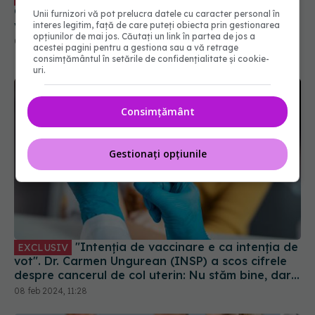
Gindrovel Dumitra: Portugalia, 90% acoperire
Unii furnizori vă pot prelucra datele cu caracter personal în
vaccinală pentru HPV, România, zero
interes legitim, față de care puteți obiecta prin gestionarea
opțiunilor de mai jos. Căutați un link în partea de jos a
08 feb 2024, 11:48
acestei pagini pentru a gestiona sau a vă retrage
consimțământul în setările de confidențialitate și cookie-
uri.
Consimțământ
Gestionați opțiunile
"Intenția de vaccinare e ca intenția de
EXCLUSIV
vot". Dr. Carmen Ungurean (INSP) a scos cifrele
despre cancerul de col uterin: Nu stăm bine, dar
nici rău
08 feb 2024, 11:28