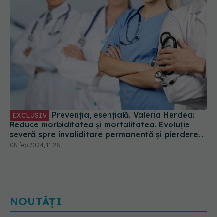
Prevenția, esențială. Valeria Herdea:
EXCLUSIV
Reduce morbiditatea și mortalitatea. Evoluție
severă spre invaliditare permanentă și pierdere
de vieți
08 feb 2024, 11:28
NOUTĂȚI