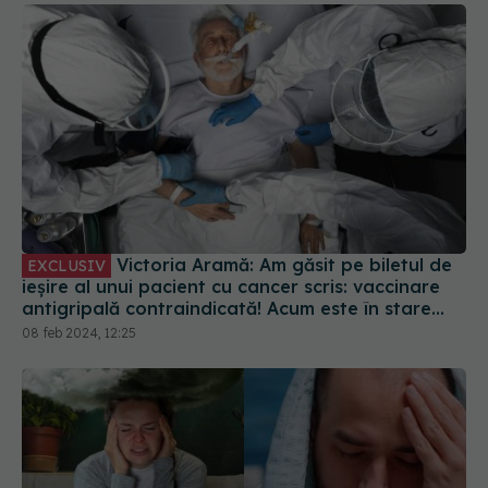
Victoria Aramă: Am găsit pe biletul de
EXCLUSIV
ieșire al unui pacient cu cancer scris: vaccinare
antigripală contraindicată! Acum este în stare
gravă! Gripa îi pune viața în pericol mai mult
08 feb 2024, 12:25
decât cancerul