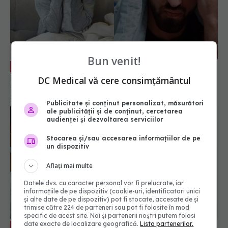
Bun venit!
De ce să te vaccinezi dacă oricum te
EXCLUSIV
poți îmbolnăvi. Val Vâlcu, mărturisire. Radu
DC Medical vă cere consimțământul
Gănescu, întrebare cheie pentru medicul
Gindrovel Dumitra: Mulțumesc că ați pus
08 feb 2024, 12:15
Publicitate și conținut personalizat, măsurători
întrebarea ASTA
ale publicității și de conținut, cercetarea
audienței și dezvoltarea serviciilor
Stocarea și/sau accesarea informațiilor de pe
un dispozitiv
Aflați mai multe
Datele dvs. cu caracter personal vor fi prelucrate, iar
informațiile de pe dispozitiv (cookie-uri, identificatori unici
și alte date de pe dispozitiv) pot fi stocate, accesate de și
trimise către 224 de parteneri sau pot fi folosite în mod
specific de acest site. Noi și partenerii noștri putem folosi
date exacte de localizare geografică.
Lista partenerilor.
România, codașă la prevenție.
EXCLUSIV