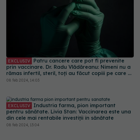
Patru cancere care pot fi prevenite
EXCLUSIV
prin vaccinare. Dr. Radu Vlădăreanu: Nimeni nu a
rămas infertil, steril, toți au făcut copiii pe care și
i-au dorit. Fetelor nu le-a crescut barbă
08 feb 2024, 14:03
Industria farma, pion important
EXCLUSIV
pentru sănătate. Livia Stan: Vaccinarea este una
din cele mai rentabile investiții în sănătate
08 feb 2024, 13:04