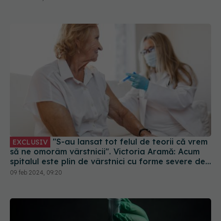
"S-au lansat tot felul de teorii că vrem
EXCLUSIV
să ne omorâm vârstnicii". Victoria Aramă: Acum
spitalul este plin de vârstnici cu forme severe de
gripă. Sunt nevaccinați
09 feb 2024, 09:20