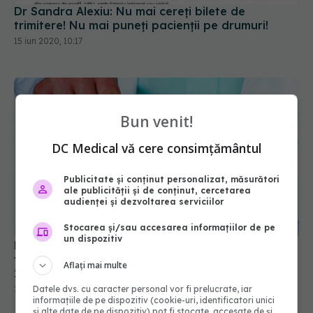
Dr Sandra Alexiu: Nu mai cereți bilete de
trimitere! Nu mai puneți pacienții pe drumuri!
15 iun 2020, 10:17
Bun venit!
DC Medical vă cere consimțământul
Publicitate și conținut personalizat, măsurători
ale publicității și de conținut, cercetarea
audienței și dezvoltarea serviciilor
Stocarea și/sau accesarea informațiilor de pe
un dispozitiv
Dr Mihaela Pop, reguli de respectat la medicul de
familie. „De acum înainte vom trăi cu SARS-CoV-
Aflați mai multe
2”
15 iun 2020, 08:30
Datele dvs. cu caracter personal vor fi prelucrate, iar
informațiile de pe dispozitiv (cookie-uri, identificatori unici
și alte date de pe dispozitiv) pot fi stocate, accesate de și