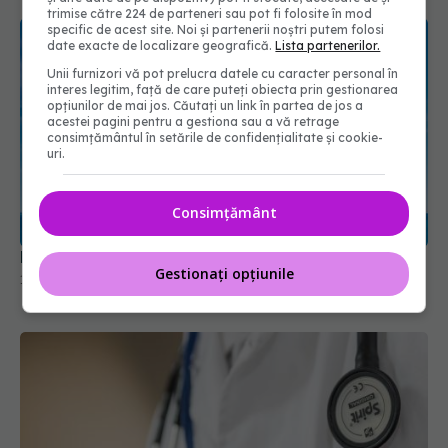
trimise către 224 de parteneri sau pot fi folosite în mod
specific de acest site. Noi și partenerii noștri putem folosi
date exacte de localizare geografică.
Lista partenerilor.
Unii furnizori vă pot prelucra datele cu caracter personal în
interes legitim, față de care puteți obiecta prin gestionarea
opțiunilor de mai jos. Căutați un link în partea de jos a
acestei pagini pentru a gestiona sau a vă retrage
consimțământul în setările de confidențialitate și cookie-
uri.
Consimțământ
Memorie bună: ce obiceiuri zilnice să aveți
Gestionați opțiunile
15 feb 2020, 08:05