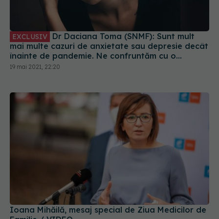
Dr Daciana Toma (SNMF): Sunt mult
EXCLUSIV
mai multe cazuri de anxietate sau depresie decât
înainte de pandemie. Ne confruntăm cu o
subdiagnosticare
19 mai 2021, 22:20
Ioana Mihăilă, mesaj special de Ziua Medicilor de