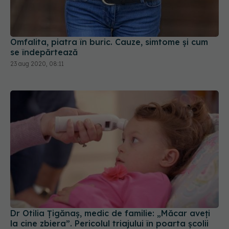
Omfalita, piatra în buric. Cauze, simtome și cum
se îndepărtează
23 aug 2020, 08:11
Dr Otilia Țigănaș, medic de familie: „Măcar aveți
la cine zbiera”. Pericolul triajului în poarta școlii