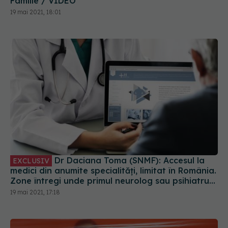
Familie / VIDEO
19 mai 2021, 18:01
Dr Daciana Toma (SNMF): Accesul la
EXCLUSIV
medici din anumite specialități, limitat în România.
Zone întregi unde primul neurolog sau psihiatru
este la 50-100 km
19 mai 2021, 17:18