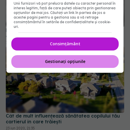
Unii furnizori vă pot prelucra datele cu caracter personal în
interes legitim, față de care puteți obiecta prin gestionarea
Dureri pe care mai toți le avem: cum le ții sub
opțiunilor de mai jos. Căutați un link în partea de jos a
control
acestei pagini pentru a gestiona sau a vă retrage
consimțământul în setările de confidențialitate și cookie-
10 iun 2019, 15:20
uri.
Consimțământ
Gestionați opțiunile
Cât de mult influențează sănătatea copilului tău
cartierul în care trăiești
23 iun 2020, 21:35