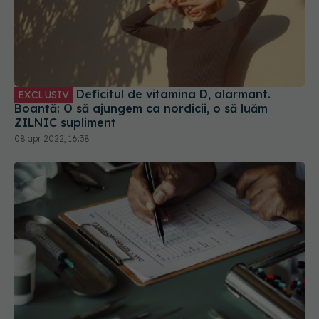
Deficitul de vitamina D, alarmant.
EXCLUSIV
Boantă: O să ajungem ca nordicii, o să luăm
ZILNIC supliment
08 apr 2022, 16:38
Medicii de familie notificați de CASMB, deciși să-și
facă dreptate în justiție. Așteaptă răspunsul la
contestații