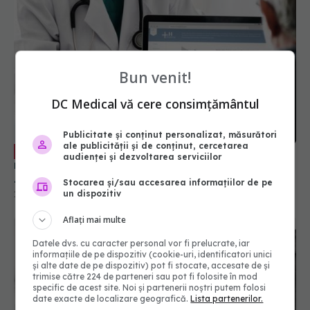
Bun venit!
DC Medical vă cere consimțământul
Dr Daciana Toma (SNMF): Accesul la
EXCLUSIV
medici din anumite specialități, limitat în România.
Zone întregi unde primul neurolog sau psihiatru
Publicitate și conținut personalizat, măsurători
este la 50-100 km
ale publicității și de conținut, cercetarea
19 mai 2021, 17:18
audienței și dezvoltarea serviciilor
Stocarea și/sau accesarea informațiilor de pe
un dispozitiv
Aflați mai multe
Datele dvs. cu caracter personal vor fi prelucrate, iar
informațiile de pe dispozitiv (cookie-uri, identificatori unici
și alte date de pe dispozitiv) pot fi stocate, accesate de și
trimise către 224 de parteneri sau pot fi folosite în mod
specific de acest site. Noi și partenerii noștri putem folosi
date exacte de localizare geografică.
Lista partenerilor.