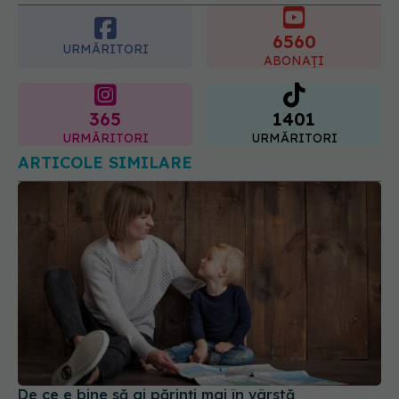
ABONAȚI
365
1401
URMĂRITORI
URMĂRITORI
ARTICOLE SIMILARE
De ce e bine să ai părinți mai în vârstă
31 iul 2019, 23:38