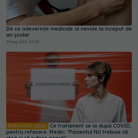
De ce adeverințe medicale ai nevoie la început de
an școlar
29 aug 2018, 00:58
Ce tratament se ia după COVID,
BREAKING NEWS
pentru refacere. Medic: "Pacientul NU trebuie să
stea și să sufere acasă"
19 ian 2021, 14:57