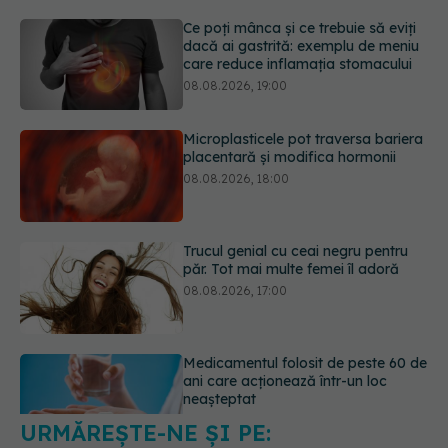
Microplasticele pot traversa bariera
placentară și modifica hormonii
08.08.2026, 18:00
Trucul genial cu ceai negru pentru
păr. Tot mai multe femei îl adoră
08.08.2026, 17:00
Medicamentul folosit de peste 60 de
ani care acționează într-un loc
neașteptat
08.08.2026, 16:00
URMĂREȘTE-NE ȘI PE:
Transpirații nocturne: semnul ignorat
care poate ascunde probleme
serioase de sănătate
6560
08.08.2026, 20:00
URMĂRITORI