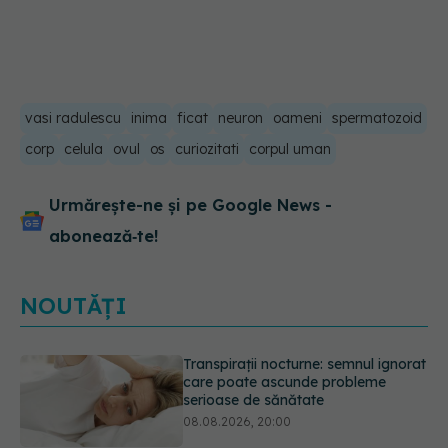
vasi radulescu
inima
ficat
neuron
oameni
spermatozoid
corp
celula
ovul
os
curiozitati
corpul uman
Urmărește-ne și pe Google News -
abonează‑te!
NOUTĂȚI
Ce poți mânca și ce trebuie să eviți
dacă ai gastrită: exemplu de meniu
care reduce inflamația stomacului
08.08.2026, 19:00