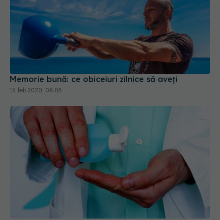
Memorie bună: ce obiceiuri zilnice să aveți
15 feb 2020, 08:05
Dr Mihaela Pop, reguli de respectat la medicul de
familie. „De acum înainte vom trăi cu SARS-CoV-
2”