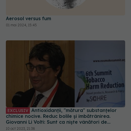
Aerosol versus fum
01 mai 2024, 15:45
Antioxidanții, "mătura" substanțelor
EXCLUSIV
chimice nocive. Reduc bolile și îmbătrânirea.
Giovanni Li Volti: Sunt ca niște vânători de
comori!
10 oct 2023, 21:38