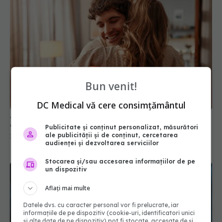
Bun venit!
DC Medical vă cere consimțământul
Ziua Îndrăgostiților - de unde vine sărbătoarea și
care sunt cele mai inspirate cadouri
Publicitate și conținut personalizat, măsurători
ale publicității și de conținut, cercetarea
15 feb 2025, 08:13
audienței și dezvoltarea serviciilor
Stocarea și/sau accesarea informațiilor de pe
un dispozitiv
Aflați mai multe
Datele dvs. cu caracter personal vor fi prelucrate, iar
informațiile de pe dispozitiv (cookie-uri, identificatori unici
și alte date de pe dispozitiv) pot fi stocate, accesate de și