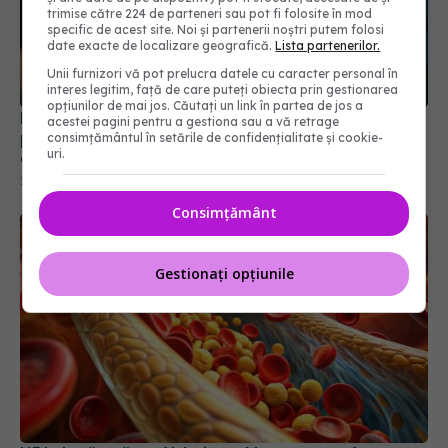
trimise către 224 de parteneri sau pot fi folosite în mod
specific de acest site. Noi și partenerii noștri putem folosi
date exacte de localizare geografică.
Lista partenerilor.
Unii furnizori vă pot prelucra datele cu caracter personal în
interes legitim, față de care puteți obiecta prin gestionarea
opțiunilor de mai jos. Căutați un link în partea de jos a
PMI Transformed: trecutul, prezentul și viitorul
acestei pagini pentru a gestiona sau a vă retrage
produselor fără fum. Impactul asupra sistemului
consimțământul în setările de confidențialitate și cookie-
uri.
de sănătate
26 noi 2024, 20:02
Consimțământ
Gestionați opțiunile