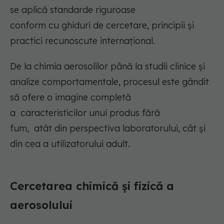
se aplică standarde riguroase
conform
cu
ghiduri de cercetare, principii și
practici recunoscute internațional.
D
e la
chimia aerosolilor până la studii clinice și
analize comportamentale, procesul este gândit
să ofere o imagine completă
a
caracteristicilor
un
ui
produs fără
fum
,
atât
din perspectiva laboratorului,
cât
și
din cea a utilizatorului
adult
.
Cercetarea chimică și fizică a
aerosol
ului