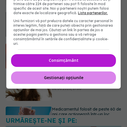
trimise către 224 de parteneri sau pot fi folosite în mod
specific de acest site. Noi și partenerii noștri putem folosi
date exacte de localizare geografică.
Lista partenerilor.
Microplasticele pot traversa bariera
placentară și modifica hormonii
Unii furnizori vă pot prelucra datele cu caracter personal în
08.08.2026, 18:00
interes legitim, față de care puteți obiecta prin gestionarea
opțiunilor de mai jos. Căutați un link în partea de jos a
acestei pagini pentru a gestiona sau a vă retrage
consimțământul în setările de confidențialitate și cookie-
uri.
Trucul genial cu ceai negru pentru
păr. Tot mai multe femei îl adoră
08.08.2026, 17:00
Consimțământ
Gestionați opțiunile
Medicamentul folosit de peste 60 de
ani care acționează într-un loc
neașteptat
08.08.2026, 16:00
URMĂREȘTE-NE ȘI PE:
Transpirații nocturne: semnul ignorat
care poate ascunde probleme
serioase de sănătate
6560
08.08.2026, 20:00
URMĂRITORI