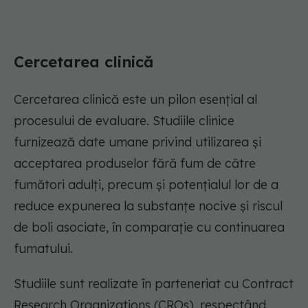
Cercetare
a
clinică
Cercetarea clinică este un pilon esențial al
procesului de evaluare. Studiile clinice
furnizează date umane privind utilizarea și
acceptarea produselor fără fum
de către
fumători adulți
, precum și potențialul lor de a
reduce expunerea la substanțe nocive și riscul
de boli asociate,
în
compara
ție
cu continuarea
fumatului.
Studiile sunt realizate în parteneriat cu Contract
Research
Organizations
(
CROs
), respectând