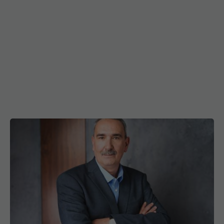
Ce e mai nociv: fumul sau nicotina?