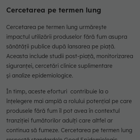
Cercetare
a
pe termen lung
Cercetarea pe termen lung urmărește
impactul
utilizării
produs
elor
fără fum asupra
sănătății
publice
după lansarea pe piață.
Aceasta include studii post-piață,
monitorizarea
siguranței,
cercetări
clinice suplimentare
și
analize
epidemiologice.
În timp, aceste eforturi
contribuie la o
înțelegere mai amplă a
rolului potențial
pe care
produsele fără fum îl pot avea în
contextul
tranziției fumătorilor adulți care altfel ar
continua să fumeze
. Cercetarea pe termen lung
respectă standardele
Good
Epidemiologic