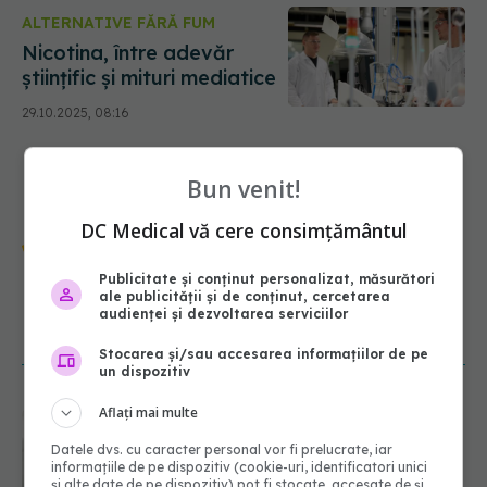
ALTERNATIVE FĂRĂ FUM
Nicotina, între adevăr
științific și mituri mediatice
29.10.2025, 08:16
Bun venit!
DC Medical vă cere consimțământul
Urmărește-ne și pe Google News -
abonează‑te!
Publicitate și conținut personalizat, măsurători
ale publicității și de conținut, cercetarea
audienței și dezvoltarea serviciilor
NOUTĂȚI
Stocarea și/sau accesarea informațiilor de pe
un dispozitiv
Aflați mai multe
Ce poți mânca și ce trebuie să eviți
dacă ai gastrită: exemplu de meniu
Datele dvs. cu caracter personal vor fi prelucrate, iar
care reduce inflamația stomacului
informațiile de pe dispozitiv (cookie-uri, identificatori unici
08.08.2026, 19:00
și alte date de pe dispozitiv) pot fi stocate, accesate de și