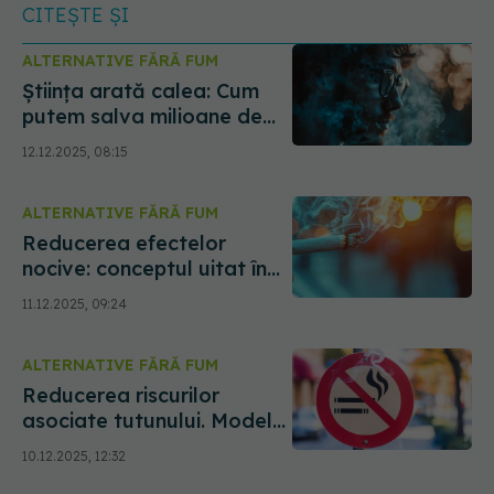
CITEȘTE ȘI
ALTERNATIVE FĂRĂ FUM
Știința arată calea: Cum
putem salva milioane de
vieți
12.12.2025, 08:15
ALTERNATIVE FĂRĂ FUM
Reducerea efectelor
nocive: conceptul uitat în
lupta împotriva fumatului
11.12.2025, 09:24
ALTERNATIVE FĂRĂ FUM
Reducerea riscurilor
asociate tutunului. Modele
de succes
10.12.2025, 12:32