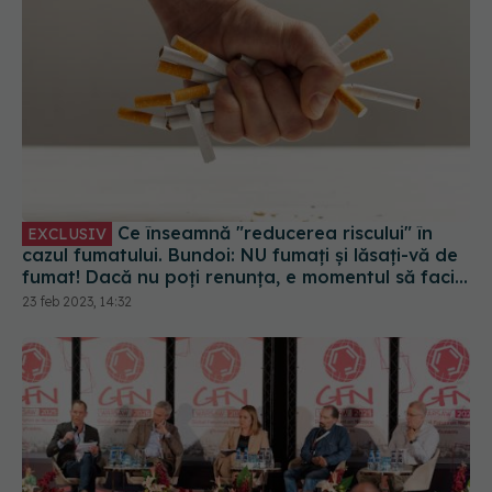
Ce înseamnă "reducerea riscului" în
EXCLUSIV
cazul fumatului. Bundoi: NU fumați și lăsați-vă de
fumat! Dacă nu poți renunța, e momentul să faci
o schimbare
23 feb 2023, 14:32