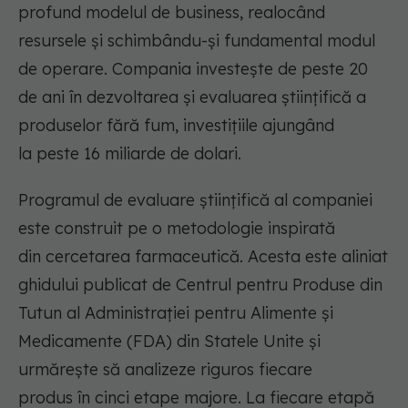
profund modelul de business, realocând
resursele și schimbând
u-și
fundamental modul
de operare. Compania investește de peste 20
de ani în dezvoltarea și evaluarea științifică a
produselor fără fum, investiții
le
ajungând
la
peste 16 miliarde de dolari.
Programul
de evaluare științifică al companiei
este
construit pe o metodologie inspirată
din
cercetarea
farmaceutică
.
Acesta
este
aliniat
ghidu
lui
publicat
de Centru
l
pentru Produse din
Tutun al Administrați
ei pentru Alimente și
Medicamente (
F
DA)
din Statele Unite
și
urmărește să analizeze riguros fiecare
produs
în
cinci etape majore.
La fiecare etapă