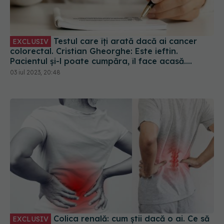
Testul care îți arată dacă ai cancer
EXCLUSIV
colorectal. Cristian Gheorghe: Este ieftin.
Pacientul și-l poate cumpăra, îl face acasă.
Rezultatele sunt rapide
03 iul 2023, 20:48
Colica renală: cum știi dacă o ai. Ce să
EXCLUSIV