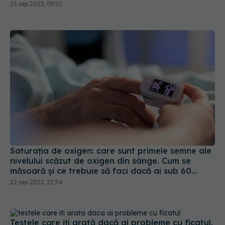
pentru 67 lei lumea nu donează! Nu trebuie să
25 sep 2023, 09:52
vină pentru bani
Saturația de oxigen: care sunt primele semne ale
nivelului scăzut de oxigen din sânge. Cum se
măsoară și ce trebuie să faci dacă ai sub 60
mmHG
22 sep 2023, 22:54
Testele care îți arată dacă ai probleme cu ficatul.