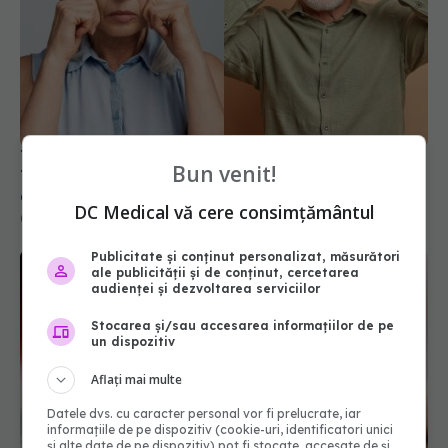
Tulburările de memorie, cauze și tratament.
Bun venit!
Trifan: Fiecare dintre noi ne confruntăm cu
aceste probleme. Problema este când sunt
DC Medical vă cere consimțământul
constante și progresive
09 feb 2023, 15:43
Publicitate și conținut personalizat, măsurători
ale publicității și de conținut, cercetarea
audienței și dezvoltarea serviciilor
Stocarea și/sau accesarea informațiilor de pe
un dispozitiv
Aflați mai multe
Datele dvs. cu caracter personal vor fi prelucrate, iar
informațiile de pe dispozitiv (cookie-uri, identificatori unici
și alte date de pe dispozitiv) pot fi stocate, accesate de și