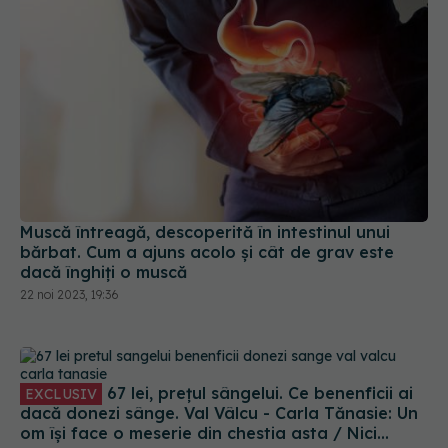
Muscă întreagă, descoperită în intestinul unui
bărbat. Cum a ajuns acolo și cât de grav este
dacă înghiți o muscă
22 noi 2023, 19:36
67 lei, prețul sângelui. Ce benenficii ai
EXCLUSIV
dacă donezi sânge. Val Vâlcu - Carla Tănasie: Un
om își face o meserie din chestia asta / Nici