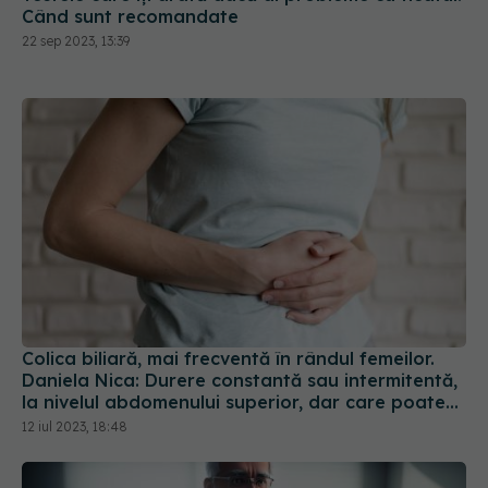
Când sunt recomandate
22 sep 2023, 13:39
Colica biliară, mai frecventă în rândul femeilor.
Daniela Nica: Durere constantă sau intermitentă,
la nivelul abdomenului superior, dar care poate
iradia în spate sau la nivelul umărului
12 iul 2023, 18:48