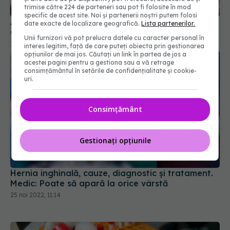
trimise către 224 de parteneri sau pot fi folosite în mod
specific de acest site. Noi și partenerii noștri putem folosi
Anemia feriprivă, cauze, diagnostic și tratament.
date exacte de localizare geografică.
Lista partenerilor.
Când poate pune viața în pericol
Unii furnizori vă pot prelucra datele cu caracter personal în
28 noi 2022, 20:30
interes legitim, față de care puteți obiecta prin gestionarea
opțiunilor de mai jos. Căutați un link în partea de jos a
acestei pagini pentru a gestiona sau a vă retrage
consimțământul în setările de confidențialitate și cookie-
uri.
Consimțământ
Gestionați opțiunile
Hernia inghinală, cauze, diagnostic și tratament.
Medic: Poate să apară la orice vârstă
25 noi 2022, 11:14