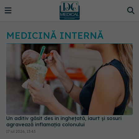
MEDICINĂ INTERNĂ
Un aditiv găsit des în înghețată, iaurt și sosuri
agravează inflamația colonului
17 iul 2026, 13:43