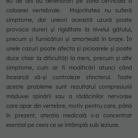
60 de ani au deteriorări pe zona cervicală a
coloanei vertebrale. Majoritatea nu suferă
simptome, dar uneori această uzură poate
provoca dureri și rigiditate la nivelul gâtului,
precum și furnicături și amorțeală în brațe. În
unele cazuri poate afecta și picioarele și poate
duce chiar la dificultăți la mers, precum și alte
simptome, cum ar fi modificări atunci când
încearcă să-și controleze sfincterul. Toate
aceste probleme sunt rezultatul compresiunii
măduvei spinării sau a rădăcinilor nervoase
care apar din vertebre, motiv pentru care, până
în prezent, atenția medicală s-a concentrat
esențial pe ceea ce se întâmplă sub leziune.