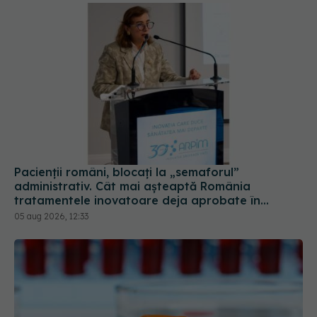
Pacienții români, blocați la „semaforul”
administrativ. Cât mai așteaptă România
tratamentele inovatoare deja aprobate în
Europa
05 aug 2026, 12:33