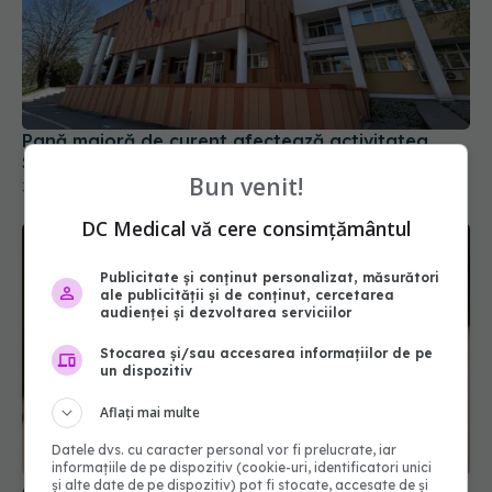
Pană majoră de curent afectează activitatea
Spitalului Județean, la Sibiu
31 iul 2026, 17:31
Bun venit!
DC Medical vă cere consimțământul
Publicitate și conținut personalizat, măsurători
ale publicității și de conținut, cercetarea
audienței și dezvoltarea serviciilor
Stocarea și/sau accesarea informațiilor de pe
un dispozitiv
Alina Pușcău, diagnostic devastator! Am cinci
Aflați mai multe
tumori și boala a ajuns la oase
Datele dvs. cu caracter personal vor fi prelucrate, iar
04 aug 2026, 11:27
informațiile de pe dispozitiv (cookie-uri, identificatori unici
și alte date de pe dispozitiv) pot fi stocate, accesate de și