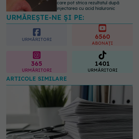
indica riscul pentru 8 boli majore
07.08.2026, 18:34
6560
URMĂRITORI
ABONAȚI
365
1401
URMĂRITORI
URMĂRITORI
ARTICOLE SIMILARE
Mii de angajați din Sănătate ar putea primi salarii