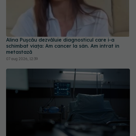
Alina Pușcău dezvăluie diagnosticul care i-a
schimbat viața: Am cancer la sân. Am intrat în
metastază
07 aug 2026, 12:39
PNRR: 174 de milioane de lei pentru sănătate într-
o singură săptămână. Ce spitale primesc bani
07 aug 2026, 16:41