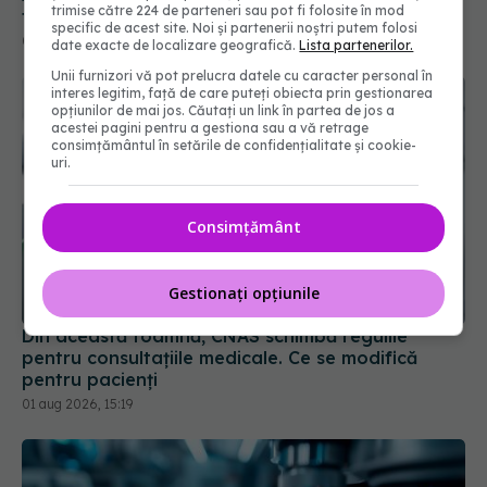
trimise către 224 de parteneri sau pot fi folosite în mod
specific de acest site. Noi și partenerii noștri putem folosi
date exacte de localizare geografică.
Lista partenerilor.
Unii furnizori vă pot prelucra datele cu caracter personal în
interes legitim, față de care puteți obiecta prin gestionarea
opțiunilor de mai jos. Căutați un link în partea de jos a
acestei pagini pentru a gestiona sau a vă retrage
consimțământul în setările de confidențialitate și cookie-
uri.
Consimțământ
Din această toamnă, CNAS schimbă regulile
pentru consultațiile medicale. Ce se modifică
Gestionați opțiunile
pentru pacienți
01 aug 2026, 15:19