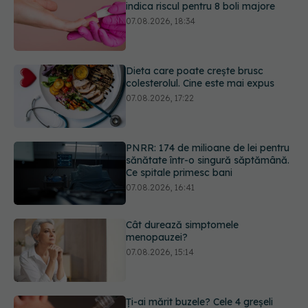
colesterolul. Cine este mai expus
07.08.2026, 17:22
PNRR: 174 de milioane de lei pentru
sănătate într-o singură săptămână.
Ce spitale primesc bani
07.08.2026, 16:41
Cât durează simptomele
menopauzei?
07.08.2026, 15:14
Ți-ai mărit buzele? Cele 4 greșeli
care pot strica rezultatul după
injectarea cu acid hialuronic
07.08.2026, 13:54
URMĂREȘTE-NE ȘI PE:
Testul din deget care ar putea