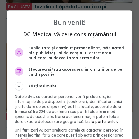
Rozalina Lăpădatu: anticorpii
EXCLUSIV
monoclonali nu înlocuiesc vaccinarea și nu vor
face minuni
Bun venit!
26 oct 2021, 18:17
DC Medical vă cere consimțământul
Publicitate și conținut personalizat, măsurători
ale publicității și de conținut, cercetarea
audienței și dezvoltarea serviciilor
Stocarea și/sau accesarea informațiilor de pe
un dispozitiv
Aflați mai multe
Datele dvs. cu caracter personal vor fi prelucrate, iar
informațiile de pe dispozitiv (cookie-uri, identificatori unici
și alte date de pe dispozitiv) pot fi stocate, accesate de și
trimise către 224 de parteneri sau pot fi folosite în mod
Anticorpi monoclonali. Dr Sandra
EXCLUSIV
specific de acest site. Noi și partenerii noștri putem folosi
date exacte de localizare geografică.
Lista partenerilor.
Alexiu: sunt niște substanțe care se administrează
încă de la prima, a doua zi de boală
Unii furnizori vă pot prelucra datele cu caracter personal în
interes legitim, față de care puteți obiecta prin gestionarea
26 oct 2021, 15:56