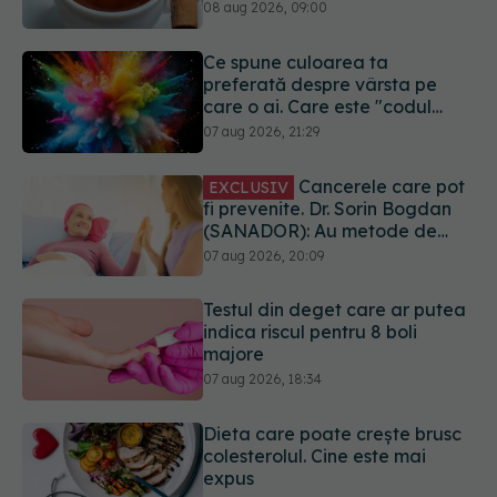
08 aug 2026, 09:00
Ce spune culoarea ta
preferată despre vârsta pe
care o ai. Care este "codul
cromatic" al generațiilor
07 aug 2026, 21:29
Cancerele care pot
EXCLUSIV
fi prevenite. Dr. Sorin Bogdan
(SANADOR): Au metode de
prevenție
07 aug 2026, 20:09
Testul din deget care ar putea
indica riscul pentru 8 boli
majore
07 aug 2026, 18:34
Dieta care poate crește brusc
colesterolul. Cine este mai
expus