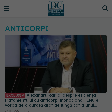
ANTICORPI
Alexandru Rafila, despre eficiența
EXCLUSIV
tratamentului cu anticorpi monoclonali: „Nu e
vorba de o durată atât de lungă cât a unui
vaccin”
27 oct 2021, 18:19