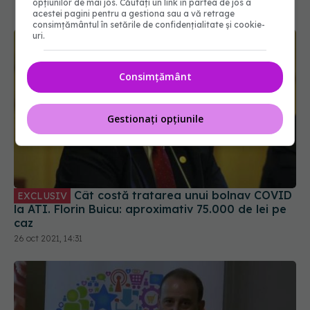
opțiunilor de mai jos. Căutați un link în partea de jos a
acestei pagini pentru a gestiona sau a vă retrage
consimțământul în setările de confidențialitate și cookie-
uri.
Consimțământ
Gestionați opțiunile
Cât costă tratarea unui bolnav COVID
EXCLUSIV
la ATI. Florin Buicu: aproximativ 75.000 de lei pe
caz
26 oct 2021, 14:31