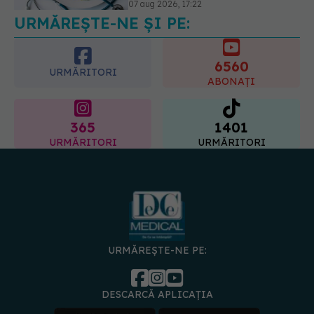
07 aug 2026, 17:22
URMĂREȘTE-NE ȘI PE:
6560
URMĂRITORI
ABONAȚI
365
1401
URMĂRITORI
URMĂRITORI
URMĂREȘTE-NE PE:
DESCARCĂ APLICAȚIA