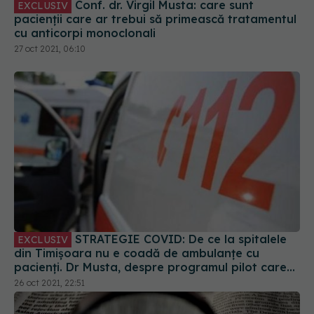
Conf. dr. Virgil Musta: care sunt
EXCLUSIV
pacienții care ar trebui să primească tratamentul
cu anticorpi monoclonali
27 oct 2021, 06:10
STRATEGIE COVID: De ce la spitalele
EXCLUSIV
din Timișoara nu e coadă de ambulanțe cu
pacienți. Dr Musta, despre programul pilot care
salvează vieți
26 oct 2021, 22:51