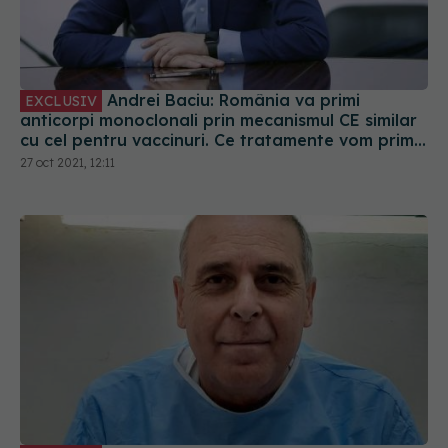
Andrei Baciu: România va primi
EXCLUSIV
anticorpi monoclonali prin mecanismul CE similar
cu cel pentru vaccinuri. Ce tratamente vom primi
și când
27 oct 2021, 12:11