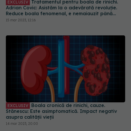
Tratamentul pentru boala de rinichi.
EXCLUSIV
Adrian Covic: Asistăm la o adevărată revoluție.
Reduce boala fenomenal, e nemaiauzit până
acum. Nu mai au nevoie de dializă
15 mar 2023, 12:16
Boala cronică de rinichi, cauze.
EXCLUSIV
Stănescu: Este asimptomatică. Impact negativ
asupra calității vieții
14 mar 2023, 20:00