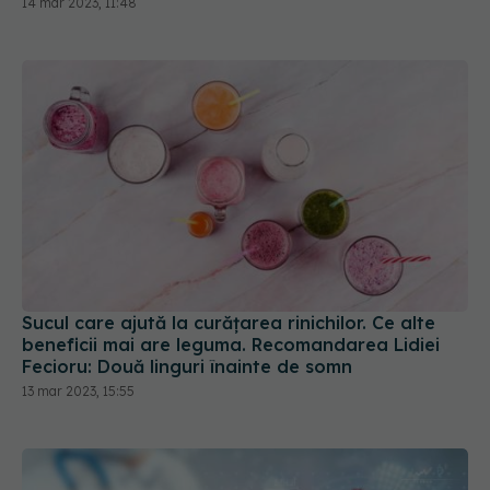
este prea târziu să ne ferim
14 mar 2023, 11:48
Sucul care ajută la curățarea rinichilor. Ce alte
beneficii mai are leguma. Recomandarea Lidiei
Fecioru: Două linguri înainte de somn
13 mar 2023, 15:55