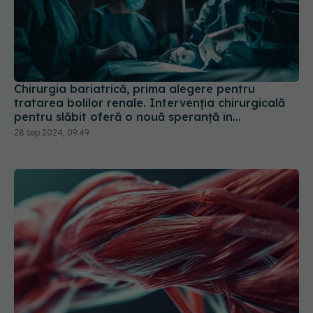
Chirurgia bariatrică, prima alegere pentru
tratarea bolilor renale. Intervenția chirurgicală
pentru slăbit oferă o nouă speranță în
tratamentul bolilor de rinichi
28 sep 2024, 09:49