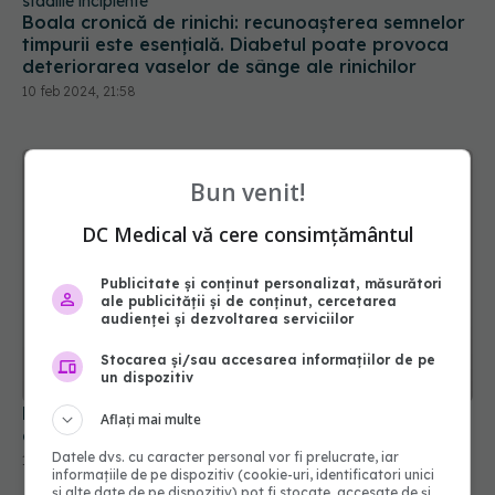
Boala cronică de rinichi: recunoașterea semnelor
timpurii este esențială. Diabetul poate provoca
deteriorarea vaselor de sânge ale rinichilor
10 feb 2024, 21:58
Bun venit!
DC Medical vă cere consimțământul
Publicitate și conținut personalizat, măsurători
ale publicității și de conținut, cercetarea
audienței și dezvoltarea serviciilor
Stocarea și/sau accesarea informațiilor de pe
un dispozitiv
Depistarea durerii renale. Este des confundată
Aflați mai multe
cu durerea de spate. Când să mergi la doctor
Datele dvs. cu caracter personal vor fi prelucrate, iar
16 dec 2023, 22:22
informațiile de pe dispozitiv (cookie-uri, identificatori unici
și alte date de pe dispozitiv) pot fi stocate, accesate de și