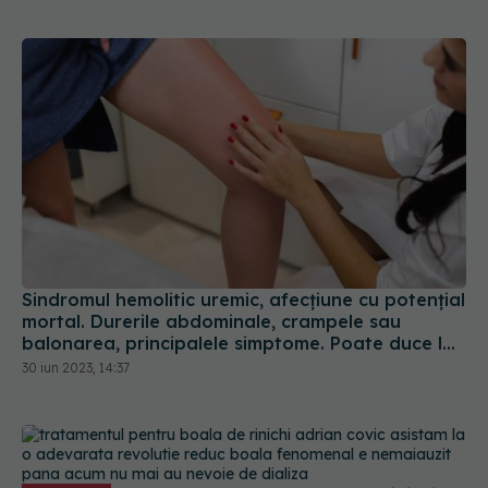
Sindromul hemolitic uremic, afecțiune cu potențial
mortal. Durerile abdominale, crampele sau
balonarea, principalele simptome. Poate duce la
insuficiență renală sau AVC
30 iun 2023, 14:37