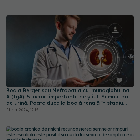
Boala Berger sau Nefropatia cu imunoglobulina
A (IgA): 5 lucruri importante de știut. Semnul dat
de urină. Poate duce la boală renală în stadiu
final în 10 ani
01 mai 2024, 12:15