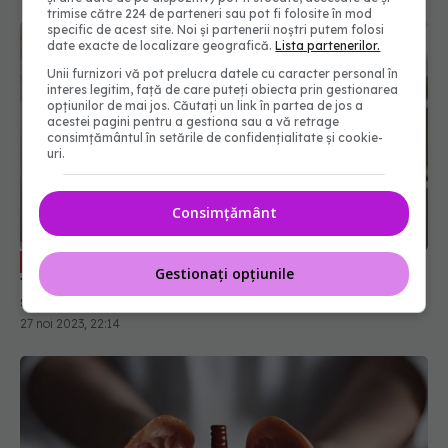
trimise către 224 de parteneri sau pot fi folosite în mod
specific de acest site. Noi și partenerii noștri putem folosi
date exacte de localizare geografică.
Lista partenerilor.
Unii furnizori vă pot prelucra datele cu caracter personal în
interes legitim, față de care puteți obiecta prin gestionarea
opțiunilor de mai jos. Căutați un link în partea de jos a
acestei pagini pentru a gestiona sau a vă retrage
consimțământul în setările de confidențialitate și cookie-
uri.
Consimțământ
Pietrele la rinichi: cauze, simptome,
EXCLUSIV
Gestionați opțiunile
tratament. Dr. Mihai Dobra: De la nimic până la a
scoate un rinichi!
27 noi 2023, 22:14