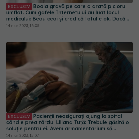
Boala gravă pe care o arată piciorul
EXCLUSIV
umflat. Cum gafele Internetului au luat locul
medicului: Beau ceai și cred că totul e ok. Dacă
nu-i doare, de ce să se alerteze
14 mar 2023, 16:05
Pacienții neasigurați ajung la spital
EXCLUSIV
când e prea târziu. Liliana Tuță: Trebuie găsită o
soluție pentru ei. Avem armamentarium să
acționăm împotriva bolii
14 mar 2023, 15:07