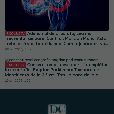
Adenomul de prostată, cea mai
EXCLUSIV
frecventă tumoare. Conf. dr. Marcian Manu: Asta
trebuie să știe toată lumea! Cam toți bărbații vor
avea
09 sep 2023, 12:07
Cancerul renal, descoperit întâmplător
EXCLUSIV
la ecografie. Bogdan Pârlițeanu: Tumoarea e
identificată de la 2,5 cm. Totul pleacă de la o
ecografie. Măcar o dată pe an să faceți
25 oct 2023, 11:55
ecografie de abdomen total