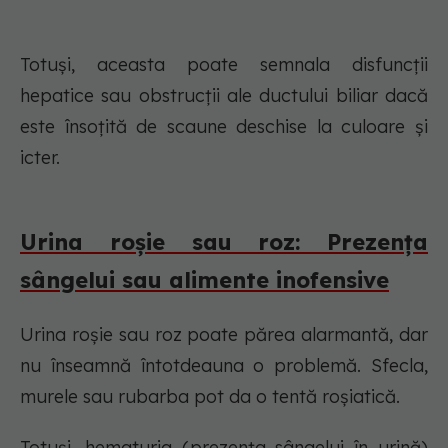
Totuși, aceasta poate semnala disfuncții
hepatice sau obstrucții ale ductului biliar dacă
este însoțită de scaune deschise la culoare și
icter.
Urina roșie sau roz: Prezența
sângelui sau alimente inofensive
Urina roșie sau roz poate părea alarmantă, dar
nu înseamnă întotdeauna o problemă. Sfecla,
murele sau rubarba pot da o tentă roșiatică.
Totuși, hematuria (prezența sângelui în urină)