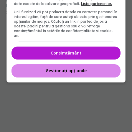
date exacte de localizare geografică.
Lista partenerilor.
Pârlițeanu: Opresc tot timpul pe drum să meargă
la toaletă
Unii furnizori vă pot prelucra datele cu caracter personal în
29 oct 2023, 22:03
interes legitim, față de care puteți obiecta prin gestionarea
opțiunilor de mai jos. Căutați un link în partea de jos a
acestei pagini pentru a gestiona sau a vă retrage
consimțământul în setările de confidențialitate și cookie-
uri.
Consimțământ
Gestionați opțiunile