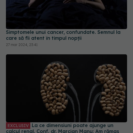
Simptomele unui cancer, confundate. Semnul la
care să fii atent în timpul nopții
27 mar 2024, 23:41
La ce dimensiuni poate ajunge un
EXCLUSIV
calcul renal. Conf. dr. Marcian Manu: Am rămas