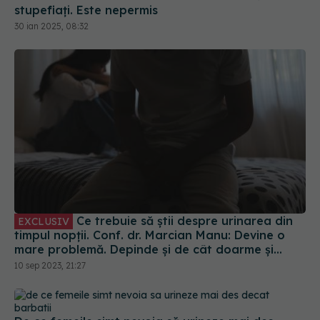
stupefiați. Este nepermis
30 ian 2025, 08:32
Ce trebuie să știi despre urinarea din
EXCLUSIV
timpul nopții. Conf. dr. Marcian Manu: Devine o
mare problemă. Depinde și de cât doarme și
când doarme omul
10 sep 2023, 21:27