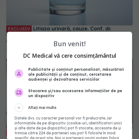
Litiaza urinară, cauze. Conf. dr.
EXCLUSIV
Marcian Manu: Factorul genetic este deosebit de
important. Deshidratarea, factor principal
Bun venit!
30 ian 2025, 17:11
DC Medical vă cere consimțământul
Publicitate și conținut personalizat, măsurători
ale publicității și de conținut, cercetarea
audienței și dezvoltarea serviciilor
Stocarea și/sau accesarea informațiilor de pe
un dispozitiv
Aflați mai multe
Datele dvs. cu caracter personal vor fi prelucrate, iar
informațiile de pe dispozitiv (cookie-uri, identificatori unici
și alte date de pe dispozitiv) pot fi stocate, accesate de și
Testul care pune diagnosticul de
EXCLUSIV
trimise către 224 de parteneri sau pot fi folosite în mod
specific de acest site. Noi și partenerii noștri putem folosi
infecție urinară. Semnul că ai o problemă.