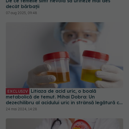
De ce femeile simt nevoia să urineze mai des
decât bărbații
07 aug 2025, 09:48
Litiaza de acid uric, o boală
EXCLUSIV
metabolică de temut. Mihai Dobra: Un
dezechilibru al acidului uric în strânsă legătură cu
guta
24 mai 2024, 14:28