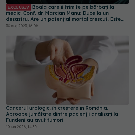
Boala care îi trimite pe bărbați la
EXCLUSIV
medic. Conf. dr. Marcian Manu: Duce la un
dezastru. Are un potențial mortal crescut. Este
zgomotoasă și violentă
30 aug 2023, 16:08
Cancerul urologic, în creștere în România.
Aproape jumătate dintre pacienții analizați la
Fundeni au avut tumori
10 iun 2026, 14:30