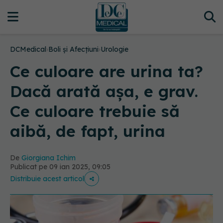
DCMedical
›
Boli și Afecțiuni
›
Urologie
Ce culoare are urina ta?
Dacă arată așa, e grav.
Ce culoare trebuie să
aibă, de fapt, urina
De
Giorgiana Ichim
Publicat pe 09 ian 2025, 09:05
Distribuie acest articol