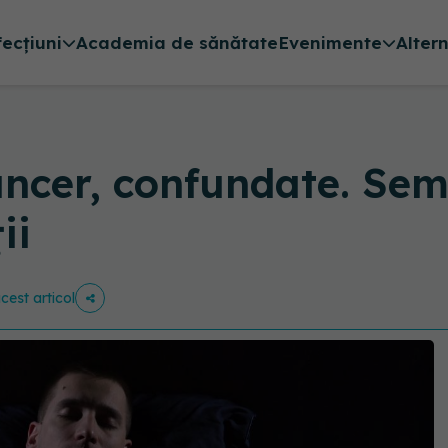
fecțiuni
Academia de sănătate
Evenimente
Alter
cer, confundate. Semnu
ii
acest articol