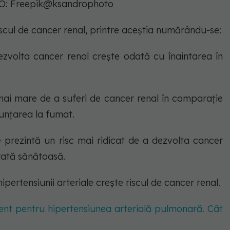
OTO: Freepik@ksandrophoto
iscul de cancer renal, printre aceștia numărându-se:
zvolta cancer renal crește odată cu înaintarea în
mai mare de a suferi de cancer renal în comparație
unțarea la fumat.
 prezintă un risc mai ridicat de a dezvolta cancer
rată sănătoasă.
ipertensiunii arteriale crește riscul de cancer renal.
t pentru hipertensiunea arterială pulmonară. Cât