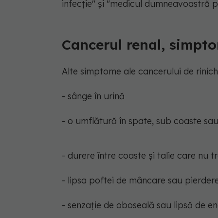
infecție" și "medicul dumneavoastră po
Cancerul renal, simpt
Alte simptome ale cancerului de rinichi
- sânge în urină
- o umflătură în spate, sub coaste sau
- durere între coaste și talie care nu t
- lipsa poftei de mâncare sau pierdere
- senzație de oboseală sau lipsă de en