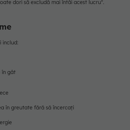
ate dori să excludă mai întâi acest lucru".
ome
 includ:
 în gât
rece
a în greutate fără să încercați
ergie