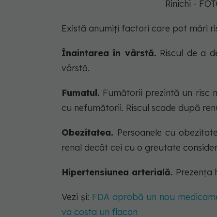
Rinichi - F
Există anumiți factori care pot mări r
Înaintarea în vârstă.
Riscul de a de
vârstă.
Fumatul.
Fumătorii prezintă un risc 
cu nefumătorii. Riscul scade după ren
Obezitatea.
Persoanele cu obezitate
renal decât cei cu o greutate conside
Hipertensiunea arterială.
Prezența h
Vezi și:
FDA aprobă un nou medicamen
va costa un flacon