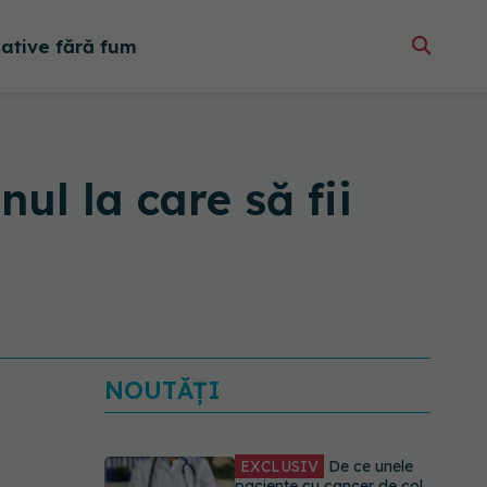
native fără fum
l la care să fii
NOUTĂȚI
EXCLUSIV
De ce unele
paciente cu cancer de col