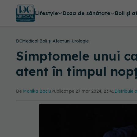
Lifestyle
Doza de sănătate
Boli și a
DCMedical
›
Boli și Afecțiuni
›
Urologie
Simptomele unui can
atent în timpul nopț
De
Monika Baciu
Publicat pe 27 mar 2024, 23:41
Distribuie 