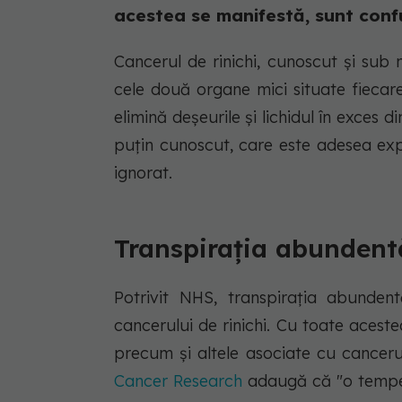
acestea se manifestă, sunt confu
Cancerul de rinichi, cunoscut și sub 
cele două organe mici situate fiecar
elimină deșeurile și lichidul în exces 
puțin cunoscut, care este adesea exp
ignorat.
Transpirația abundentă
Potrivit NHS, transpirația abundent
cancerului de rinichi. Cu toate aces
precum și altele asociate cu cancerul
Cancer Research
adaugă că "o tempera