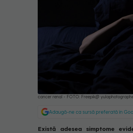
cancer renal - FOTO: Freepik@ yulaphotograph
Adaugă-ne ca sursă preferată în Go
Există adesea simptome evide