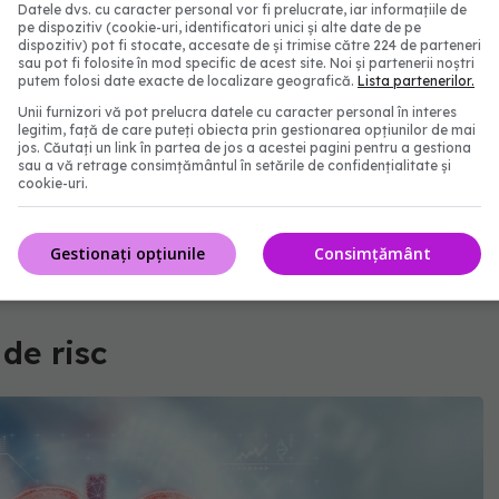
Datele dvs. cu caracter personal vor fi prelucrate, iar informațiile de
pe dispozitiv (cookie-uri, identificatori unici și alte date de pe
obișnuite și pot fi rezultatul multor afecțiuni
dispozitiv) pot fi stocate, accesate de și trimise către 224 de parteneri
sau pot fi folosite în mod specific de acest site. Noi și partenerii noștri
itudine că suferiți de cancer renal.
putem folosi date exacte de localizare geografică.
Lista partenerilor.
Unii furnizori vă pot prelucra datele cu caracter personal în interes
 cazul în care sunt cauzate de cancer, identificarea
legitim, față de care puteți obiecta prin gestionarea opțiunilor de mai
jos. Căutați un link în partea de jos a acestei pagini pentru a gestiona
uce la tratamente mai eficiente. Supraviețuirea este
sau a vă retrage consimțământul în setările de confidențialitate și
cookie-uri.
Gestionați opțiunile
Consimțământ
care apare când urinezi. Nu trebuie ignorat
 de risc