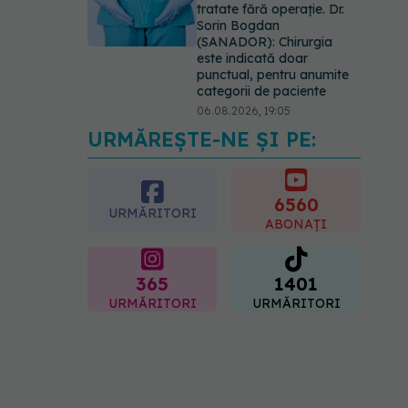
tratate fără operație. Dr.
Sorin Bogdan
(SANADOR): Chirurgia
este indicată doar
punctual, pentru anumite
categorii de paciente
06.08.2026, 19:05
URMĂREȘTE-NE ȘI PE:
EXCLUSIV
Brahiterapie
vs radioterapie externă în
cancerul ginecologic. Dr.
Sorin Bogdan (SANADOR)
6560
URMĂRITORI
explică diferența și cum
ABONAȚI
acționează tratamentul
06.08.2026, 22:49
365
1401
URMĂRITORI
URMĂRITORI