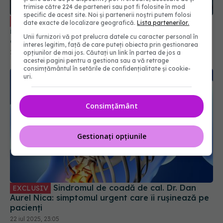
trimise către 224 de parteneri sau pot fi folosite în mod
specific de acest site. Noi și partenerii noștri putem folosi
Semnul banal dat de cârcei. Nu-i mai
EXCLUSIV
date exacte de localizare geografică.
Lista partenerilor.
ignora! Atenție la picioarele reci, furnicături,
Unii furnizori vă pot prelucra datele cu caracter personal în
durere când mergi
interes legitim, față de care puteți obiecta prin gestionarea
21 iun 2025, 11:20
opțiunilor de mai jos. Căutați un link în partea de jos a
acestei pagini pentru a gestiona sau a vă retrage
consimțământul în setările de confidențialitate și cookie-
uri.
Consimțământ
Gestionați opțiunile
Sindromul de coadă de cal. Dr. Dan
EXCLUSIV
Aurel Nica: simptomul urgent care îi rușinează pe
pacienți
22 iul 2025, 23:05