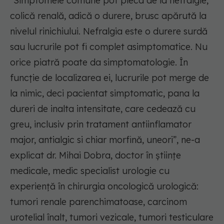
”Simptomele comune pot pleca de la nefralgie,
colică renală, adică o durere, brusc apărută la
nivelul rinichiului. Nefralgia este o durere surdă
sau lucrurile pot fi complet asimptomatice. Nu
orice piatră poate da simptomatologie. În
funcție de localizarea ei, lucrurile pot merge de
la nimic, deci pacientat simptomatic, pana la
dureri de inalta intensitate, care cedează cu
greu, inclusiv prin tratament antiinflamator
major, antialgic si chiar morfină, uneori”, ne-a
explicat dr. Mihai Dobra, doctor în științe
medicale, medic specialist urologie cu
experiență în chirurgia oncologică urologică:
tumori renale parenchimatoase, carcinom
urotelial înalt, tumori vezicale, tumori testiculare