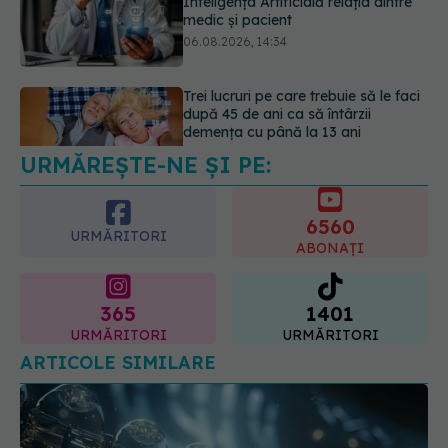
după 45 de ani ca să întârzii
demența cu până la 13 ani
06.08.2026, 13:03
Colebil și Panzcebil, blocate
temporar în farmacii. ANMDMR
explică de ce a luat măsura
06.08.2026, 16:37
URMĂREȘTE-NE ȘI PE:
6560
URMĂRITORI
ABONAȚI
365
1401
URMĂRITORI
URMĂRITORI
ARTICOLE SIMILARE