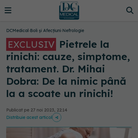
DCMedical
›
Boli și Afecțiuni
›
Nefrologie
Pietrele la
EXCLUSIV
rinichi: cauze, simptome,
tratament. Dr. Mihai
Dobra: De la nimic până
la a scoate un rinichi!
Publicat pe 27 noi 2023, 22:14
Distribuie acest articol