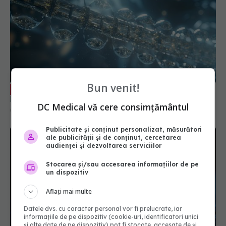
Bun venit!
Terapia care regenerează celulele. Dr.
EXCLUSIV
Mihai Băican: E medicament
DC Medical vă cere consimțământul
07 iul 2025, 20:52
Publicitate și conținut personalizat, măsurători
ale publicității și de conținut, cercetarea
audienței și dezvoltarea serviciilor
Stocarea și/sau accesarea informațiilor de pe
un dispozitiv
Aflați mai multe
Datele dvs. cu caracter personal vor fi prelucrate, iar
informațiile de pe dispozitiv (cookie-uri, identificatori unici
și alte date de pe dispozitiv) pot fi stocate, accesate de și