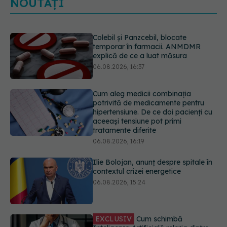
NOUTĂȚI
Cum aleg medicii combinația
potrivită de medicamente pentru
hipertensiune. De ce doi pacienți cu
aceeași tensiune pot primi
tratamente diferite
06.08.2026, 16:19
Ilie Bolojan, anunț despre spitale în
contextul crizei energetice
06.08.2026, 15:24
EXCLUSIV
Cum schimbă
Inteligența Artificială relația dintre
medic și pacient
06.08.2026, 14:34
Trei lucruri pe care trebuie să le faci