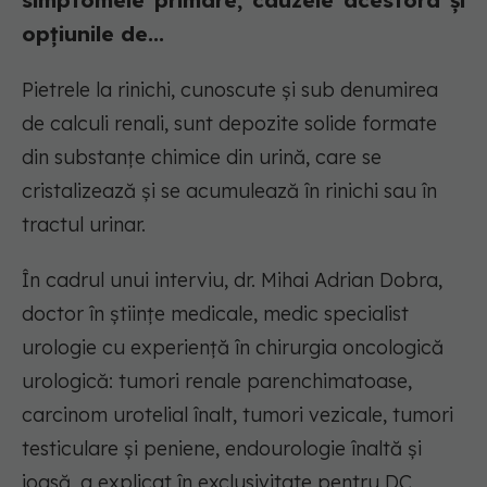
simptomele primare, cauzele acestora și
opțiunile de...
Pietrele la rinichi, cunoscute și sub denumirea
de calculi renali, sunt depozite solide formate
din substanțe chimice din urină, care se
cristalizează și se acumulează în rinichi sau în
tractul urinar.
În cadrul unui interviu, dr. Mihai Adrian Dobra,
doctor în științe medicale, medic specialist
urologie cu experiență în chirurgia oncologică
urologică: tumori renale parenchimatoase,
carcinom urotelial înalt, tumori vezicale, tumori
testiculare și peniene, endourologie înaltă și
joasă, a explicat în exclusivitate pentru DC