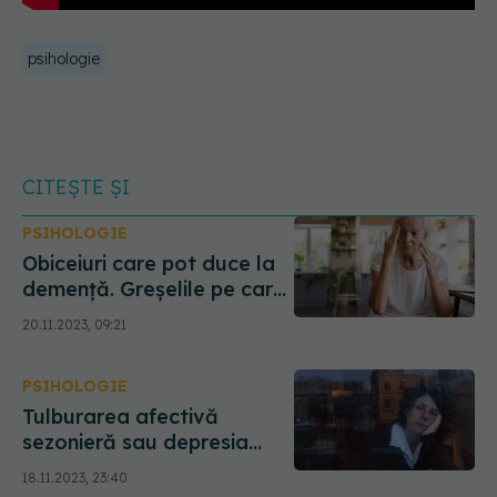
psihologie
CITEȘTE ȘI
PSIHOLOGIE
Obiceiuri care pot duce la
demență. Greșelile pe care
le faci tot timpul
20.11.2023, 09:21
PSIHOLOGIE
Tulburarea afectivă
sezonieră sau depresia
legată de schimbările de
18.11.2023, 23:40
anotimp. Cum îi faci față și