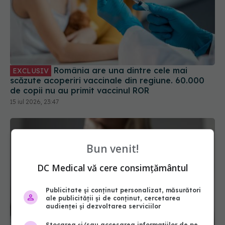
România are una dintre cele mai
EXCLUSIV
scăzute acoperiri vaccinale din regiune. 60.000
de copii nu au primit vaccinul ROR
15 iul 2026, 23:47
Bun venit!
DC Medical vă cere consimțământul
Publicitate și conținut personalizat, măsurători
ale publicității și de conținut, cercetarea
audienței și dezvoltarea serviciilor
Stocarea și/sau accesarea informațiilor de pe