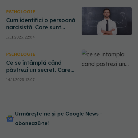
când trebuie să vorbești cu
PSIHOLOGIE
un psiholog
Cum identifici o persoană
narcisistă. Care sunt
simptomele ce stau la
17.11.2023, 22:04
baza tulburării narcisiste
de personalitate
PSIHOLOGIE
Ce se întâmplă când
păstrezi un secret. Care
este impactul asupra
14.11.2023, 12:07
psihicului tău. De ce unele
persoane nu pot ține un
secret
Urmărește-ne și pe Google News -
abonează‑te!