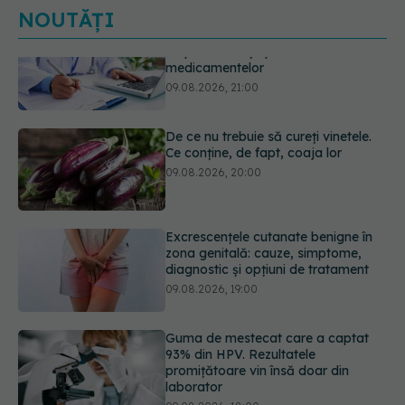
NOUTĂȚI
De ce nu trebuie să cureți vinetele.
Ce conține, de fapt, coaja lor
09.08.2026, 20:00
Excrescențele cutanate benigne în
zona genitală: cauze, simptome,
diagnostic și opțiuni de tratament
09.08.2026, 19:00
Guma de mestecat care a captat
93% din HPV. Rezultatele
promițătoare vin însă doar din
laborator
09.08.2026, 18:00
Câte zile de concediu avem nevoie