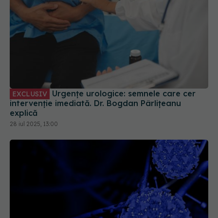
Urgențe urologice: semnele care cer
EXCLUSIV
intervenție imediată. Dr. Bogdan Pârlițeanu
explică
28 iul 2025, 13:00