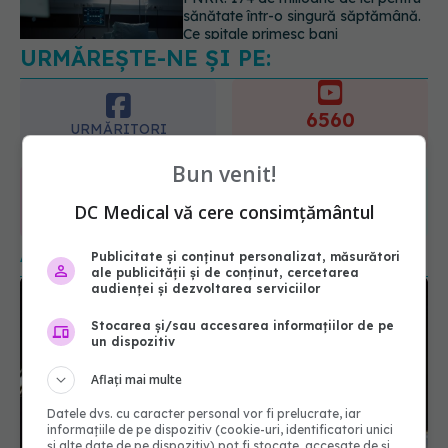
despre vârsta pe care o ai. Care
este "codul cromatic" al generațiilor
6560
07.08.2026, 21:29
URMĂRITORI
ABONAȚI
365
1401
URMĂRITORI
URMĂRITORI
Bun venit!
ARTICOLE SIMILARE
DC Medical vă cere consimțământul
Publicitate și conținut personalizat, măsurători
ale publicității și de conținut, cercetarea
audienței și dezvoltarea serviciilor
Stocarea și/sau accesarea informațiilor de pe
un dispozitiv
Aflați mai multe
Datele dvs. cu caracter personal vor fi prelucrate, iar
informațiile de pe dispozitiv (cookie-uri, identificatori unici
Zborul în spațiu face ravagii asupra
și alte date de pe dispozitiv) pot fi stocate, accesate de și