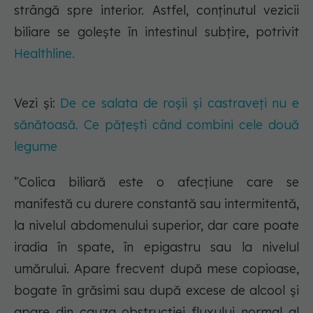
strângă spre interior. Astfel, conținutul vezicii
biliare se golește în intestinul subțire, potrivit
Healthline.
Vezi și:
De ce salata de roșii și castraveți nu e
sănătoasă. Ce pățești când combini cele două
legume
”Colica biliară este o afecțiune care se
manifestă cu durere constantă sau intermitentă,
la nivelul abdomenului superior, dar care poate
iradia în spate, în epigastru sau la nivelul
umărului. Apare frecvent după mese copioase,
bogate în grăsimi sau după excese de alcool și
apare din cauza obstrucției fluxului normal al