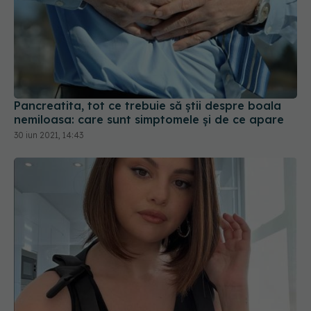
Pancreatita, tot ce trebuie să știi despre boala
nemiloasa: care sunt simptomele și de ce apare
30 iun 2021, 14:43
15 simptome care îți arată că ai Lupus, boala din
cauza căreia cântăreța Selena Gomez a făcut
transplant