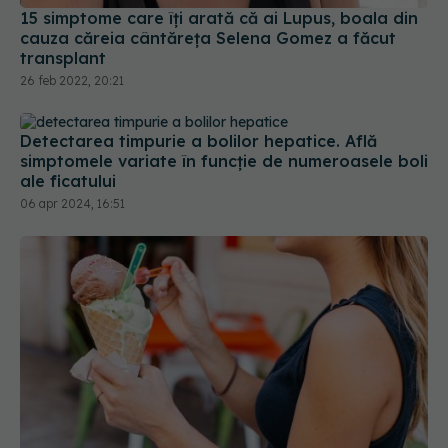
26 feb 2022, 20:21
Detectarea timpurie a bolilor hepatice. Află
simptomele variate în funcție de numeroasele boli
ale ficatului
06 apr 2024, 16:51
Un aditiv găsit des în înghețată, iaurt și sosuri
agravează inflamația colonului
17 iul 2026, 13:43