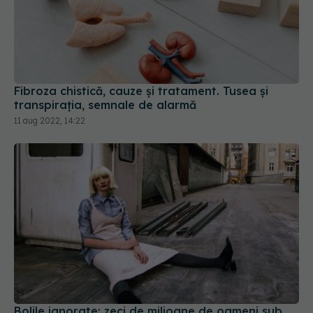
Fibroza chistică, cauze și tratament. Tusea și
transpirația, semnale de alarmă
11 aug 2022, 14:22
Bolile ignorate: zeci de milioane de oameni sub
50 de ani au probleme la muncă din cauza lor.
STUDIU
15 feb 2022, 00:05