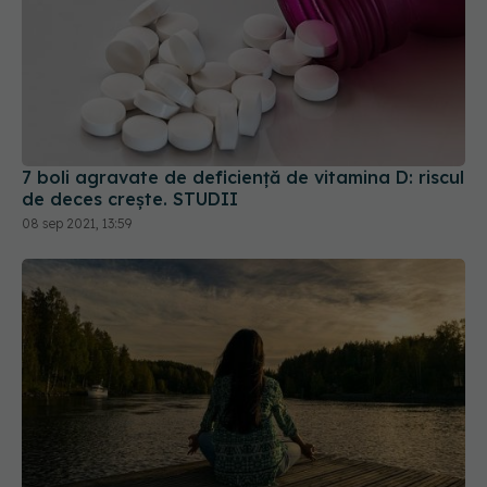
7 boli agravate de deficiență de vitamina D: riscul
de deces crește. STUDII
08 sep 2021, 13:59
Cele două lucruri simple care ameliorează
durerea cronică. STUDIU