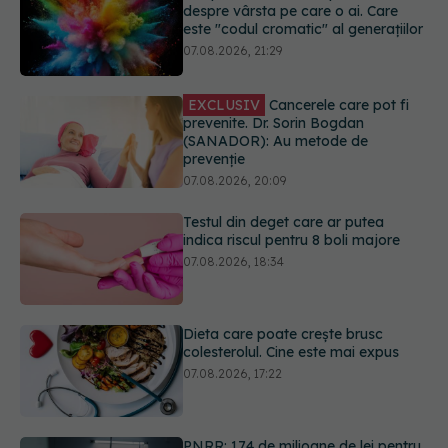
prevenite. Dr. Sorin Bogdan
(SANADOR): Au metode de
prevenție
07.08.2026, 20:09
Testul din deget care ar putea
indica riscul pentru 8 boli majore
07.08.2026, 18:34
Dieta care poate crește brusc
colesterolul. Cine este mai expus
07.08.2026, 17:22
PNRR: 174 de milioane de lei pentru
sănătate într-o singură săptămână.
Ce spitale primesc bani
07.08.2026, 16:41
URMĂREȘTE-NE ȘI PE:
Ce spune culoarea ta preferată