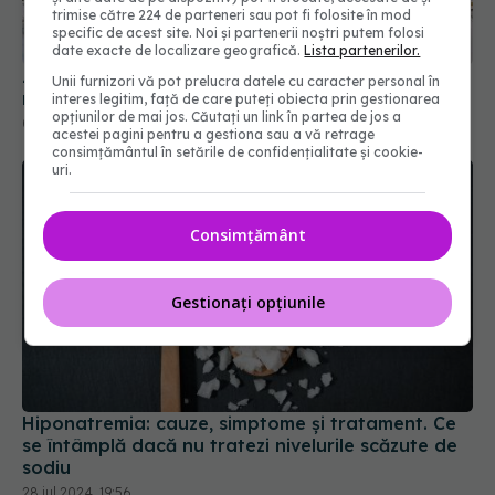
trimise către 224 de parteneri sau pot fi folosite în mod
metabolismului ficatului. STUDIU
specific de acest site. Noi și partenerii noștri putem folosi
07 dec 2021, 14:55
date exacte de localizare geografică.
Lista partenerilor.
Unii furnizori vă pot prelucra datele cu caracter personal în
interes legitim, față de care puteți obiecta prin gestionarea
opțiunilor de mai jos. Căutați un link în partea de jos a
acestei pagini pentru a gestiona sau a vă retrage
consimțământul în setările de confidențialitate și cookie-
uri.
Consimțământ
Gestionați opțiunile
Hiponatremia: cauze, simptome și tratament. Ce
se întâmplă dacă nu tratezi nivelurile scăzute de
sodiu
28 iul 2024, 19:56