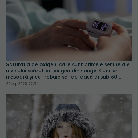
Saturația de oxigen: care sunt primele semne ale
nivelului scăzut de oxigen din sânge. Cum se
măsoară și ce trebuie să faci dacă ai sub 60
mmHG
22 sep 2023, 22:54