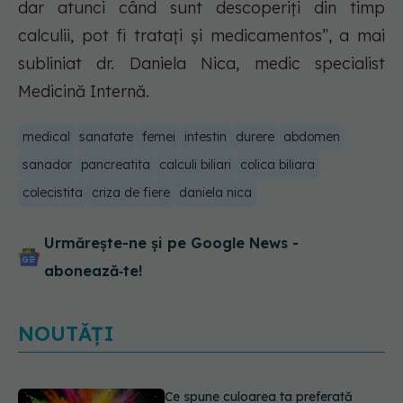
dar atunci când sunt descoperiți din timp
calculii, pot fi tratați și medicamentos”, a mai
subliniat dr. Daniela Nica, medic specialist
Medicină Internă.
medical
sanatate
femei
intestin
durere
abdomen
sanador
pancreatita
calculi biliari
colica biliara
colecistita
criza de fiere
daniela nica
Urmărește-ne și pe Google News -
abonează‑te!
NOUTĂȚI
EXCLUSIV
Cancerele care pot fi