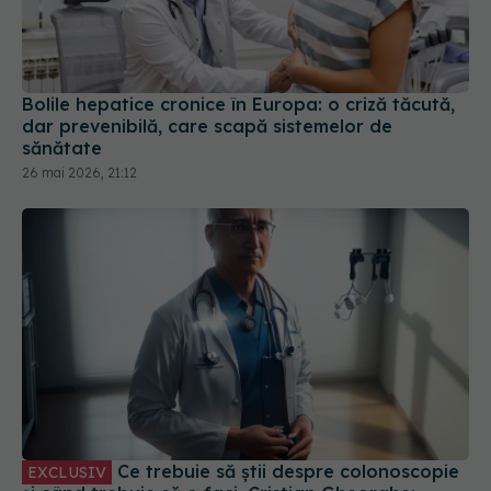
Bolile hepatice cronice în Europa: o criză tăcută,
dar prevenibilă, care scapă sistemelor de
sănătate
26 mai 2026, 21:12
Ce trebuie să știi despre colonoscopie
EXCLUSIV
și când trebuie să o faci. Cristian Gheorghe:
Pacientul nu are dureri