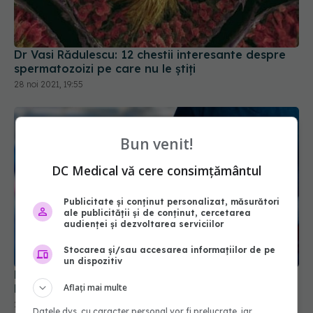
Dr Vasi Rădulescu: 12 chestii interesante despre
spermatozoizi pe care nu le știți
28 noi 2021, 19:55
Bun venit!
DC Medical vă cere consimțământul
Publicitate și conținut personalizat, măsurători
ale publicității și de conținut, cercetarea
audienței și dezvoltarea serviciilor
Hernia inghinală, cauze, diagnostic și tratament.
Stocarea și/sau accesarea informațiilor de pe
Medic: Poate să apară la orice vârstă
un dispozitiv
25 noi 2022, 11:14
Aflați mai multe
Datele dvs. cu caracter personal vor fi prelucrate, iar