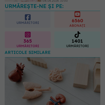
să nu le mai crezi
08.08.2026, 13:00
6560
URMĂRITORI
ABONAȚI
365
1401
URMĂRITORI
URMĂRITORI
ARTICOLE SIMILARE
Fibroza chistică, cauze și tratament. Tusea și