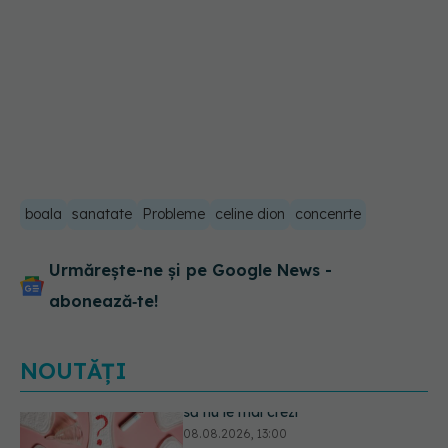
boala
sanatate
Probleme
celine dion
concenrte
Urmărește-ne și pe Google News -
abonează‑te!
NOUTĂȚI
Primele 1.000 de zile ar putea