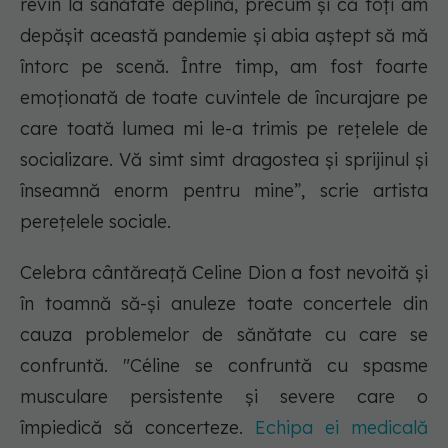
revin la sănătate deplină, precum și că toți am
depășit această pandemie și abia aștept să mă
întorc pe scenă. Între timp, am fost foarte
emoționată de toate cuvintele de încurajare pe
care toată lumea mi le-a trimis pe rețelele de
socializare. Vă simt simt dragostea și sprijinul și
înseamnă enorm pentru mine”, scrie artista
perețelele sociale.
Celebra cântăreață Celine Dion a fost nevoită și
în toamnă să-și anuleze toate concertele din
cauza problemelor de sănătate cu care se
confruntă. "Céline se confruntă cu spasme
musculare persistente și severe care o
împiedică să concerteze.
Echipa ei medicală