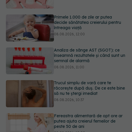
decide sănătatea creierului pentru
întreaga viață
08.08.2026, 12:00
Analiza de sânge AST (SGOT): ce
înseamnă rezultatele și când sunt un
semnal de alarmă
08.08.2026, 11:00
Trucul simplu de vară care te
răcorește după duș. De ce este bine
să nu te ștergi imediat
08.08.2026, 10:37
Fereastra alimentară de opt ore ar
putea ajuta creierul femeilor de
peste 50 de ani
08.08.2026, 10:00
URMĂREȘTE-NE ȘI PE:
5 mituri despre menstruație pe care