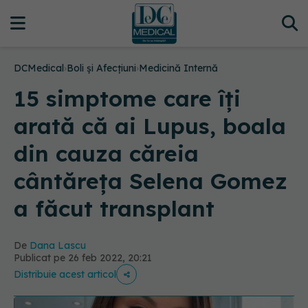
DCMedical
›
Boli și Afecțiuni
›
Medicină Internă
15 simptome care îți
arată că ai Lupus, boala
din cauza căreia
cântăreța Selena Gomez
a făcut transplant
De
Dana Lascu
Publicat pe 26 feb 2022, 20:21
Distribuie acest articol