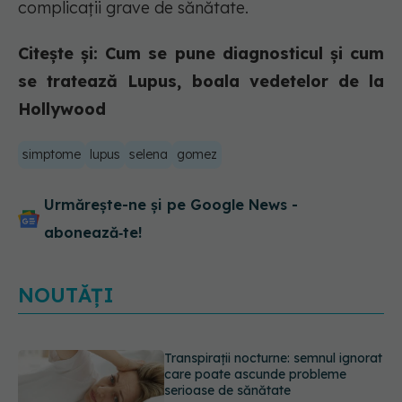
complicații grave de sănătate.
Citește și: Cum se pune diagnosticul și cum
se tratează Lupus, boala vedetelor de la
Hollywood
simptome
lupus
selena
gomez
Urmărește-ne și pe Google News -
abonează‑te!
NOUTĂȚI
Ce poți mânca și ce trebuie să eviți
dacă ai gastrită: exemplu de meniu
care reduce inflamația stomacului