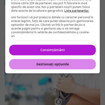
08.08.2026, 20:00
trimise către 224 de parteneri sau pot fi folosite în mod
specific de acest site. Noi și partenerii noștri putem folosi
URMĂREȘTE-NE ȘI PE:
date exacte de localizare geografică.
Lista partenerilor.
Unii furnizori vă pot prelucra datele cu caracter personal în
interes legitim, față de care puteți obiecta prin gestionarea
6560
opțiunilor de mai jos. Căutați un link în partea de jos a
URMĂRITORI
acestei pagini pentru a gestiona sau a vă retrage
ABONAȚI
consimțământul în setările de confidențialitate și cookie-
uri.
365
1401
URMĂRITORI
URMĂRITORI
Consimțământ
ARTICOLE SIMILARE
Gestionați opțiunile