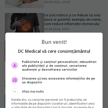
08.08.2026, 19:00
Microplasticele pot traversa bariera
placentară și modifica hormonii
08.08.2026, 18:00
Bun venit!
Trucul genial cu ceai negru pentru
păr. Tot mai multe femei îl adoră
DC Medical vă cere consimțământul
08.08.2026, 17:00
Publicitate și conținut personalizat, măsurători
ale publicității și de conținut, cercetarea
Medicamentul folosit de peste 60 de
audienței și dezvoltarea serviciilor
ani care acționează într-un loc
neașteptat
Stocarea și/sau accesarea informațiilor de pe
un dispozitiv
08.08.2026, 16:00
Aflați mai multe
Transpirații nocturne: semnul ignorat
Datele dvs. cu caracter personal vor fi prelucrate, iar
care poate ascunde probleme
informațiile de pe dispozitiv (cookie-uri, identificatori unici
serioase de sănătate
și alte date de pe dispozitiv) pot fi stocate, accesate de și