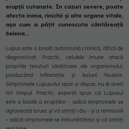
erupții cutanate. În cazuri severe, poate
afecta inima, rinichii și alte organe vitale,
așa cum a pățit cunoscuta cântăreață
Selena...
Lupus este o boală autoimună cronică, dificil de
diagnosticat. Practic, celulele imune atacă
propriile țesuturi sănătoase ale organismului,
producând inflamație și leziuni tisulare.
Simptomele Lupusului apar și dispar, nu le aveți
tot timpul. Practic, experții spun că Lupusul
este o boală a erupțiilor – adică simptomele se
agravează brusc și vă simțiți rău - și a remisiunii
– adică simptomele se îmbunătățesc și vă simțiți
mai bine.