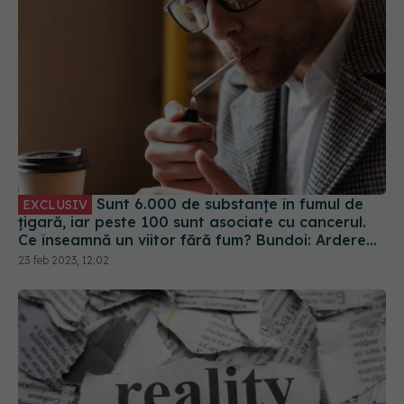
Sunt 6.000 de substanțe în fumul de
EXCLUSIV
țigară, iar peste 100 sunt asociate cu cancerul.
Ce înseamnă un viitor fără fum? Bundoi: Arderea
este problema
23 feb 2023, 12:02