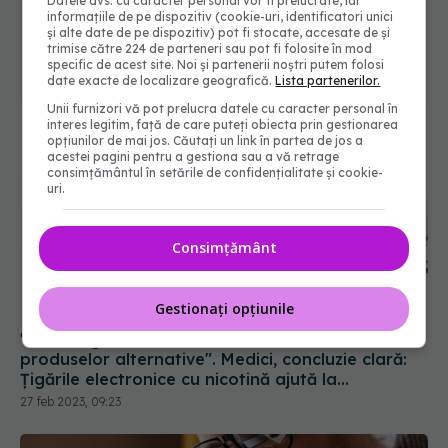
Datele dvs. cu caracter personal vor fi prelucrate, iar
informațiile de pe dispozitiv (cookie-uri, identificatori unici
și alte date de pe dispozitiv) pot fi stocate, accesate de și
trimise către 224 de parteneri sau pot fi folosite în mod
specific de acest site. Noi și partenerii noștri putem folosi
date exacte de localizare geografică.
Lista partenerilor.
Unii furnizori vă pot prelucra datele cu caracter personal în
interes legitim, față de care puteți obiecta prin gestionarea
opțiunilor de mai jos. Căutați un link în partea de jos a
acestei pagini pentru a gestiona sau a vă retrage
consimțământul în setările de confidențialitate și cookie-
uri.
Consimțământ
Gestionați opțiunile
"Bolile legate de tutun au scăzut datorită
produselor alternative". Medici, concluzie clară:
Țigările electronice cu nicotină ajută la
renunțarea la fumat
27 feb 2023, 09:23