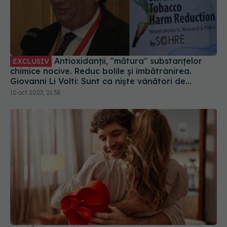
Antioxidanții, "mătura" substanțelor
EXCLUSIV
chimice nocive. Reduc bolile și îmbătrânirea.
Giovanni Li Volti: Sunt ca niște vânători de
comori!
10 oct 2023, 21:38