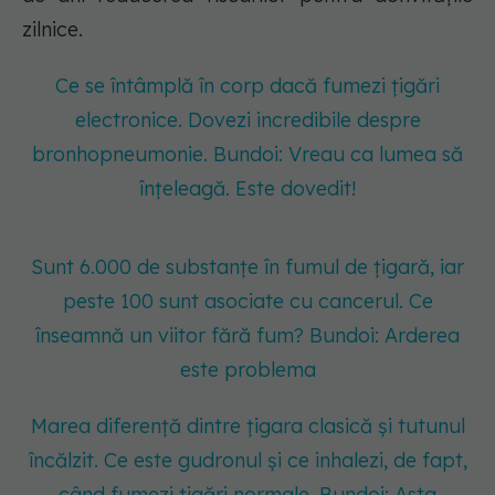
zilnice.
Ce se întâmplă în corp dacă fumezi țigări
electronice. Dovezi incredibile despre
bronhopneumonie. Bundoi: Vreau ca lumea să
înțeleagă. Este dovedit!
Sunt 6.000 de substanțe în fumul de țigară, iar
peste 100 sunt asociate cu cancerul. Ce
înseamnă un viitor fără fum? Bundoi: Arderea
este problema
Marea diferență dintre țigara clasică și tutunul
încălzit. Ce este gudronul și ce inhalezi, de fapt,
când fumezi țigări normale. Bundoi: Asta