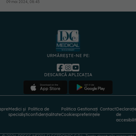
09 mai 2024, 08:45
URMĂREȘTE-NE PE:
DESCARCĂ APLICAȚIA
spre
Medici și
Politica de
Politica
Gestionați
Contact
Declarați
specialiști
confidențialitate
Cookies
preferințele
de
accesibili