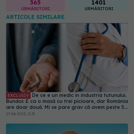
365
1401
URMĂRITORI
URMĂRITORI
ARTICOLE SIMILARE
De ce e un medic în industria tutunului.
EXCLUSIV
Bundoi: E ca o masă cu trei picioare, dar România
are doar două. Mi se pare grav că avem peste 5
milioane de fumători în țară
23 feb 2023, 12:31