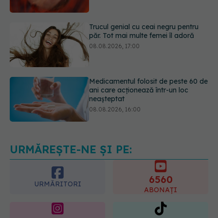
păr. Tot mai multe femei îl adoră
08.08.2026, 17:00
Medicamentul folosit de peste 60 de
ani care acționează într-un loc
neașteptat
08.08.2026, 16:00
Transpirații nocturne: semnul ignorat
care poate ascunde probleme
serioase de sănătate
08.08.2026, 20:00
URMĂREȘTE-NE ȘI PE:
6560
URMĂRITORI
ABONAȚI